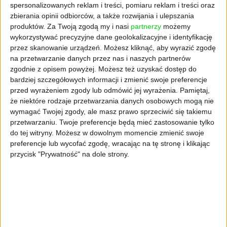
spersonalizowanych reklam i treści, pomiaru reklam i treści oraz
zbierania opinii odbiorców, a także rozwijania i ulepszania
produktów.
Za Twoją zgodą my i nasi
partnerzy
możemy
wykorzystywać precyzyjne dane geolokalizacyjne i identyfikację
przez skanowanie urządzeń. Możesz kliknąć, aby wyrazić zgodę
na przetwarzanie danych przez nas i naszych partnerów
W BIZNESIE
zgodnie z opisem powyżej. Możesz też uzyskać dostęp do
Plecak bezpieczeństwa
bardziej szczegółowych informacji i zmienić swoje preferencje
przed wyrażeniem zgody lub odmówić jej wyrażenia.
Pamiętaj,
przedsiębiorcy: jak zbudować
że niektóre rodzaje przetwarzania danych osobowych mogą nie
odporność firmy na kryzysy?
wymagać Twojej zgody, ale masz prawo sprzeciwić się takiemu
Katarzyna Krogulec (oprac.)
05.04.2026
przetwarzaniu. Twoje preferencje będą mieć zastosowanie tylko
do tej witryny. Możesz w dowolnym momencie zmienić swoje
preferencje lub wycofać zgodę, wracając na tę stronę i klikając
przycisk "Prywatność" na dole strony.