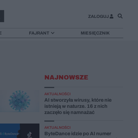
ZALOGUJ
E
FAJRANT
MIESIĘCZNIK
NAJNOWSZE
AKTUALNOŚCI
AI stworzyła wirusy, które nie
istnieją w naturze. 16 z nich
zaczęło się namnażać
AKTUALNOŚCI
ByteDance idzie po AI numer