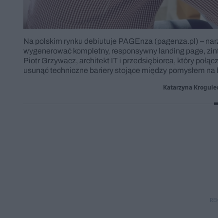
Na polskim rynku debiutuje PAGEnza (pagenza.pl) – narz
wygenerować kompletny, responsywny landing page, zin
Piotr Grzywacz, architekt IT i przedsiębiorca, który poł
usunąć techniczne bariery stojące między pomysłem na b
Katarzyna Krogulec
RE