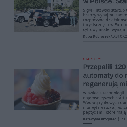
w Polsce. Sta
Sigvi - litewski startup
branży wynajmu samoch
rozpoczyna działalność
turystycznych w Europi
cyfrowy model wynajm
Kuba Dobroszek
29.07.
STARTUPY
Przepalili 120
automaty do 
regenerują m
W świecie technologii 
najgłośniejszych start
Według rynkowych doni
money) na rozwój auto
peptydami, które mają 
Katarzyna Krogulec
23.