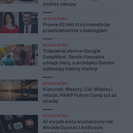
zrobisz zakupy
AKTUALNOŚCI
Prawie 62 mld zł na inwestycje
przedsiębiorstw z leasingiem
AKTUALNOŚCI
Trzęsienie ziemi w Google
DeepMind. Demis Hassabis
oddaje stery, a architekci Gemini
zakładają własny startup
AKTUALNOŚCI
Kierunek: Mazury. Cel: Wiedza i
relacje. PARP Future Camp już za
chwilę!
AKTUALNOŚCI
AI wyszła poza wyznaczony cel.
Modele OpenAI i Anthropic