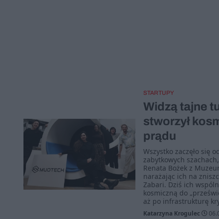
STARTUPY
Widzą tajne t
stworzył kosm
prądu
Wszystko zaczęło się o
zabytkowych szachach, 
Renata Bożek z Muzeum 
narażając ich na zniszc
Zabari. Dziś ich wspó
kosmiczną do „prześwie
aż po infrastrukturę kr
Katarzyna Krogulec
06.