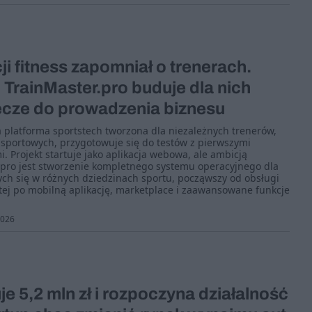
ji fitness zapomniał o trenerach.
p TrainMaster.pro buduje dla nich
ecze do prowadzenia biznesu
a platforma sportstech tworzona dla niezależnych trenerów,
 sportowych, przygotowuje się do testów z pierwszymi
. Projekt startuje jako aplikacja webowa, ale ambicją
r.pro jest stworzenie kompletnego systemu operacyjnego dla
ych się w różnych dziedzinach sportu, począwszy od obsługi
stej po mobilną aplikację, marketplace i zaawansowane funkcje
2026
je 5,2 mln zł i rozpoczyna działalność