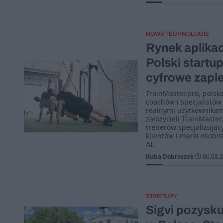
NOWE TECHNOLOGIE
Rynek aplikac
Polski startu
cyfrowe zapl
TrainMaster.pro, polsk
coachów i specjalistów
realnymi użytkownikami
założycieli TrainMaste
trenerów specjalizując
klientów i marki osobi
AI.
Kuba Dobroszek
06.08.
STARTUPY
Sigvi pozysku