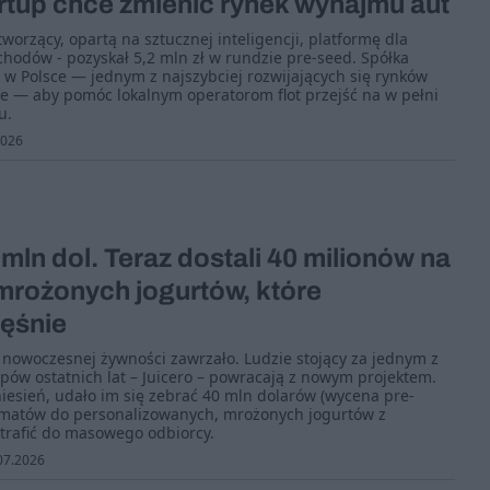
rtup chce zmienić rynek wynajmu aut
 tworzący, opartą na sztucznej inteligencji, platformę dla
odów - pozyskał 5,2 mln zł w rundzie pre-seed. Spółka
 w Polsce — jednym z najszybciej rozwijających się rynków
e — aby pomóc lokalnym operatorom flot przejść na w pełni
u.
2026
 mln dol. Teraz dostali 40 milionów na
mrożonych jogurtów, które
ięśnie
i nowoczesnej żywności zawrzało. Ludzie stojący za jednym z
upów ostatnich lat – Juicero – powracają z nowym projektem.
esień, udało im się zebrać 40 mln dolarów (wycena pre-
matów do personalizowanych, mrożonych jogurtów z
trafić do masowego odbiorcy.
07.2026