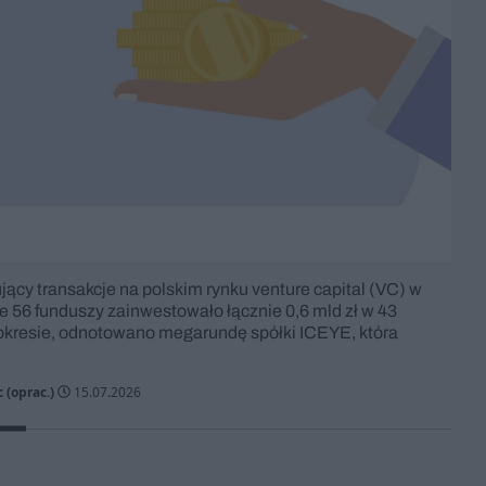
ący transakcje na polskim rynku venture capital (VC) w
ie 56 funduszy zainwestowało łącznie 0,6 mld zł w 43
kresie, odnotowano megarundę spółki ICEYE, która
 (oprac.)
15.07.2026