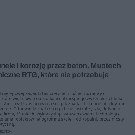
unele i korozję przez beton. Muotech
iczne RTG, które nie potrzebuje
d nietypowej zagadki historycznej i luźnej rozmowy o
które więźniowie obozu koncentracyjnego wykonali z chleba.
Auschwitz zastanawiała się, jak zbadać te cenne obiekty, nie
zenie. Odpowiedź znalazła u polskiej astrofizyczki, dr Noemi
lna firma, Muotech, wykorzystuje zaawansowaną technologię
tlania” obiektów na ogromną skalę – od kopalni, przez mosty,
ytyczną.
08.2026