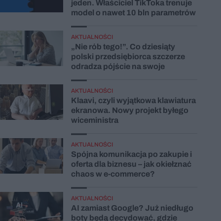
jeden. Właściciel TikToka trenuje
model o nawet 10 bln parametrów
AKTUALNOŚCI
„Nie rób tego!”. Co dziesiąty
polski przedsiębiorca szczerze
odradza pójście na swoje
AKTUALNOŚCI
Klaavi, czyli wyjątkowa klawiatura
ekranowa. Nowy projekt byłego
wiceministra
AKTUALNOŚCI
Spójna komunikacja po zakupie i
oferta dla biznesu – jak okiełznać
chaos w e-commerce?
AKTUALNOŚCI
AI zamiast Google? Już niedługo
boty będą decydować, gdzie