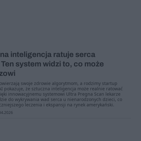
na inteligencja ratuje serca
Ten system widzi to, co może
zowi
powierzają swoje zdrowie algorytmom, a rodzimy startup
 pokazuje, że sztuczna inteligencja może realnie ratować
zięki innowacyjnemu systemowi Ultra Pregna Scan lekarze
zie do wykrywania wad serca u nienarodzonych dzieci, co
czniejszego leczenia i ekspansji na rynek amerykański.
04.2026