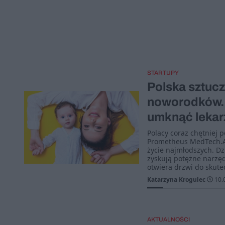
STARTUPY
Polska sztucz
noworodków. 
umknąć lekar
Polacy coraz chętniej 
Prometheus MedTech.AI
życie najmłodszych. D
zyskują potężne narzęd
otwiera drzwi do skute
Katarzyna Krogulec
10.
AKTUALNOŚCI