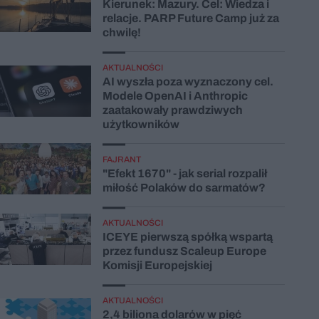
Kierunek: Mazury. Cel: Wiedza i
relacje. PARP Future Camp już za
chwilę!
AKTUALNOŚCI
AI wyszła poza wyznaczony cel.
Modele OpenAI i Anthropic
zaatakowały prawdziwych
użytkowników
FAJRANT
"Efekt 1670" - jak serial rozpalił
miłość Polaków do sarmatów?
AKTUALNOŚCI
ICEYE pierwszą spółką wspartą
przez fundusz Scaleup Europe
Komisji Europejskiej
AKTUALNOŚCI
2,4 biliona dolarów w pięć