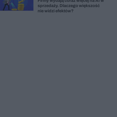
Firmy wydają coraz więcej na AI w
sprzedaży. Dlaczego większość
nie widzi efektów?