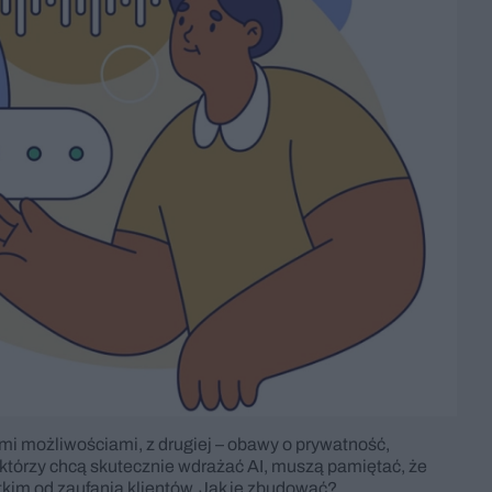
imi możliwościami, z drugiej – obawy o prywatność,
, którzy chcą skutecznie wdrażać AI, muszą pamiętać, że
stkim od zaufania klientów. Jak je zbudować?