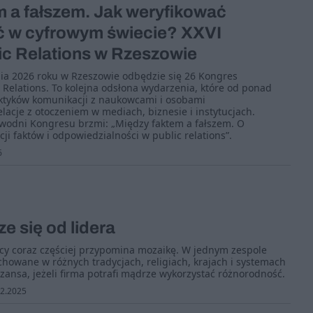
m a fałszem. Jak weryfikować
ć w cyfrowym świecie? XXVI
ic Relations w Rzeszowie
ia 2026 roku w Rzeszowie odbędzie się 26 Kongres
c Relations. To kolejna odsłona wydarzenia, które od ponad
aktyków komunikacji z naukowcami i osobami
lacje z otoczeniem w mediach, biznesie i instytucjach.
wodni Kongresu brzmi: „Między faktem a fałszem. O
cji faktów i odpowiedzialności w public relations”.
6
ze się od lidera
cy coraz częściej przypomina mozaikę. W jednym zespole
chowane w różnych tradycjach, religiach, krajach i systemach
zansa, jeżeli firma potrafi mądrze wykorzystać różnorodność.
2.2025