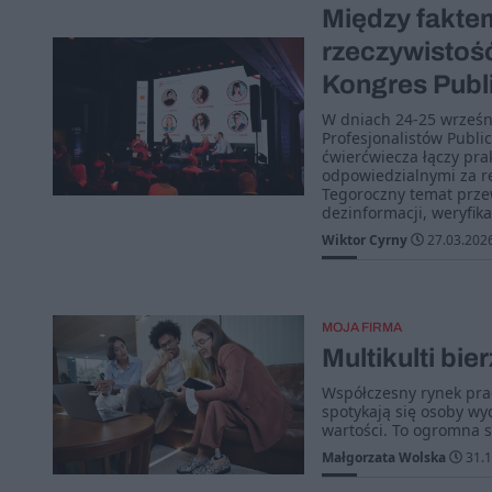
Między fakte
rzeczywistoś
Kongres Publ
W dniach 24-25 wrześn
Profesjonalistów Publi
ćwierćwiecza łączy pr
odpowiedzialnymi za re
Tegoroczny temat prze
dezinformacji, weryfika
Wiktor Cyrny
27.03.202
MOJA FIRMA
Multikulti bier
Współczesny rynek pra
spotykają się osoby wy
wartości. To ogromna s
Małgorzata Wolska
31.1