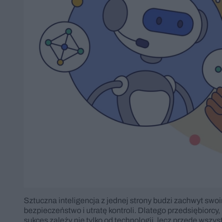
Sztuczna inteligencja z jednej strony budzi zachwyt swo
bezpieczeństwo i utratę kontroli. Dlatego przedsiębiorcy
sukces zależy nie tylko od technologii, lecz przede wszy