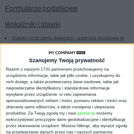
Formularze podatkowe
Wskaźniki i stawki
Stawki rozliczenia delegacji - podróże służbowe w
kraju
Delegacje zagraniczne - diety i limity na nocleg w
hotelu
Szanujemy Twoją prywatność
Ryczałty samochodowe
Razem z naszymi 1731 partnerami przechowujemy na
Składki ZUS
urządzeniu informacje, takie jak pliki cookie, i uzyskujemy do
Minimalne wynagrodzenie za pracę
nich dostęp, a także przetwarzamy dane osobowe, takie jak
Wysokość przeciętnego wynagrodzenia
niepowtarzalne identyfikatory i standardowe informacje
wysyłane przez urządzenie, w celu zapewniania
Stopa odsetek ustawowych
spersonalizowanych reklam i treści, pomiaru reklam i treści oraz
Skala podatku dochodowego
zbierania opinii odbiorców, a także rozwijania i ulepszania
Stawki WIBID/WIBOR
produktów.
Za Twoją zgodą my i nasi
partnerzy
możemy
Stawki EURIBOR
wykorzystywać precyzyjne dane geolokalizacyjne i identyfikację
Stawki LIBOR
przez skanowanie urządzeń. Możesz kliknąć, aby wyrazić zgodę
Podstawowe stopy procentowe NBP
na przetwarzanie danych przez nas i naszych partnerów