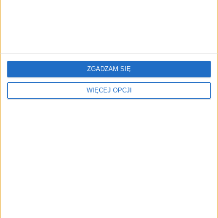
ZARZĄDZANIE
RODO krok po kroku
Michał Karpiński
26.03.2018
ZGADZAM SIĘ
WIĘCEJ OPCJI