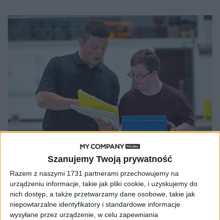
Szanujemy Twoją prywatność
ZARZĄDZANIE
Praca podwójnie pożyteczna
Razem z naszymi 1731 partnerami przechowujemy na
urządzeniu informacje, takie jak pliki cookie, i uzyskujemy do
Adam Mielczarek
29.01.2019
nich dostęp, a także przetwarzamy dane osobowe, takie jak
niepowtarzalne identyfikatory i standardowe informacje
wysyłane przez urządzenie, w celu zapewniania