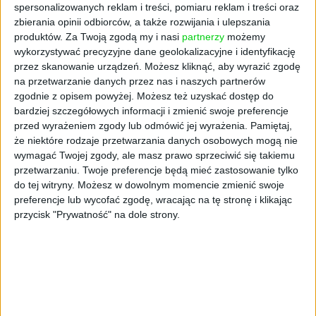
Mówiły jaskółki, że
spersonalizowanych reklam i treści, pomiaru reklam i treści oraz
zbierania opinii odbiorców, a także rozwijania i ulepszania
(nie)dobre są spółki
produktów.
Za Twoją zgodą my i nasi
partnerzy
możemy
wykorzystywać precyzyjne dane geolokalizacyjne i identyfikację
przez skanowanie urządzeń. Możesz kliknąć, aby wyrazić zgodę
na przetwarzanie danych przez nas i naszych partnerów
zgodnie z opisem powyżej. Możesz też uzyskać dostęp do
bardziej szczegółowych informacji i zmienić swoje preferencje
przed wyrażeniem zgody lub odmówić jej wyrażenia.
Pamiętaj,
że niektóre rodzaje przetwarzania danych osobowych mogą nie
wymagać Twojej zgody, ale masz prawo sprzeciwić się takiemu
przetwarzaniu. Twoje preferencje będą mieć zastosowanie tylko
do tej witryny. Możesz w dowolnym momencie zmienić swoje
preferencje lub wycofać zgodę, wracając na tę stronę i klikając
przycisk "Prywatność" na dole strony.
Iwona Kokoszka, trenerka biznesu, coach
19.12.2018