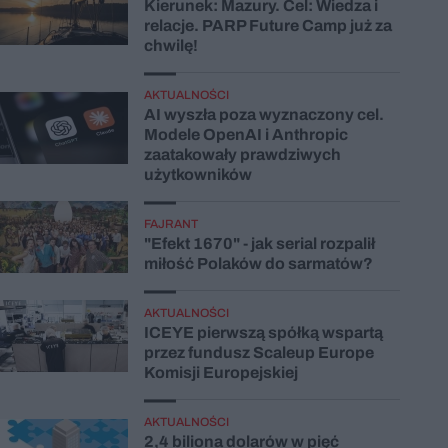
Kierunek: Mazury. Cel: Wiedza i
relacje. PARP Future Camp już za
chwilę!
AKTUALNOŚCI
AI wyszła poza wyznaczony cel.
Modele OpenAI i Anthropic
zaatakowały prawdziwych
użytkowników
FAJRANT
"Efekt 1670" - jak serial rozpalił
miłość Polaków do sarmatów?
AKTUALNOŚCI
ICEYE pierwszą spółką wspartą
przez fundusz Scaleup Europe
Komisji Europejskiej
AKTUALNOŚCI
2,4 biliona dolarów w pięć