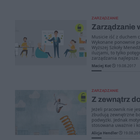
ZARZĄDZANIE
Zarządzanie 
Musicie iść z duchem c
Wykonane ponownie po p
Wyższej Szkoły Menedże
iluzjami, to tylko potę
zarządzania najlepsze.
Maciej Kot
19.08.2017
ZARZĄDZANIE
Z zewnątrz d
Jeżeli pracownik nie 
zbudują zewnętrzne bod
podwyżki. Jednak motyw
stosowana uważnie i ko
Alicja Hendler
19.08.20