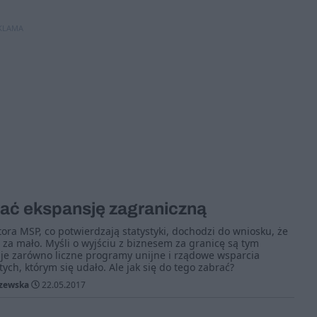
KLAMA
ać ekspansję zagraniczną
tora MSP, co potwierdzają statystyki, dochodzi do wniosku, że
h za mało. Myśli o wyjściu z biznesem za granicę są tym
 je zarówno liczne programy unijne i rządowe wsparcia
 tych, którym się udało. Ale jak się do tego zabrać?
szewska
22.05.2017