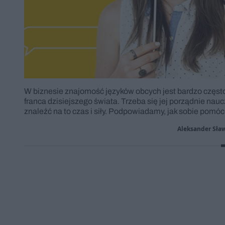
W biznesie znajomość języków obcych jest bardzo często
franca dzisiejszego świata. Trzeba się jej porządnie n
znaleźć na to czas i siły. Podpowiadamy, jak sobie pomóc
Aleksander Sław