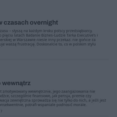
w czasach overnight
zasu – słyszą na każdym kroku polscy przedsiębiorcy.
ięciu latach Badanie Biznes-Ludzie Tarka Executive’s i
rskiej w Warszawie niesie inny przekaz: nie gońcie za
guje waszą frustrację. Doskonalcie to, co w polskim stylu
o wewnątrz
jest zmotywowany wewnętrznie, jego zaangażowania nie
źce, szczególnie finansowe, jak pensja, premie czy
acja zewnętrzna sprowadza się nie tylko do nich, a jeśli jest
nsekwentnie, potrafi wspaniale podnosić morale.
17