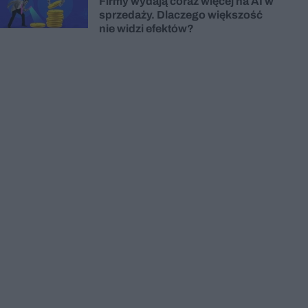
Firmy wydają coraz więcej na AI w
sprzedaży. Dlaczego większość
nie widzi efektów?