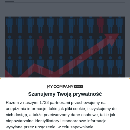
Szanujemy Twoją prywatność
AKTUALNOŚCI
Razem z naszymi 1733 partnerami przechowujemy na
W przyszłym roku posypią się
urządzeniu informacje, takie jak pliki cookie, i uzyskujemy do
nich dostęp, a także przetwarzamy dane osobowe, takie jak
zwolnienia
niepowtarzalne identyfikatory i standardowe informacje
Igor Blukowski (oprac.)
29.11.2022
wysyłane przez urządzenie, w celu zapewniania