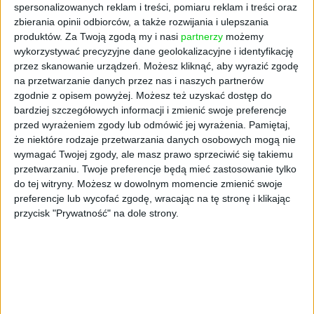
spersonalizowanych reklam i treści, pomiaru reklam i treści oraz
zbierania opinii odbiorców, a także rozwijania i ulepszania
produktów.
Za Twoją zgodą my i nasi
partnerzy
możemy
wykorzystywać precyzyjne dane geolokalizacyjne i identyfikację
przez skanowanie urządzeń. Możesz kliknąć, aby wyrazić zgodę
na przetwarzanie danych przez nas i naszych partnerów
zgodnie z opisem powyżej. Możesz też uzyskać dostęp do
bardziej szczegółowych informacji i zmienić swoje preferencje
przed wyrażeniem zgody lub odmówić jej wyrażenia.
Pamiętaj,
że niektóre rodzaje przetwarzania danych osobowych mogą nie
wymagać Twojej zgody, ale masz prawo sprzeciwić się takiemu
przetwarzaniu. Twoje preferencje będą mieć zastosowanie tylko
do tej witryny. Możesz w dowolnym momencie zmienić swoje
preferencje lub wycofać zgodę, wracając na tę stronę i klikając
przycisk "Prywatność" na dole strony.
AKTUALNOŚCI
Facebook zwolni nawet 12 tysięcy
pracowników
Igor Blukowski (oprac.)
07.11.2022