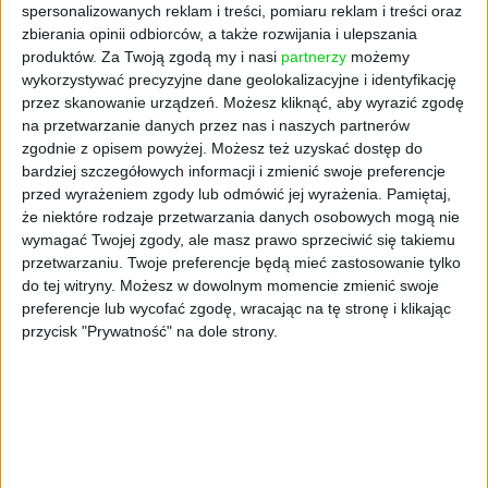
spersonalizowanych reklam i treści, pomiaru reklam i treści oraz
zbierania opinii odbiorców, a także rozwijania i ulepszania
produktów.
Za Twoją zgodą my i nasi
partnerzy
możemy
AKTUALNOŚCI
wykorzystywać precyzyjne dane geolokalizacyjne i identyfikację
Sprzedawcy marzeń. Rewolucja na
przez skanowanie urządzeń. Możesz kliknąć, aby wyrazić zgodę
na przetwarzanie danych przez nas i naszych partnerów
rynku pracy
zgodnie z opisem powyżej. Możesz też uzyskać dostęp do
Małgorzata Wolska
31.07.2025
bardziej szczegółowych informacji i zmienić swoje preferencje
przed wyrażeniem zgody lub odmówić jej wyrażenia.
Pamiętaj,
że niektóre rodzaje przetwarzania danych osobowych mogą nie
wymagać Twojej zgody, ale masz prawo sprzeciwić się takiemu
przetwarzaniu. Twoje preferencje będą mieć zastosowanie tylko
do tej witryny. Możesz w dowolnym momencie zmienić swoje
preferencje lub wycofać zgodę, wracając na tę stronę i klikając
przycisk "Prywatność" na dole strony.