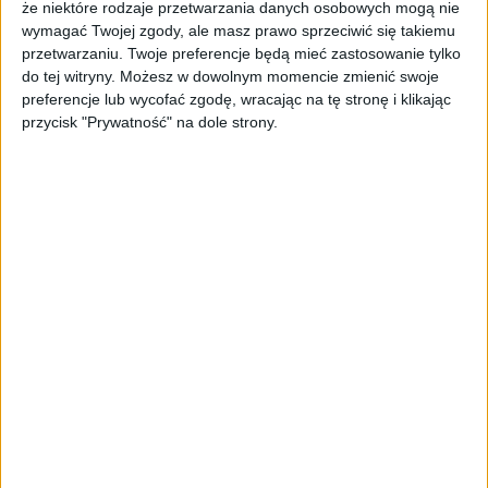
że niektóre rodzaje przetwarzania danych osobowych mogą nie
Dużą rolę odgrywa także obsługa dźwięku
wymagać Twojej zgody, ale masz prawo sprzeciwić się takiemu
przestrzennego 360° Spatial Audio, która
przetwarzaniu. Twoje preferencje będą mieć zastosowanie tylko
do tej witryny. Możesz w dowolnym momencie zmienić swoje
zwiększa świadomość sytuacyjną podczas
preferencje lub wycofać zgodę, wracając na tę stronę i klikając
rozgrywki. W strzelankach łatwiej określić
przycisk "Prywatność" na dole strony.
kierunek kroków przeciwnika, natomiast w
grach RPG i produkcjach fabularnych poprawia
się poziom immersji.
Arctis Nova Pro Omni wyposażono w aktywną
redukcję hałasów (ANC). Cztery mikrofony
analizują dźwięki otoczenia i na bieżąco
eliminują niepożądane odgłosy. Dostępny jest
także tryb przepuszczania dźwięków
otoczenia, dzięki któremu użytkownik może
pozostać w kontakcie z tym, co dzieje się
wokół niego, bez konieczności zdejmowania
słuchawek.