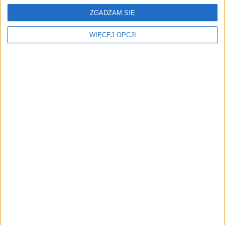
przedsiębiorca szczerze
się cichym aniołem
ZGADZAM SIĘ
odradza pójście na swoje
stróżem mundialu
WIĘCEJ OPCJI
„Spodziewaliśmy się
Polska wydaje miliardy na
prototypów, a dostaliśmy
technologie, ale traci
gotowe produkty”. Jak
kontrolę. Czy finansujemy
uczestnicy UGotIT
własną zależność?
zawstydzili tradycyjne
hackathony