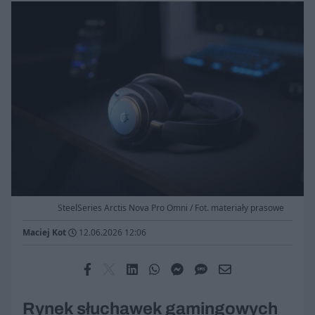
SteelSeries Arctis Nova Pro Omni / Fot. materiały prasowe
Maciej Kot
12.06.2026 12:06
Rynek słuchawek gamingowych