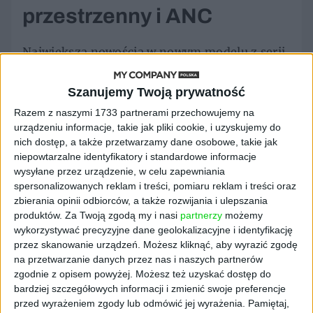
przestrzenny i ANC
Największą nowością w nowym modelu z serii
Arctis jest certyfikowany dźwięk Hi-Res
Wireless. Arctis Nova Pro Omni obsługują
Szanujemy Twoją prywatność
transmisję bezprzewodową w jakości 96 kHz /
Razem z naszymi 1733 partnerami przechowujemy na
24-bit zarówno przez połączenie 2,4 GHz, jak
urządzeniu informacje, takie jak pliki cookie, i uzyskujemy do
i Bluetooth nowej generacji. W praktyce
nich dostęp, a także przetwarzamy dane osobowe, takie jak
oznacza to większą szczegółowość brzmienia,
niepowtarzalne identyfikatory i standardowe informacje
lepszą separację instrumentów i wyraźniejsze
wysyłane przez urządzenie, w celu zapewniania
odwzorowanie detali dźwiękowych. Za
spersonalizowanych reklam i treści, pomiaru reklam i treści oraz
zbierania opinii odbiorców, a także rozwijania i ulepszania
reprodukcję odpowiadają specjalnie
produktów.
Za Twoją zgodą my i nasi
partnerzy
możemy
zaprojektowane 40-milimetrowe
wykorzystywać precyzyjne dane geolokalizacyjne i identyfikację
przetworniki neodymowe o rozszerzonym
przez skanowanie urządzeń. Możesz kliknąć, aby wyrazić zgodę
paśmie przenoszenia od 10 Hz do 40 kHz.
na przetwarzanie danych przez nas i naszych partnerów
Dzięki temu użytkownik otrzymuje głęboki
zgodnie z opisem powyżej. Możesz też uzyskać dostęp do
bas, wyraźną średnicę oraz szczegółowe
bardziej szczegółowych informacji i zmienić swoje preferencje
wysokie tony.
przed wyrażeniem zgody lub odmówić jej wyrażenia.
Pamiętaj,