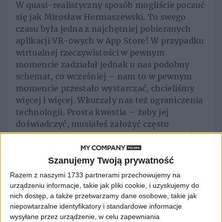
W quasi-realistyczny sposób mogliście poczuć
się jak Mirosław Hermaszewski. To swego
czasu była jedna z najchętniej pobieranych
aplikacji VR-owych w App Store! W przypadku
wirtualnej rzeczywistości w pewnym
momencie zadziałał jednak u nas podobny
schemat, co wcześniej – nam to w pewnym
momencie przestało wystarczać, chcieliśmy
więcej i więcej. Wkurzały nas też ograniczenia
technologii. Prosta kwestia – żeby jej
doświadczyć, musiałeś założyć często
niewygodne i nieporęczne gogle. Jednocześnie
w tym okresie na branżowym świeczniku
pojawiło się hasło „immersja”, choć
Szanujemy Twoją prywatność
początkowo zawłaszczył je sobie przede
Razem z naszymi 1733 partnerami przechowujemy na
wszystkim świat gamingu.
urządzeniu informacje, takie jak pliki cookie, i uzyskujemy do
nich dostęp, a także przetwarzamy dane osobowe, takie jak
To się zmieniło?
niepowtarzalne identyfikatory i standardowe informacje
wysyłane przez urządzenie, w celu zapewniania