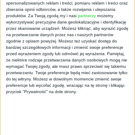
Uważam, że obecnie immersja jest
spersonalizowanych reklam i treści, pomiaru reklam i treści oraz
momentem, kiedy zatapiasz się w wytworze
zbierania opinii odbiorców, a także rozwijania i ulepszania
ludzkiej wyobraźni bądź kreacji, nieważne, czy
produktów.
Za Twoją zgodą my i nasi
partnerzy
możemy
mówimy o grze, książce bądź filmie. I tak też
wykorzystywać precyzyjne dane geolokalizacyjne i identyfikację
przez skanowanie urządzeń. Możesz kliknąć, aby wyrazić zgodę
lubiliśmy myśleć o własnej pracy, dlatego
na przetwarzanie danych przez nas i naszych partnerów
zaczęliśmy mocniej pracować nad tym, by
zgodnie z opisem powyżej. Możesz też uzyskać dostęp do
projektowane przez nas doświadczenia
bardziej szczegółowych informacji i zmienić swoje preferencje
stawały się w pełni immersyjne.
przed wyrażeniem zgody lub odmówić jej wyrażenia.
Pamiętaj,
że niektóre rodzaje przetwarzania danych osobowych mogą nie
Jak projektować doświadczenia, które są
wymagać Twojej zgody, ale masz prawo sprzeciwić się takiemu
immersyjne?
przetwarzaniu. Twoje preferencje będą mieć zastosowanie tylko
do tej witryny. Możesz w dowolnym momencie zmienić swoje
To bardzo rozległy temat, ale na pewno jest
preferencje lub wycofać zgodę, wracając na tę stronę i klikając
kilka żelaznych zasad, o których trzeba
przycisk "Prywatność" na dole strony.
pamiętać. Najważniejszą jest wejście w buty
odbiorcy, ponieważ kiedy zajmujesz się czymś
zawodowo od dłuższego czasu, to pewne
kwestie wydają ci się oczywiste. Tymczasem
dla odbiorców samo założenie np. gogli VR
może być absolutną nowością, więc musimy