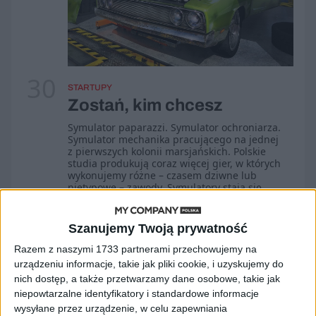
30
STARTUPY
Zostań, kim chcesz
Symulator paparazzi. Symulator ochroniarza.
Symulator mechanika pracującego na jednej
z pierwszych kolonii marsjańskich. Polskie
studia produkują coraz więcej gier, w których
wykonujemy różne – czasem dziwne lub
nietypowe – zawody. Symulatory stają się
naszym dobrem narodowym! A może to po
prostu pragmatyczne wykorzystanie naszych
ukrytych potrzeb?
Szanujemy Twoją prywatność
Kuba Dobroszek
Razem z naszymi 1733 partnerami przechowujemy na
urządzeniu informacje, takie jak pliki cookie, i uzyskujemy do
nich dostęp, a także przetwarzamy dane osobowe, takie jak
niepowtarzalne identyfikatory i standardowe informacje
wysyłane przez urządzenie, w celu zapewniania