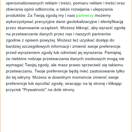
spersonalizowanych reklam i treści, pomiaru reklam i treści oraz
zbierania opinii odbiorców, a także rozwijania i ulepszania
produktów.
Za Twoją zgodą my i nasi
partnerzy
możemy
wykorzystywać precyzyjne dane geolokalizacyjne i identyfikację
przez skanowanie urządzeń. Możesz kliknąć, aby wyrazić zgodę
na przetwarzanie danych przez nas i naszych partnerów
zgodnie z opisem powyżej. Możesz też uzyskać dostęp do
bardziej szczegółowych informacji i zmienić swoje preferencje
34
przed wyrażeniem zgody lub odmówić jej wyrażenia.
Pamiętaj,
że niektóre rodzaje przetwarzania danych osobowych mogą nie
LUDZIE
wymagać Twojej zgody, ale masz prawo sprzeciwić się takiemu
Psiaki i kociaki pod jednym
przetwarzaniu. Twoje preferencje będą mieć zastosowanie tylko
do tej witryny. Możesz w dowolnym momencie zmienić swoje
parasolem
preferencje lub wycofać zgodę, wracając na tę stronę i klikając
Polski rynek weterynaryjny należy do
przycisk "Prywatność" na dole strony.
najbardziej rozdrobnionych na świecie. Edina
ma pomysł, jak go skonsolidować. Co więcej,
ma na to spore pieniądze.
Małgorzata Mierżyńska