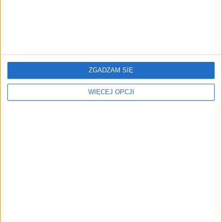
leczenie nowotworów, transport leków przez
skórę, błyskawiczna diagnostyka – polskie
biotechy i nanotechy stają się gwiazdami
rodzimego ekosystemu startupowego. Choć
finansowanie tego typu inicjatyw to inwestycja
raczej długoterminowa, fundusze VC patrzą na
nie coraz przychylniejszym okiem.
Kuba Dobroszek
ZGADZAM SIĘ
WIĘCEJ OPCJI
69