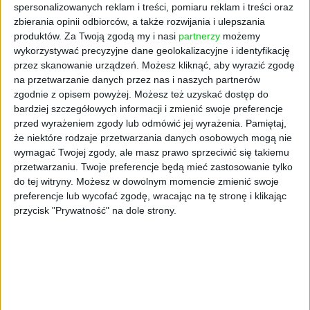
spersonalizowanych reklam i treści, pomiaru reklam i treści oraz
zbierania opinii odbiorców, a także rozwijania i ulepszania
produktów.
Za Twoją zgodą my i nasi
partnerzy
możemy
wykorzystywać precyzyjne dane geolokalizacyjne i identyfikację
przez skanowanie urządzeń. Możesz kliknąć, aby wyrazić zgodę
na przetwarzanie danych przez nas i naszych partnerów
zgodnie z opisem powyżej. Możesz też uzyskać dostęp do
bardziej szczegółowych informacji i zmienić swoje preferencje
przed wyrażeniem zgody lub odmówić jej wyrażenia.
Pamiętaj,
że niektóre rodzaje przetwarzania danych osobowych mogą nie
AKTUALNOŚCI
wymagać Twojej zgody, ale masz prawo sprzeciwić się takiemu
W lutym rozpieszczamy zmysły
przetwarzaniu. Twoje preferencje będą mieć zastosowanie tylko
do tej witryny. Możesz w dowolnym momencie zmienić swoje
Anna Frątczak
31.01.2025
preferencje lub wycofać zgodę, wracając na tę stronę i klikając
przycisk "Prywatność" na dole strony.