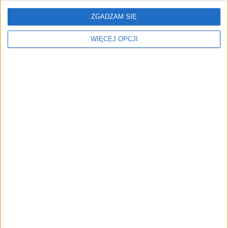
nadchodzącą rewolucję w
obrocie opakowań
ZGADZAM SIĘ
WIĘCEJ OPCJI
NAJNOWSZE
AKTUALNOŚCI
Superjacht, miliarder i 17,5 mln
euro prowizji. Nik Storonsky
pozwany
AKTUALNOŚCI
Zapobieganie pożarom zaczyna się
już na etapie projektu. Jak
pomagają ubezpieczyciele?
AKTUALNOŚCI
Od wirtualnej kawy do zaplecza dla
twórców. buycoffee.to nawiązuje