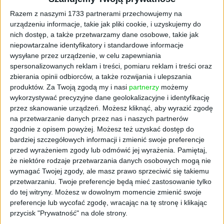
o systemie kaucyjnym
Razem z naszymi 1733 partnerami przechowujemy na
urządzeniu informacje, takie jak pliki cookie, i uzyskujemy do
Od października system system kaucyjny
nich dostęp, a także przetwarzamy dane osobowe, takie jak
obejmuje: butelki plastikowe o pojemności do
niepowtarzalne identyfikatory i standardowe informacje
3 litrów (kaucja w wysokości 50 gr) i metalowe
wysyłane przez urządzenie, w celu zapewniania
puszki do 1 litra (kaucja w wysokości 50 gr). Z
spersonalizowanych reklam i treści, pomiaru reklam i treści oraz
kolei od stycznia 2026 roku system będzie
zbierania opinii odbiorców, a także rozwijania i ulepszania
obejmować również szklane butelki
produktów.
Za Twoją zgodą my i nasi
partnerzy
możemy
wielorazowego użytku o pojemności do 1,5
wykorzystywać precyzyjne dane geolokalizacyjne i identyfikację
przez skanowanie urządzeń. Możesz kliknąć, aby wyrazić zgodę
litra (kaucja 1 zł).
na przetwarzanie danych przez nas i naszych partnerów
Wraz z uruchomieniem systemu kaucyjnego w
zgodnie z opisem powyżej. Możesz też uzyskać dostęp do
bardziej szczegółowych informacji i zmienić swoje preferencje
sklepach dostępne będą napoje w
przed wyrażeniem zgody lub odmówić jej wyrażenia.
Pamiętaj,
opakowaniach specjalnie oznaczonych –
że niektóre rodzaje przetwarzania danych osobowych mogą nie
otrzymają one charakterystyczny znak
wymagać Twojej zgody, ale masz prawo sprzeciwić się takiemu
graficzny oraz unikalny kod. Na etykiecie
przetwarzaniu. Twoje preferencje będą mieć zastosowanie tylko
znajdzie się również wyraźna informacja o
do tej witryny. Możesz w dowolnym momencie zmienić swoje
kwocie kaucji, jaka obowiązuje przy zakupie –
preferencje lub wycofać zgodę, wracając na tę stronę i klikając
50 groszy albo 1 złoty, w zależności od rodzaju
przycisk "Prywatność" na dole strony.