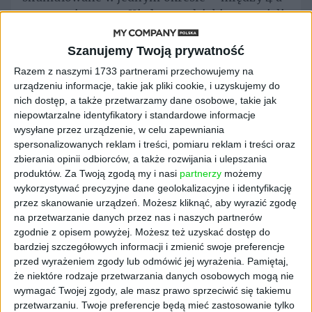
17 stycznia 2021 r. Kiedy przedsiębiorcy wzięli
pod uwagę wszystkie obostrzenia i zakazy,
wystosowali list do premiera. Podpisali się pod
Szanujemy Twoją prywatność
nim: Polska Izba Turystyki, Izba Gospodarcza
Razem z naszymi 1733 partnerami przechowujemy na
Hotelarstwa Polskiego, Polski Związek
urządzeniu informacje, takie jak pliki cookie, i uzyskujemy do
Organizatorów Turystyki, Ogólnopolskie
nich dostęp, a także przetwarzamy dane osobowe, takie jak
Stowarzyszenie Agentów Turystycznych,
niepowtarzalne identyfikatory i standardowe informacje
Stowarzyszenie Organizatorów Incentive
wysyłane przez urządzenie, w celu zapewniania
spersonalizowanych reklam i treści, pomiaru reklam i treści oraz
Travel, Stowarzyszenie Instruktorów i
zbierania opinii odbiorców, a także rozwijania i ulepszania
Trenerów Narciarstwa, a także Forum
produktów.
Za Twoją zgodą my i nasi
partnerzy
możemy
Organizatorów Turystyki Narciarskiej. Jak
wykorzystywać precyzyjne dane geolokalizacyjne i identyfikację
zauważyli, ogłoszone rozwiązania w praktyce
przez skanowanie urządzeń. Możesz kliknąć, aby wyrazić zgodę
likwidują turystyczny sezon zimowy.
na przetwarzanie danych przez nas i naszych partnerów
„Sytuacja branży turystycznej jest
zgodnie z opisem powyżej. Możesz też uzyskać dostęp do
dramatyczna w wyniku braku sezonu
bardziej szczegółowych informacji i zmienić swoje preferencje
przed wyrażeniem zgody lub odmówić jej wyrażenia.
Pamiętaj,
wiosennego, przy znacznie ograniczonym
że niektóre rodzaje przetwarzania danych osobowych mogą nie
sezonie letnim i jesiennym” – napisali,
wymagać Twojej zgody, ale masz prawo sprzeciwić się takiemu
dodając że praktyczne zamknięcie sezonu
przetwarzaniu. Twoje preferencje będą mieć zastosowanie tylko