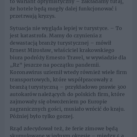
to wariant optymistyczny – zakładamy tutaj,
że hotele będą mogły dalej funkcjonować i
przetrwają kryzys.
Sytuacja nie wygląda lepiej w turystyce. – To
jest katastrofa. Mamy do czynienia z
dewastacją branży turystycznej – mówił
Ernest Mirosław, właściciel krakowskiego
biura podróży Ernesto Travel, w wywiadzie dla
„Rz” jeszcze na początku pandemii.
Koronawirus uziemił wtedy również wiele firm
transportowych, które współpracowały z
branżą turystyczną – przykładowo prawie 300
autokarów należących do polskich firm, które
zajmowały się obwożeniem po Europie
zagranicznych gości, musiało wrócić do kraju.
Później było tylko gorzej.
Rząd zdecydował też, że ferie zimowe będą
skumulowane w jednym okresie – między 4 a