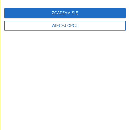
przygotowane specjalnie dla firm z segmentu
MSP.
ZGADZAM SIĘ
WIĘCEJ OPCJI
Więcej możesz przeczytać w
1/2021 (64)
wydaniu
miesięcznika
„My Company Polska”.
Zamów w prenumeracie
Tematy:
big infomonitor
covid-19
gospodarka
grzegorz waszkiewicz
horeca
koronakryzys
kryzys
Paweł Spławski
PIE
restauracje