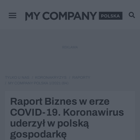
Menu główne
REKLAMA
TYLKO U NAS
KORONAKRYZYS
RAPORTY
MY COMPANY POLSKA 1/2021 (64)
Raport Biznes w erze
COVID-19. Koronawirus
uderzył w polską
gospodarkę