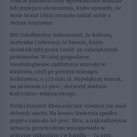
trakcie pandemii były wprowadzone większe
lub mniejsze obostrzenia, które sprawiły, że
wiele branż i firm musiało radzić sobie z
dużym kryzysem.
BIG InfoMonitor informował, że kultura,
rozrywka i rekreacja to branże, które
doświadczyły przez Covid-19 największych
problemów. W całej gospodarce
nieobsługiwane zadłużenie wzrosło w
kwietniu, czyli po pełnym miesiącu
lockdownu, o 572 mln zł. Największy wzrost,
na poziomie 12 proc., dotyczył sektora
kulturalno-rekreacyjnego.
Polski Instytut Ekonomiczny również nie miał
dobrych wieści. Na koniec kwietnia spadku
popytu zaznało 66 proc. firm, a najtrudniejsza
sytuacja przychodowa występowała w
sektorze mikrofirm i w handlu – 74 proc.