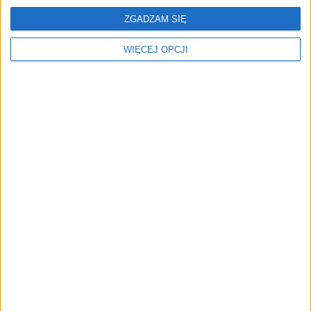
prototypów, a dostaliśmy
technologie, ale traci
ZGADZAM SIĘ
gotowe produkty”. Jak
kontrolę. Czy finansujemy
uczestnicy UGotIT
własną zależność?
WIĘCEJ OPCJI
zawstydzili tradycyjne
hackathony
HYPE pozyskał ponad 2
Start Forum
mln zł. Wyprodukuje
Ekonomicznego w
kampera klasy ultra-
Karpaczu już za dwa
premium
miesiące!