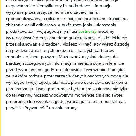
przygotowanie i przeprowadzenie badań
niepowtarzalne identyfikatory i standardowe informacje
klinicznych na 128 pacjentach, stanowiących
wysyłane przez urządzenie, w celu zapewniania
fundamentalny element procesu certyfikacji w
spersonalizowanych reklam i treści, pomiaru reklam i treści oraz
Europie. Drugi grant — „Way to North
zbierania opinii odbiorców, a także rozwijania i ulepszania
America” z PARP, o wartości 340 tys. zł —
produktów.
Za Twoją zgodą my i nasi
partnerzy
możemy
umożliwia rozpoczęcie prac nad
wejściem na
wykorzystywać precyzyjne dane geolokalizacyjne i identyfikację
rynek amerykański
, w tym powołanie lokalnej
przez skanowanie urządzeń. Możesz kliknąć, aby wyrazić zgodę
na przetwarzanie danych przez nas i naszych partnerów
spółki celowej.
zgodnie z opisem powyżej. Możesz też uzyskać dostęp do
- Ostatnie lata, pod względem dostępności
bardziej szczegółowych informacji i zmienić swoje preferencje
przed wyrażeniem zgody lub odmówić jej wyrażenia.
Pamiętaj,
finansowania, nie były łaskawe dla
że niektóre rodzaje przetwarzania danych osobowych mogą nie
deeptechów i medtechów. Spółki te musiały
wymagać Twojej zgody, ale masz prawo sprzeciwić się takiemu
się zmierzyć z tzw. VC winter. BioCam nie
przetwarzaniu. Twoje preferencje będą mieć zastosowanie tylko
tylko przetrwał ten trudny okres, ale wyszedł
do tej witryny. Możesz w dowolnym momencie zmienić swoje
z niego wzmocniony i jeszcze bardziej
preferencje lub wycofać zgodę, wracając na tę stronę i klikając
zmobilizowany by przeprowadzić rewolucję na
przycisk "Prywatność" na dole strony.
rynku zdalnej endoskopii układu
pokarmowego. Wracamy do naszej pierwotnej
misji ze zdwojoną siłą. Mamy dziś środki,