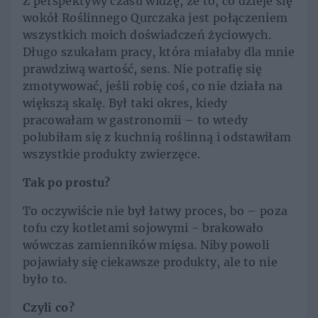
Z perspektywy czasu widzę, że to, co dzieje się
wokół Roślinnego Qurczaka jest połączeniem
wszystkich moich doświadczeń życiowych.
Długo szukałam pracy, która miałaby dla mnie
prawdziwą wartość, sens. Nie potrafię się
zmotywować, jeśli robię coś, co nie działa na
większą skalę. Był taki okres, kiedy
pracowałam w gastronomii – to wtedy
polubiłam się z kuchnią roślinną i odstawiłam
wszystkie produkty zwierzęce.
Tak po prostu?
To oczywiście nie był łatwy proces, bo – poza
tofu czy kotletami sojowymi - brakowało
wówczas zamienników mięsa. Niby powoli
pojawiały się ciekawsze produkty, ale to nie
było to.
Czyli co?