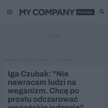
Menu główne
REKLAMA
FAJRANT
OPINIE
WYWIADY
TYLKO U NAS
Iga Czubak: "Nie
nawracam ludzi na
weganizm. Chcę po
prostu odczarować
wegańskie jedzenie"