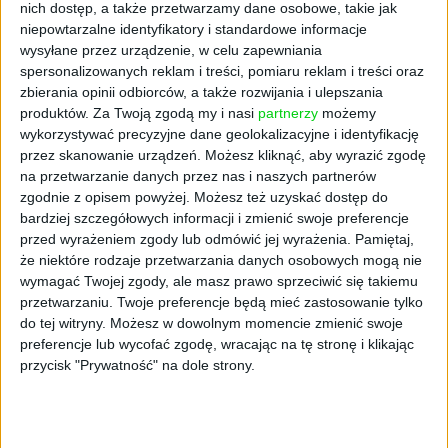
nich dostęp, a także przetwarzamy dane osobowe, takie jak
Po prostu jeszcze jakiś czas temu w
niepowtarzalne identyfikatory i standardowe informacje
restauracjach trudno było o smaczny
wysyłane przez urządzenie, w celu zapewniania
wegański posiłek, co stanowiło barierę nie do
spersonalizowanych reklam i treści, pomiaru reklam i treści oraz
przejścia dla wielu osób. Nie oszukujmy się –
zbierania opinii odbiorców, a także rozwijania i ulepszania
roślinne zamienniki mięsa przede wszystkim
produktów.
Za Twoją zgodą my i nasi
partnerzy
możemy
wykorzystywać precyzyjne dane geolokalizacyjne i identyfikację
muszą być smaczne. Producenci wreszcie
przez skanowanie urządzeń. Możesz kliknąć, aby wyrazić zgodę
zauważyli, że jeśli dostarczą jakościowych
na przetwarzanie danych przez nas i naszych partnerów
produktów, to popyt się zwiększy. Uważam, że
zgodnie z opisem powyżej. Możesz też uzyskać dostęp do
przemysł spożywczy kreuje przyzwyczajenia
bardziej szczegółowych informacji i zmienić swoje preferencje
ludzi, bo oni kupują to, co jest na półkach.
przed wyrażeniem zgody lub odmówić jej wyrażenia.
Pamiętaj,
Roślinny Qurczak właśnie zwiększa skalę
że niektóre rodzaje przetwarzania danych osobowych mogą nie
działalności i naszym największym
wymagać Twojej zgody, ale masz prawo sprzeciwić się takiemu
przetwarzaniu. Twoje preferencje będą mieć zastosowanie tylko
wyzwaniem jest szeroka dostępność
do tej witryny. Możesz w dowolnym momencie zmienić swoje
produktów w sklepach, gdzie konsumenci
preferencje lub wycofać zgodę, wracając na tę stronę i klikając
robią codzienne zakupy.
przycisk "Prywatność" na dole strony.
Jesteście władcami umysłów. Tak to widzę.
Raczej chodzi o to, żeby w głowie danej osoby