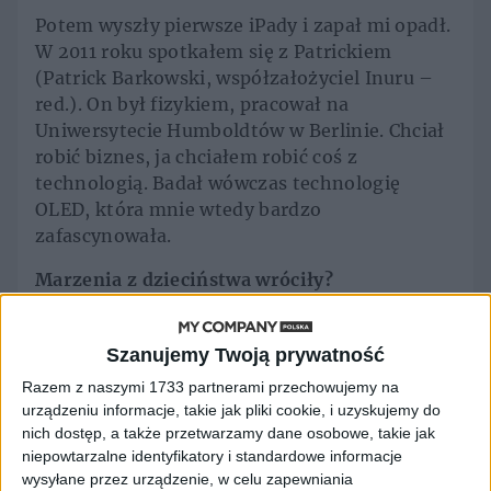
Potem wyszły pierwsze iPady i zapał mi opadł.
W 2011 roku spotkałem się z Patrickiem
(Patrick Barkowski, współzałożyciel Inuru –
red.). On był fizykiem, pracował na
Uniwersytecie Humboldtów w Berlinie. Chciał
robić biznes, ja chciałem robić coś z
technologią. Badał wówczas technologię
OLED, która mnie wtedy bardzo
zafascynowała.
Marzenia z dzieciństwa wróciły?
Tak, choć Patrick twierdził – jak na
porządnego niemieckiego naukowca przystało
Szanujemy Twoją prywatność
– że mój pomysł jest nie do zrealizowania.
Razem z naszymi 1733 partnerami przechowujemy na
Kiedyś siedzieliśmy w restauracji sushi, tam
urządzeniu informacje, takie jak pliki cookie, i uzyskujemy do
były takie charakterystyczne japońskie
nich dostęp, a także przetwarzamy dane osobowe, takie jak
rysunki. Pomyślałem, że gdyby taka
niepowtarzalne identyfikatory i standardowe informacje
wysyłane przez urządzenie, w celu zapewniania
narysowana rybka mogła płynąć po papierze,