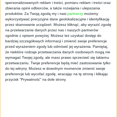
spersonalizowanych reklam i treści, pomiaru reklam i treści oraz
to byłby świetny efekt dla oka. Ale kto bez
zbierania opinii odbiorców, a także rozwijania i ulepszania
przerwy ładowałby takie menu? Stąd pomysł
produktów.
Za Twoją zgodą my i nasi
partnerzy
możemy
na robienie reklam, bo je problem żywotności
wykorzystywać precyzyjne dane geolokalizacyjne i identyfikację
dotycz mniej.
przez skanowanie urządzeń. Możesz kliknąć, aby wyrazić zgodę
na przetwarzanie danych przez nas i naszych partnerów
OLED ma aż tak duży problem z żywotnością?
zgodnie z opisem powyżej. Możesz też uzyskać dostęp do
bardziej szczegółowych informacji i zmienić swoje preferencje
Nie lubi ani wody, ani powietrza. Szybko się
przed wyrażeniem zgody lub odmówić jej wyrażenia.
Pamiętaj,
psuje. Wielkie firmy technologiczne zaczynały
że niektóre rodzaje przetwarzania danych osobowych mogą nie
w garażu, a my w knajpie sushi (śmiech).
wymagać Twojej zgody, ale masz prawo sprzeciwić się takiemu
przetwarzaniu. Twoje preferencje będą mieć zastosowanie tylko
Jak się w ogóle poznaliście z Patrickiem?
do tej witryny. Możesz w dowolnym momencie zmienić swoje
preferencje lub wycofać zgodę, wracając na tę stronę i klikając
Znamy się z liceum. On – tak samo jak ja –
przycisk "Prywatność" na dole strony.
przyjechał do Niemiec pod koniec lat 80., to
był ostatni exodus z komunistycznej Polski. W
szkole średniej trzymaliśmy się razem, pewnie
zjednoczyła nas ta polskość. Bardzo nam
brakowało ojczyzny, bo Berlin lat 90. był
zimny i surowy. Kultura „szerokich łokci”,