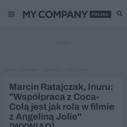
Zamknij
Menu główne
REKLAMA
OPINIE
STARTUPY
WYWIADY
TYLKO U NAS
Marcin Ratajczak, Inuru:
"Współpraca z Coca-
Colą jest jak rola w filmie
z Angeliną Jolie"
[WYWIAD]