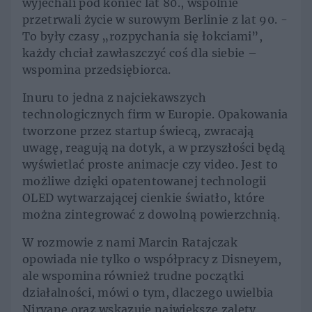
wyjechali pod koniec lat 80., wspólnie
przetrwali życie w surowym Berlinie z lat 90. -
To były czasy „rozpychania się łokciami”,
każdy chciał zawłaszczyć coś dla siebie –
wspomina przedsiębiorca.
Inuru to jedna z najciekawszych
technologicznych firm w Europie. Opakowania
tworzone przez startup świecą, zwracają
uwagę, reagują na dotyk, a w przyszłości będą
wyświetlać proste animacje czy video. Jest to
możliwe dzięki opatentowanej technologii
OLED wytwarzającej cienkie światło, które
można zintegrować z dowolną powierzchnią.
W rozmowie z nami Marcin Ratajczak
opowiada nie tylko o współpracy z Disneyem,
ale wspomina również trudne początki
działalności, mówi o tym, dlaczego uwielbia
Nirvanę oraz wskazuje największe zalety