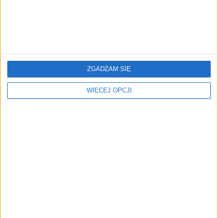
TYLKO U NAS
10 wpływowych kobiet polskiej
branży lotniczej
ZGADZAM SIĘ
Marcin Dzierżanowski
23.05.2025
WIĘCEJ OPCJI