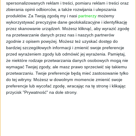
Pierwszy sklep Dino w Warszawie.
spersonalizowanych reklam i treści, pomiaru reklam i treści oraz
zbierania opinii odbiorców, a także rozwijania i ulepszania
Wcale nie chodzi o Wilanów
produktów.
Za Twoją zgodą my i nasi
partnerzy
możemy
Jan Wojtal
21.01.2026
wykorzystywać precyzyjne dane geolokalizacyjne i identyfikację
przez skanowanie urządzeń. Możesz kliknąć, aby wyrazić zgodę
na przetwarzanie danych przez nas i naszych partnerów
zgodnie z opisem powyżej. Możesz też uzyskać dostęp do
bardziej szczegółowych informacji i zmienić swoje preferencje
przed wyrażeniem zgody lub odmówić jej wyrażenia.
Pamiętaj,
że niektóre rodzaje przetwarzania danych osobowych mogą nie
wymagać Twojej zgody, ale masz prawo sprzeciwić się takiemu
przetwarzaniu. Twoje preferencje będą mieć zastosowanie tylko
do tej witryny. Możesz w dowolnym momencie zmienić swoje
preferencje lub wycofać zgodę, wracając na tę stronę i klikając
przycisk "Prywatność" na dole strony.
AKTUALNOŚCI