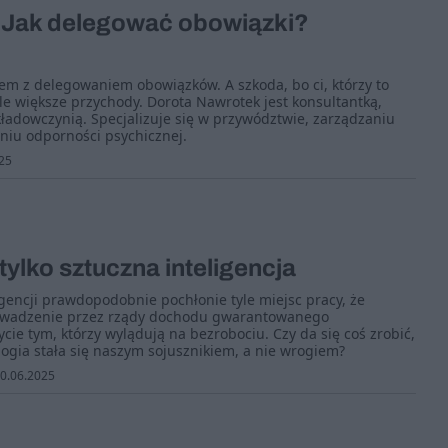
. Jak delegować obowiązki?
m z delegowaniem obowiązków. A szkoda, bo ci, którzy to
le większe przychody. Dorota Nawrotek jest konsultantką,
kładowczynią. Specjalizuje się w przywództwie, zarządzaniu
iu odporności psychicznej.
25
tylko sztuczna inteligencja
igencji prawdopodobnie pochłonie tyle miejsc pracy, że
owadzenie przez rządy dochodu gwarantowanego
cie tym, którzy wylądują na bezrobociu. Czy da się coś zrobić,
gia stała się naszym sojusznikiem, a nie wrogiem?
0.06.2025