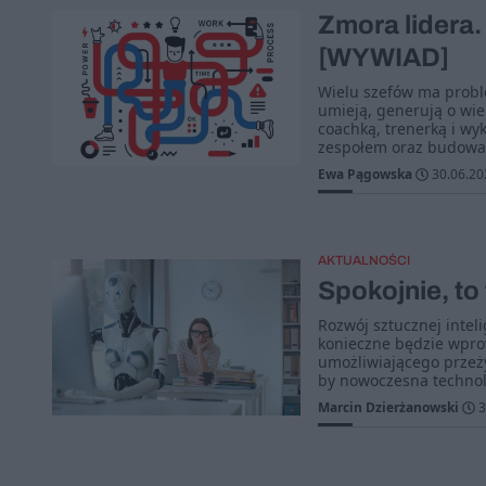
Zmora lidera
[WYWIAD]
Wielu szefów ma proble
umieją, generują o wie
coachką, trenerką i wy
zespołem oraz budowan
Ewa Pągowska
30.06.20
AKTUALNOŚCI
Spokojnie, to 
Rozwój sztucznej intel
konieczne będzie wpr
umożliwiającego przeży
by nowoczesna technolo
Marcin Dzierżanowski
3