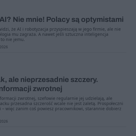
AI? Nie mnie! Polacy są optymistami
dzi, że AI i robotyzacja przyspieszają w jego firmie, ale nie
logia mu zagraża. A nawet jeśli sztuczna inteligencja
to nie jemu.
2026
k, ale nieprzesadnie szczery.
nformacji zwrotnej
ormacji zwrotnej, szefowie regularnie jej udzielają, ale
backu przesadna szczerość wcale nie jest zaletą. Prospołeczni
i – więc zanim coś powiesz pracownikowi, starannie dobierz
2026