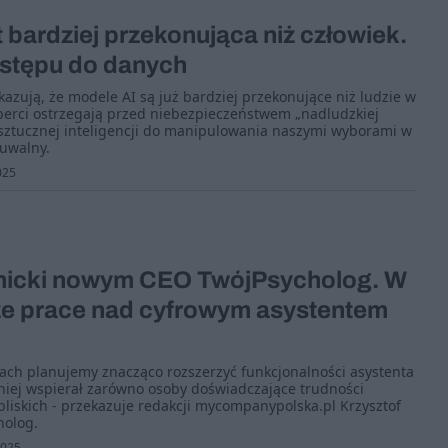
st bardziej przekonująca niż człowiek.
stępu do danych
zują, że modele AI są już bardziej przekonujące niż ludzie w
perci ostrzegają przed niebezpieczeństwem „nadludzkiej
 sztucznej inteligencji do manipulowania naszymi wyborami w
uwalny.
025
enicki nowym CEO TwójPsycholog. W
ze prace nad cyfrowym asystentem
ach planujemy znacząco rozszerzyć funkcjonalności asystenta
zniej wspierał zarówno osoby doświadczające trudności
 bliskich - przekazuje redakcji mycompanypolska.pl Krzysztof
holog.
2025