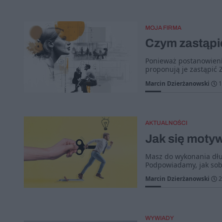
MOJA FIRMA
Czym zastąpi
Ponieważ postanowieni
proponują je zastąpić 
Marcin Dzierżanowski
1
AKTUALNOŚCI
Jak się moty
Masz do wykonania dług
Podpowiadamy, jak sobi
Marcin Dzierżanowski
2
WYWIADY