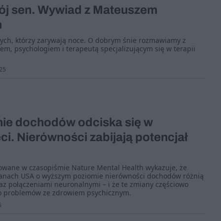
wój sen. Wywiad z Mateuszem
m
 tych, którzy zarywają noce. O dobrym śnie rozmawiamy z
, psychologiem i terapeutą specjalizującym się w terapii
25
ie dochodów odciska się w
i. Nierówności zabijają potencjał
wane w czasopiśmie Nature Mental Health wykazuje, że
stanach USA o wyższym poziomie nierówności dochodów różnią
az połączeniami neuronalnymi – i że te zmiany częściowo
o problemów ze zdrowiem psychicznym.
5