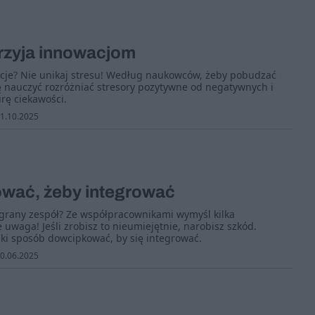
przyja innowacjom
cje? Nie unikaj stresu! Według naukowców, żeby pobudzać
ę nauczyć rozróżniać stresory pozytywne od negatywnych i
rę ciekawości.
1.10.2025
wać, żeby integrować
zgrany zespół? Ze współpracownikami wymyśl kilka
e uwaga! Jeśli zrobisz to nieumiejętnie, narobisz szkód.
ki sposób dowcipkować, by się integrować.
0.06.2025