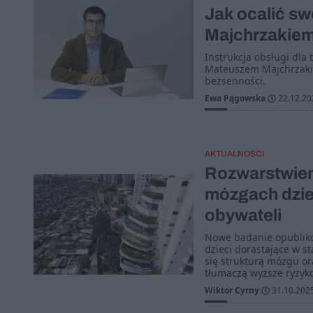
Jak ocalić s
Majchrzakie
Instrukcja obsługi dla
Mateuszem Majchrzakiem
bezsenności.
Ewa Pągowska
22.12.20
AKTUALNOŚCI
Rozwarstwien
mózgach dziec
obywateli
Nowe badanie opubliko
dzieci dorastające w 
się strukturą mózgu or
tłumaczą wyższe ryzyk
Wiktor Cyrny
31.10.202