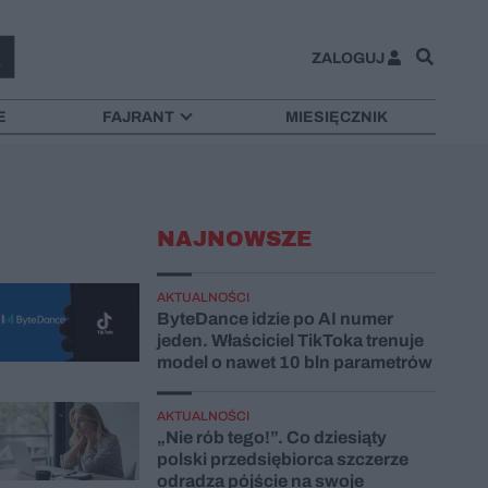
ZALOGUJ
E
FAJRANT
MIESIĘCZNIK
NAJNOWSZE
AKTUALNOŚCI
ByteDance idzie po AI numer
jeden. Właściciel TikToka trenuje
model o nawet 10 bln parametrów
AKTUALNOŚCI
„Nie rób tego!”. Co dziesiąty
polski przedsiębiorca szczerze
odradza pójście na swoje