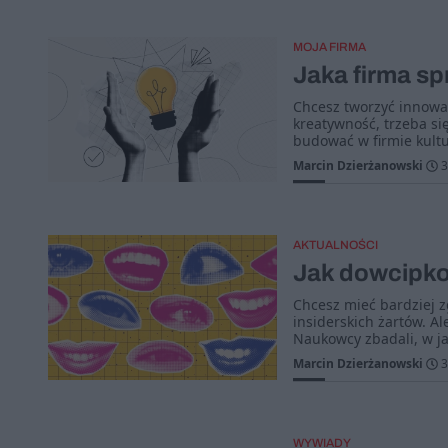
MOJA FIRMA
Jaka firma s
Chcesz tworzyć innowa
kreatywność, trzeba si
budować w firmie kultu
Marcin Dzierżanowski
3
AKTUALNOŚCI
Jak dowcipko
Chcesz mieć bardziej 
insiderskich żartów. Al
Naukowcy zbadali, w ja
Marcin Dzierżanowski
3
WYWIADY