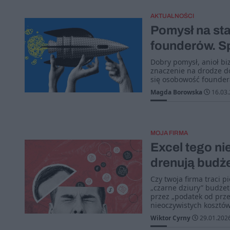
AKTUALNOŚCI
Pomysł na sta
founderów. Sp
Dobry pomysł, anioł bi
znaczenie na drodze do
się osobowość foundera
Magda Borowska
16.03.
MOJA FIRMA
Excel tego ni
drenują budże
Czy twoja firma traci 
„czarne dziury” budżet
przez „podatek od prze
nieoczywistych kosztów
Wiktor Cyrny
29.01.202