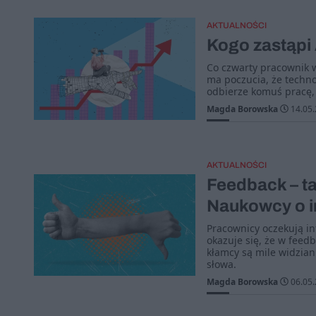
AKTUALNOŚCI
Kogo zastąpi 
Co czwarty pracownik wi
ma poczucia, że techno
odbierze komuś pracę, 
Magda Borowska
14.05.
AKTUALNOŚCI
Feedback – ta
Naukowcy o i
Pracownicy oczekują inf
okazuje się, że w feed
kłamcy są mile widzian
słowa.
Magda Borowska
06.05.