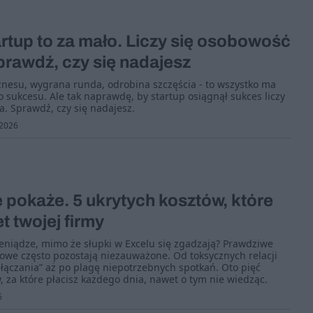
rtup to za mało. Liczy się osobowość
rawdź, czy się nadajesz
znesu, wygrana runda, odrobina szczęścia - to wszystko ma
 sukcesu. Ale tak naprawdę, by startup osiągnął sukces liczy
. Sprawdź, czy się nadajesz.
2026
e pokaże. 5 ukrytych kosztów, które
t twojej firmy
pieniądze, mimo że słupki w Excelu się zgadzają? Prawdziwe
owe często pozostają niezauważone. Od toksycznych relacji
łączania” aż po plagę niepotrzebnych spotkań. Oto pięć
, za które płacisz każdego dnia, nawet o tym nie wiedząc.
6