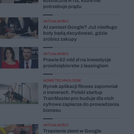
kosmiczne RTG, które nie
potrzebuje prądu
AKTUALNOŚCI
AI zamiast Google? Już niedługo
boty będą decydować, gdzie
zrobisz zakupy
AKTUALNOŚCI
Prawie 62 mld zł na inwestycje
przedsiębiorstw z leasingiem
NOWE TECHNOLOGIE
Rynek aplikacji fitness zapomniał
o trenerach. Polski startup
TrainMaster.pro buduje dla nich
cyfrowe zaplecze do prowadzenia
biznesu
AKTUALNOŚCI
Trzęsienie ziemi w Google