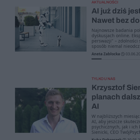
AKTUALNOŚCI
AI już dziś je
Nawet bez do
Najnowsze badania poka
dyskusjach online. Eks
perswazji" – zdolności
sposób niemal nieodcz
Aneta Zabłocka
03.06.2
TYLKO U NAS
Krzysztof Si
planach dals
AI
W najbliższych miesiąc
AI, aby jeszcze skutec
psychicznych, jak i ich
Sienicki, CEO TwójPsyc
Kuba Dobroszek
30.05.