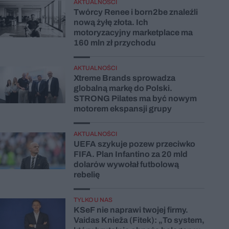
AKTUALNOŚCI
Twórcy Renee i born2be znaleźli
nową żyłę złota. Ich
motoryzacyjny marketplace ma
160 mln zł przychodu
AKTUALNOŚCI
Xtreme Brands sprowadza
globalną markę do Polski.
STRONG Pilates ma być nowym
motorem ekspansji grupy
AKTUALNOŚCI
UEFA szykuje pozew przeciwko
FIFA. Plan Infantino za 20 mld
dolarów wywołał futbolową
rebelię
TYLKO U NAS
KSeF nie naprawi twojej firmy.
Vaidas Knieža (Fitek): „To system,