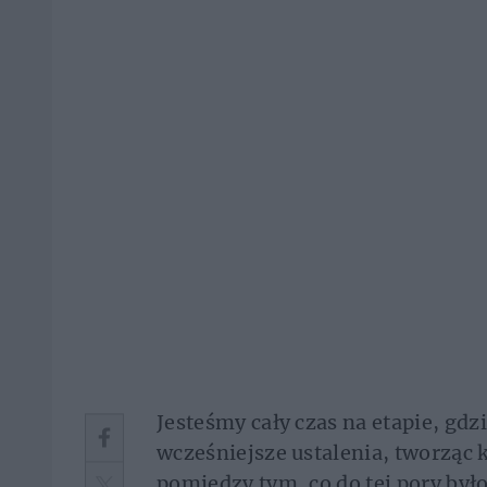
Jesteśmy cały czas na etapie, gdz
wcześniejsze ustalenia, tworząc 
pomiędzy tym, co do tej pory był