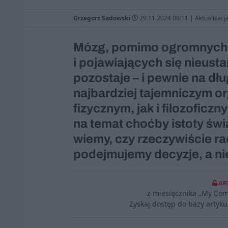
Grzegorz Sadowski
29.11.2024 00:11
|
Aktualizacj
Mózg, pomimo ogromnych
i pojawiających się nieust
pozostaje – i pewnie na dł
najbardziej tajemniczym or
fizycznym, jak i filozoficz
na temat choćby istoty świ
wiemy, czy rzeczywiście ra
podejmujemy decyzje, a nie
AR
z miesięcznika „My Co
Zyskaj dostęp do bazy artyk