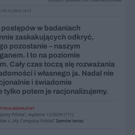
Grzegorz Sadowski / Fot. materiały prasowe
a: 05.12.2024 14:12
 postępów w badaniach
annie zaskakujących odkryć,
ugo pozostanie – naszym
ganem. I to na poziomie
nym. Cały czas toczą się rozważania
adomości i własnego ja. Nadal nie
cjonalnie i świadomie
 tylko potem je racjonalizujemy.
TYKUŁ BEZPŁATNY
mpany Polska”, wydanie
12/2024 (111)
ułów z „My Company Polska”
Zamów teraz
!