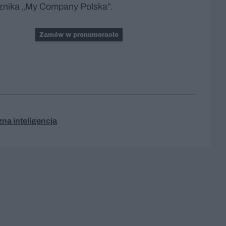
znika „My Company Polska”.
Zamów w prenumeracie
zna inteligencja