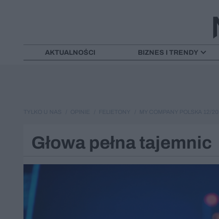
AKTUALNOŚCI
BIZNES I TRENDY
TYLKO U NAS
OPINIE
FELIETONY
MY COMPANY POLSKA 12/202
Głowa pełna tajemnic