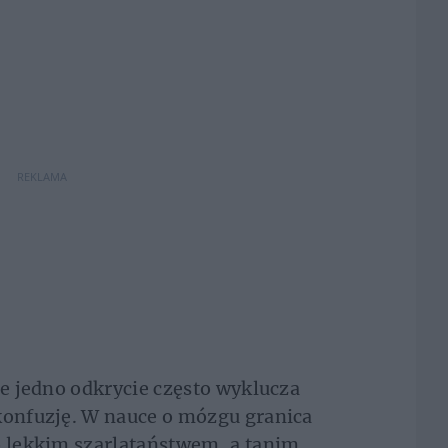
REKLAMA
ie jedno odkrycie często wyklucza
konfuzję. W nauce o mózgu granica
o lekkim szarlataństwem, a tanim