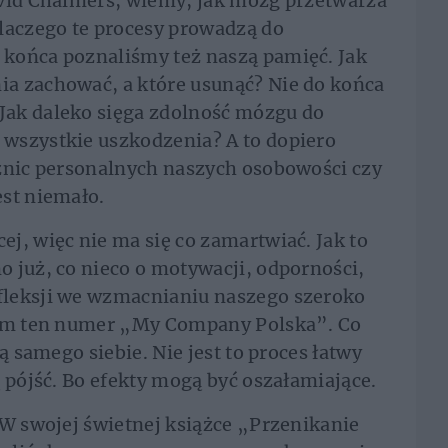
avid Chalmers, wiemy, jak mózg przetwarza
laczego te procesy prowadzą do
końca poznaliśmy też naszą pamięć. Jak
a zachować, a które usunąć? Nie do końca
Jak daleko sięga zdolność mózgu do
wszystkie uszkodzenia? A to dopiero
óżnic personalnych naszych osobowości czy
est niemało.
j, więc nie ma się co zamartwiać. Jak to
 już, co nieco o motywacji, odporności,
fleksji we wzmacnianiu naszego szeroko
tym ten numer „My Company Polska”. Co
ą samego siebie. Nie jest to proces łatwy
 pójść. Bo efekty mogą być oszałamiające.
 W swojej świetnej książce „Przenikanie