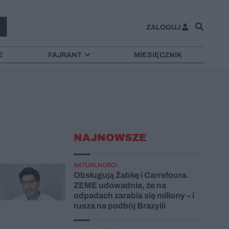
ZALOGUJ
E
FAJRANT
MIESIĘCZNIK
NAJNOWSZE
AKTUALNOŚCI
Obsługują Żabkę i Carrefoura.
ZEME udowadnia, że na
odpadach zarabia się miliony – i
rusza na podbój Brazylii