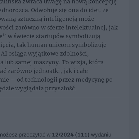
galińska zwraca uwagę na nową koncepcję
ednorożca. Odwołuje się ona do idei, że
waną sztuczną inteligencją może
ści zarówno w sferze intelektualnej, jak
ce” w świecie startupów symbolizują
zięcia, tak human unicorn symbolizuje
z AI osiąga wyjątkowe zdolności,
a lub samej maszyny. To wizja, która
 zarówno jednostki, jak i całe
mie – od technologii przez medycynę po
ędzie wyglądała przyszłość.
możesz przeczytać w
12/2024 (111)
wydaniu