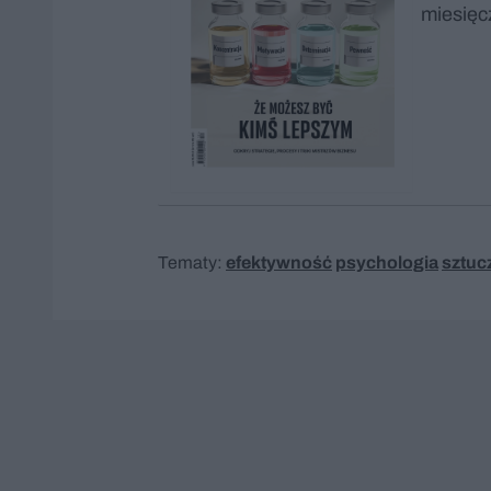
miesięc
Tematy:
efektywność
psychologia
sztuc