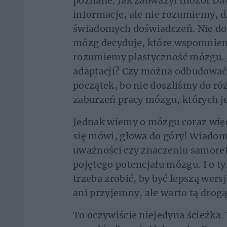
poznane. Jak zauważył filozof D
informacje, ale nie rozumiemy, d
świadomych doświadczeń. Nie do 
mózg decyduje, które wspomnieni
rozumiemy plastyczność mózgu. 
adaptacji? Czy można odbudować 
początek, bo nie doszliśmy do r
zaburzeń pracy mózgu, których j
Jednak wiemy o mózgu coraz więce
się mówi, głowa do góry! Wiadomo
uważności czy znaczeniu samore
pojętego potencjału mózgu. I o 
trzeba zrobić, by być lepszą wersj
ani przyjemny, ale warto tą drogą
To oczywiście niejedyna ścieżka.