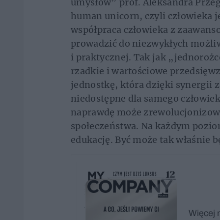
umysłów” prof. Aleksandra Prze
human unicorn, czyli człowieka j
współpraca człowieka z zaawanso
prowadzić do niezwykłych możliwo
i praktycznej. Tak jak „jednoroż
rzadkie i wartościowe przedsięw
jednostkę, która dzięki synergii 
niedostępne dla samego człowiek
naprawdę może zrewolucjonizować
społeczeństwa. Na każdym pozio
edukację. Być może tak właśnie b
Więcej 