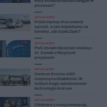
który brutalnie obnaża bałagan w
procesach”
AKTUALNOŚCI
Polski startup chce zmienić
sposób, w jaki dojeżdżamy na
lotniska. Jak działa Ziplo?
AKTUALNOŚCI
PwC chciało błyszczeć wiedzą o
AI. Zostało z fikcyjnymi
przypisami
AKTUALNOŚCI
Centrum Dronów AGH
rozpoczyna działalność. W
ścisłym kręgu zainteresowań
technologie dual use
AKTUALNOŚCI
Clicktrans z nową inwestycją.