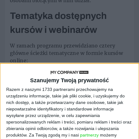
osobami biorącymi w nim udział.
Tematyka dostępnych
kursów i webinarów
W ramach programu przewidziano cztery
główne ścieżki tematyczne w formie kursów
online:
„Biznes 50+ – nowy rozdział życia według
Szanujemy Twoją prywatność
własnego scenariusza”
– kurs poświęcony
budowaniu kariery na własnych warunkach.
Razem z naszymi 1733 partnerami przechowujemy na
„Marka osobista 50+”
– materiały
urządzeniu informacje, takie jak pliki cookie, i uzyskujemy do
dotyczące świadomego kształtowania
nich dostęp, a także przetwarzamy dane osobowe, takie jak
niepowtarzalne identyfikatory i standardowe informacje
wizerunku zawodowego, w tym w mediach
wysyłane przez urządzenie, w celu zapewniania
społecznościowych.
spersonalizowanych reklam i treści, pomiaru reklam i treści oraz
„Nowy start 50+. Jak znaleźć nową ścieżkę
zbierania opinii odbiorców, a także rozwijania i ulepszania
zawodową?”
– kurs dla osób planujących
produktów.
Za Twoją zgodą my i nasi
partnerzy
możemy