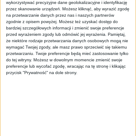
przebranżowienie.
wykorzystywać precyzyjne dane geolokalizacyjne i identyfikację
„Techniki aktorskie dla liderów”
–
przez skanowanie urządzeń. Możesz kliknąć, aby wyrazić zgodę
szkolenie z zakresu komunikacji w biznesie.
na przetwarzanie danych przez nas i naszych partnerów
zgodnie z opisem powyżej. Możesz też uzyskać dostęp do
Dodatkowo dostępne są webinary, m.in. na
bardziej szczegółowych informacji i zmienić swoje preferencje
przed wyrażeniem zgody lub odmówić jej wyrażenia.
Pamiętaj,
temat sytuacji zawodowej osób 50+, a w
że niektóre rodzaje przetwarzania danych osobowych mogą nie
planach są kolejne spotkania dotyczące
wymagać Twojej zgody, ale masz prawo sprzeciwić się takiemu
modeli biznesowych, takich jak franczyza.
przetwarzaniu. Twoje preferencje będą mieć zastosowanie tylko
do tej witryny. Możesz w dowolnym momencie zmienić swoje
Aktywność zawodowa
preferencje lub wycofać zgodę, wracając na tę stronę i klikając
przycisk "Prywatność" na dole strony.
osób 50+ w Polsce
Program odpowiada na rosnącą aktywność
zawodową osób dojrzałych. Według danych
Głównego Urzędu Statystycznego (GUS) za
2021 r., współczynnik aktywności zawodowej
dla osób w wieku 55–64 lata wynosił
69,2%
.
Dane wewnętrzne sieci Żabka pokazują, że