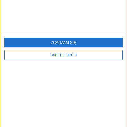
relacje
odpowiedzialnością
ZGADZAM SIĘ
„Żabka Biznes na dzień
Przemęczeni i gotowi do
dobry” – rusza trzeci
odejścia. 3/4
WIĘCEJ OPCJI
sezon podcastów
przytłoczonych
z franczyzobiorcami Żabki
pracowników już planuje
zmianę firmy
Gen Z: między obawą a
Rafał Rudzki (Żabka)
nadzieją. Pracodawcy o
"Bierzemy