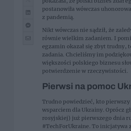
pokazała, że polski biznes zdał e
postanowiła wówczas uhonorować 
z pandemią.
Nikt wówczas nie sądził, że zale
równie wielkim zadaniem. I pomi
egzamin okazał się zbyt trudny, 
zadania. Chcieliśmy im podzięko
większości polskiego biznesu sł
potwierdzenie w rzeczywistości.
Pierwsi na pomoc Ukr
Trudno powiedzieć, kto pierwszy 
wsparciem dla Ukrainy. Oprócz gł
rosyjskiej) już pierwszego dnia ru
#TechForUkraine. To inicjatywa 