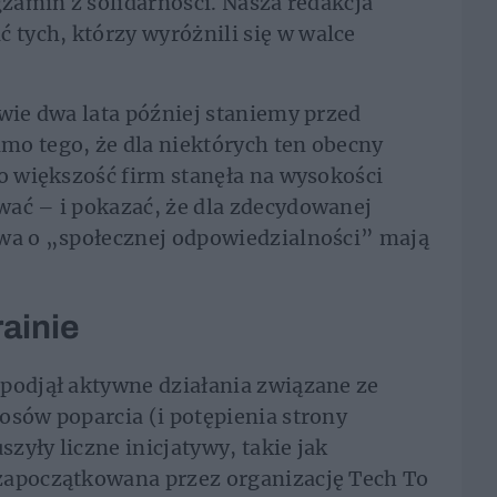
gzamin z solidarności. Nasza redakcja
tych, którzy wyróżnili się w walce
dwie dwa lata później staniemy przed
mo tego, że dla niektórych ten obecny
to większość firm stanęła na wysokości
wać – i pokazać, że dla zdecydowanej
owa o „społecznej odpowiedzialności” mają
ainie
podjął aktywne działania związane ze
osów poparcia (i potępienia strony
szyły liczne inicjatywy, takie jak
zapoczątkowana przez organizację Tech To