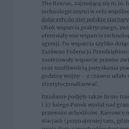
The Rescue, zajmującą się m.in.
technologicznymi w celu wspólneg
dołączyły do niej polskie startu
Obok wsparcia praktycznego, zwi
oferowały one wsparcie technolog
agresji. Do wsparcia szybko dołą
Zarówno Federacja Przedsiębiorc
zaoferowały wsparcie prawne zwi
oraz możliwością pozyskania prac
godziny wojny – z czasem udało s
zinstytucjonalizować.
Działanie podjęły także firmy tr
i 27 lutego Panek wysłał nad gran
przewozu uchodźców. Kierowcy m
stacjach (przynajmniej tam, gdzie
swoją flotę samochodów dostawc