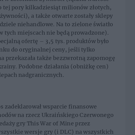
 tej pory kilkadziesiąt milionów złotych,
żywności), a także otwarte zostały sklepy
dziele niehandlowe. Na to zielone światło
e w tych miejscach nie będą prowadzone).
cjalną ofertę – 3,5 tys. produktów było
ku do oryginalnej ceny, jeśli tylko
ma przekazała także bezzwrotną zapomogę
Ukrainy. Podobne działania (obniżkę cen)
lepach nadgranicznych.
ios zadeklarował wsparcie finansowe
chodów na rzecz Ukraińskiego Czerwonego
zedaży gry This War of Mine przez
szystkie wersje gry (i DLC) na wszystkich