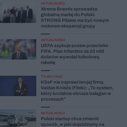
AKTUALNOŚCI
Xtreme Brands sprowadza
globalną markę do Polski.
STRONG Pilates ma być nowym
motorem ekspansji grupy
AKTUALNOŚCI
UEFA szykuje pozew przeciwko
FIFA. Plan Infantino za 20 mld
dolarów wywołał futbolową
rebelię
TYLKO U NAS
KSeF nie naprawi twojej firmy.
Vaidas Knieža (Fitek): „To system,
który brutalnie obnaża bałagan w
procesach”
AKTUALNOŚCI
Polski startup chce zmienić
sposób, w jaki dojeżdżamy na