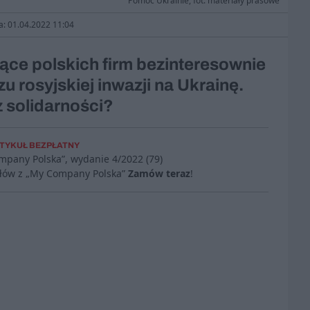
Pomoc Ukrainie, fot. materiały prasowe
a: 01.04.2022 11:04
siące polskich firm bezinteresownie
u rosyjskiej inwazji na Ukrainę.
z solidarności?
TYKUŁ BEZPŁATNY
ompany Polska”, wydanie
4/2022 (79)
ułów z „My Company Polska”
Zamów teraz
!