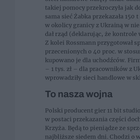
takiej pomocy przekroczyła jak do
sama sieć Żabka przekazała 150 t 
w okolicy granicy z Ukrainą w nie
dał rząd (deklarując, że kontrol
Z kolei Rossmann przygotował spe
przecenionych o 40 proc. w stosun
kupowano je dla uchodźców. Fir
– 1 tys. zł – dla pracowników z 
wprowadziły sieci handlowe w sk
To nasza wojna
Polski producent gier 11 bit stud
w postaci przekazania części do
Krzyża. Będą to pieniądze ze spr
najbliższe siedem dni. Chodzi o w