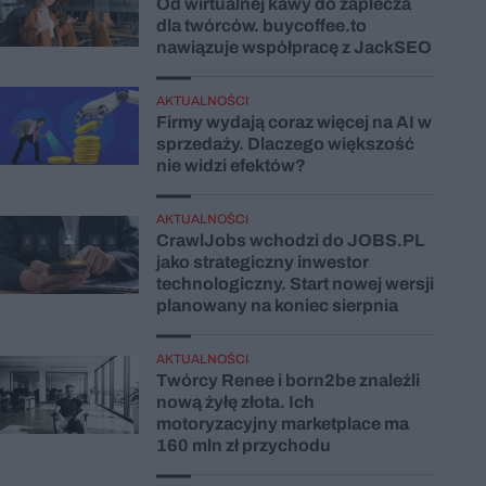
Od wirtualnej kawy do zaplecza
dla twórców. buycoffee.to
nawiązuje współpracę z JackSEO
AKTUALNOŚCI
Firmy wydają coraz więcej na AI w
sprzedaży. Dlaczego większość
nie widzi efektów?
AKTUALNOŚCI
CrawlJobs wchodzi do JOBS.PL
jako strategiczny inwestor
technologiczny. Start nowej wersji
planowany na koniec sierpnia
AKTUALNOŚCI
Twórcy Renee i born2be znaleźli
nową żyłę złota. Ich
motoryzacyjny marketplace ma
160 mln zł przychodu