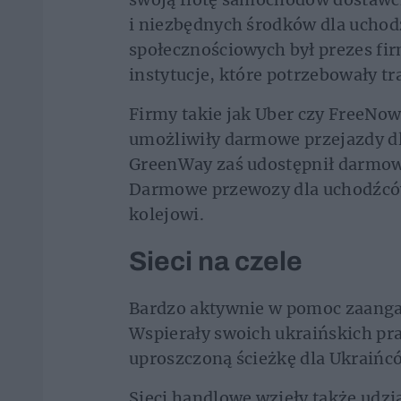
i niezbędnych środków dla ucho
społecznościowych był prezes fir
instytucje, które potrzebowały t
Firmy takie jak Uber czy FreeN
umożliwiły darmowe przejazdy dl
GreenWay zaś udostępnił darmo
Darmowe przewozy dla uchodźcó
kolejowi.
Sieci na czele
Bardzo aktywnie w pomoc zaangaż
Wspierały swoich ukraińskich p
uproszczoną ścieżkę dla Ukraińcó
Sieci handlowe wzięły także udzi