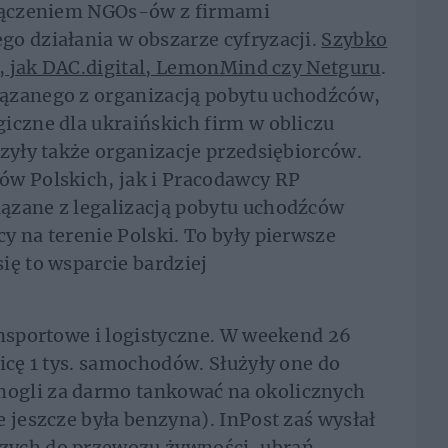
 łączeniem NGOs-ów z firmami
o działania w obszarze cyfryzacji.
Szybko
py, jak DAC.digital, LemonMind czy Netguru
.
ązanego z organizacją pobytu uchodźców,
iczne dla ukraińskich firm w obliczu
czyły także organizacje przedsiębiorców.
ów Polskich, jak i Pracodawcy RP
ązane z legalizacją pobytu uchodźców
y na terenie Polski. To były pierwsze
ię to wsparcie bardziej
ansportowe i logistyczne. W weekend 26
icę 1 tys. samochodów. Służyły one do
ogli za darmo tankować na okolicznych
 jeszcze była benzyna). InPost zaś wysłał
zych do przewozu żywności, ubrań