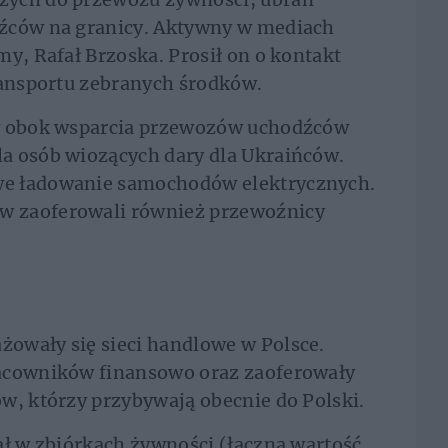
dźców na granicy. Aktywny w mediach
my, Rafał Brzoska. Prosił on o kontakt
ransportu zebranych środków.
ow obok wsparcia przewozów uchodźców
a osób wiozących dary dla Ukraińców.
we ładowanie samochodów elektrycznych.
w zaoferowali również przewoźnicy
owały się sieci handlowe w Polsce.
racowników finansowo oraz zaoferowały
w, którzy przybywają obecnie do Polski.
ał w zbiórkach żywności (łączna wartość