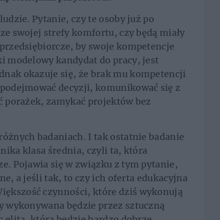
ludzie. Pytanie, czy te osoby już po
ze swojej strefy komfortu, czy będą miały
 przedsiębiorcze, by swoje kompetencje
ki modelowy kandydat do pracy, jest
dnak okazuje się, że brak mu kompetencji
, podejmować decyzji, komunikować się z
ić porażek, zamykać projektów bez
różnych badaniach. I tak ostatnie badanie
ika klasa średnia, czyli ta, która
ze. Pojawia się w związku z tym pytanie,
e, a jeśli tak, to czy ich oferta edukacyjna
ększość czynności, które dziś wykonują
icy wykonywana będzie przez sztuczną
 elita, która będzie bardzo dobrze