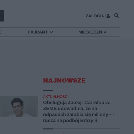
ZALOGUJ
E
FAJRANT
MIESIĘCZNIK
NAJNOWSZE
AKTUALNOŚCI
Obsługują Żabkę i Carrefoura.
ZEME udowadnia, że na
odpadach zarabia się miliony – i
rusza na podbój Brazylii