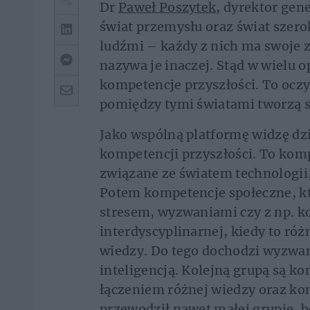
Dr
Paweł Poszytek
, dyrektor gen
świat przemysłu oraz świat szer
ludźmi – każdy z nich ma swoje z
nazywa je inaczej. Stąd w wielu
kompetencje przyszłości. To ocz
pomiędzy tymi światami tworzą si
Jako wspólną platformę widzę dz
kompetencji przyszłości. To komp
związane ze światem technologii, 
Potem kompetencje społeczne, kt
stresem, wyzwaniami czy z np. 
interdyscyplinarnej, kiedy to ró
wiedzy. Do tego dochodzi wyzwa
inteligencją. Kolejną grupą są 
łączeniem różnej wiedzy oraz ko
przewodził nawet małej grupie, b