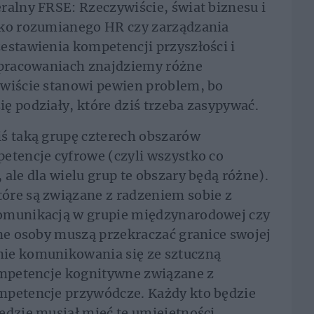
eralny FRSE: Rzeczywiście, świat biznesu i
oko rozumianego HR czy zarządzania
estawienia kompetencji przyszłości i
 opracowaniach znajdziemy różne
ywiście stanowi pewien problem, bo
ę podziały, które dziś trzeba zasypywać.
iś taką grupę czterech obszarów
etencje cyfrowe (czyli wszystko co
ale dla wielu grup te obszary będą różne).
óre są związane z radzeniem sobie z
komunikacją w grupie międzynarodowej czy
żne osoby muszą przekraczać granice swojej
nie komunikowania się ze sztuczną
kompetencje kognitywne związane z
mpetencje przywódcze. Każdy kto będzie
ędzie musiał mieć te umiejętności.