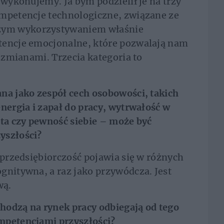
 wykonujemy. Ja bym podzielił je na trzy
ompetencje technologiczne, związane ze
zym wykorzystywaniem właśnie
tencje emocjonalne, które pozwalają nam
e zmianami. Trzecia kategoria to
na jako zespół cech osobowości, takich
nergia i zapał do pracy, wytrwałość w
ata czy pewność siebie – może być
yszłości?
 przedsiębiorczość pojawia się w różnych
gnitywna, a raz jako przywódcza. Jest
wą.
chodzą na rynek pracy odbiegają od tego
mpetencjami przyszłości?