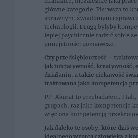
charakter, niezależnie jaką pracę
główne kategorie. Pierwsza to k
sprawnym, świadomym i sprawc
technologii. Drugą byłyby kompe
lepiej psychicznie radzić sobie z
umiejętności poznawcze.
Czy przedsiębiorczość – traktowa
jak inicjatywność, kreatywność, e
działaniu, a także ciekawość świ
traktowana jako kompetencja prz
PP: Akurat to przebadałem. I tak,
grupach, raz jako kompetencja ko
więc ona kompetencją przekrojo
Jak daleko te osoby, które dziś w
idealnego wzorca człowieka z ko