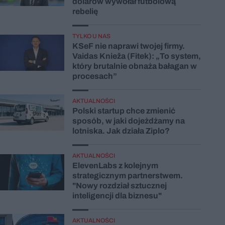
dolarów wywołał futbolową
rebelię
TYLKO U NAS
KSeF nie naprawi twojej firmy.
Vaidas Knieža (Fitek): „To system,
który brutalnie obnaża bałagan w
procesach”
AKTUALNOŚCI
Polski startup chce zmienić
sposób, w jaki dojeżdżamy na
lotniska. Jak działa Ziplo?
AKTUALNOŚCI
ElevenLabs z kolejnym
strategicznym partnerstwem.
"Nowy rozdział sztucznej
inteligencji dla biznesu"
AKTUALNOŚCI