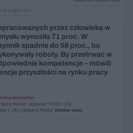
Debata My Company Polska
a: 19.11.2021 11:11
rzepracowanych przez człowieka w
mysłu wynosiła 71 proc. W
ynnik spadnie do 58 proc., bo
ykonywały roboty. By przetrwać w
odpowiednie kompetencje – mówili
ncje przyszłości na rynku pracy
TYKUŁ BEZPŁATNY
mpany Polska”, wydanie
11/2021 (74)
ułów z „My Company Polska”
Zamów teraz
!