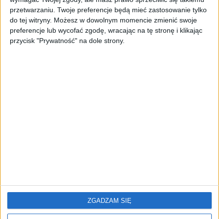
przetwarzaniu. Twoje preferencje będą mieć zastosowanie tylko
Spis treści wydania 8/2016 (11)
do tej witryny. Możesz w dowolnym momencie zmienić swoje
preferencje lub wycofać zgodę, wracając na tę stronę i klikając
przycisk "Prywatność" na dole strony.
ZGADZAM SIĘ