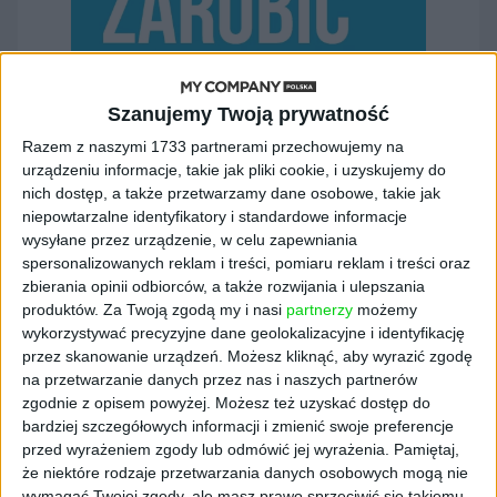
Szanujemy Twoją prywatność
Razem z naszymi 1733 partnerami przechowujemy na
urządzeniu informacje, takie jak pliki cookie, i uzyskujemy do
nich dostęp, a także przetwarzamy dane osobowe, takie jak
niepowtarzalne identyfikatory i standardowe informacje
wysyłane przez urządzenie, w celu zapewniania
spersonalizowanych reklam i treści, pomiaru reklam i treści oraz
zbierania opinii odbiorców, a także rozwijania i ulepszania
Data publikacji: 27.07.2016
produktów.
Za Twoją zgodą my i nasi
partnerzy
możemy
wykorzystywać precyzyjne dane geolokalizacyjne i identyfikację
przez skanowanie urządzeń. Możesz kliknąć, aby wyrazić zgodę
na przetwarzanie danych przez nas i naszych partnerów
zgodnie z opisem powyżej. Możesz też uzyskać dostęp do
Kup wydanie w wersji elektronicznej
bardziej szczegółowych informacji i zmienić swoje preferencje
przed wyrażeniem zgody lub odmówić jej wyrażenia.
Pamiętaj,
że niektóre rodzaje przetwarzania danych osobowych mogą nie
wymagać Twojej zgody, ale masz prawo sprzeciwić się takiemu