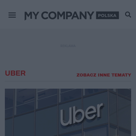
Menu główne
REKLAMA
UBER
ZOBACZ INNE TEMATY