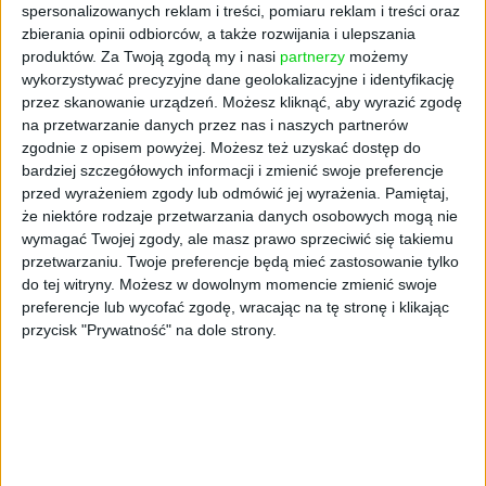
spersonalizowanych reklam i treści, pomiaru reklam i treści oraz
zbierania opinii odbiorców, a także rozwijania i ulepszania
produktów.
Za Twoją zgodą my i nasi
partnerzy
możemy
wykorzystywać precyzyjne dane geolokalizacyjne i identyfikację
przez skanowanie urządzeń. Możesz kliknąć, aby wyrazić zgodę
na przetwarzanie danych przez nas i naszych partnerów
AKTUALNOŚCI
zgodnie z opisem powyżej. Możesz też uzyskać dostęp do
Uber One dostępny w Polsce. Co
bardziej szczegółowych informacji i zmienić swoje preferencje
daje abonament od Ubera
przed wyrażeniem zgody lub odmówić jej wyrażenia.
Pamiętaj,
że niektóre rodzaje przetwarzania danych osobowych mogą nie
Robert Mierwiński (oprac.)
13.11.2023
wymagać Twojej zgody, ale masz prawo sprzeciwić się takiemu
przetwarzaniu. Twoje preferencje będą mieć zastosowanie tylko
do tej witryny. Możesz w dowolnym momencie zmienić swoje
preferencje lub wycofać zgodę, wracając na tę stronę i klikając
przycisk "Prywatność" na dole strony.