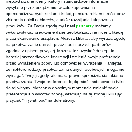
niepowtarzalne identyfikatory i standardowe informacje
Foxconn łamie obietnice
wysyłane przez urządzenie, w celu zapewniania
spersonalizowanych reklam i treści, pomiaru reklam i treści oraz
O sprawie poinformował Finnacial Times.
zbierania opinii odbiorców, a także rozwijania i ulepszania
produktów.
Za Twoją zgodą my i nasi
partnerzy
możemy
Jenny Chan ekspertka ds. pracy w Chinach
wykorzystywać precyzyjne dane geolokalizacyjne i identyfikację
cytowana przez magazyn zauważa, że
przez skanowanie urządzeń. Możesz kliknąć, aby wyrazić zgodę
Foxconn nie ma dobrej opinii.
na przetwarzanie danych przez nas i naszych partnerów
zgodnie z opisem powyżej. Możesz też uzyskać dostęp do
– Foxconn obiecał duże pieniądze – do 15 tys.
bardziej szczegółowych informacji i zmienić swoje preferencje
juanów miesięcznie – aby szybko zatrudnić
przed wyrażeniem zgody lub odmówić jej wyrażenia.
Pamiętaj,
tysiące nowych pracowników, ale wydaje się,
że niektóre rodzaje przetwarzania danych osobowych mogą nie
że te obietnice nie zmaterializowały się.
wymagać Twojej zgody, ale masz prawo sprzeciwić się takiemu
Dlatego pracownicy byli tak rozczarowani –
przetwarzaniu. Twoje preferencje będą mieć zastosowanie tylko
do tej witryny. Możesz w dowolnym momencie zmienić swoje
mówiła Jenny Chan, ekspertka ds. pracy w
preferencje lub wycofać zgodę, wracając na tę stronę i klikając
Chinach z Hong Kong Polytechnic University.
przycisk "Prywatność" na dole strony.
– Firma jest znana z tego, że twierdzi, iż
zapewnia wysokie płace, a następnie łamie
swoje obietnice – oceniła.
Po interwencji Appla, który wysłał na miejsce