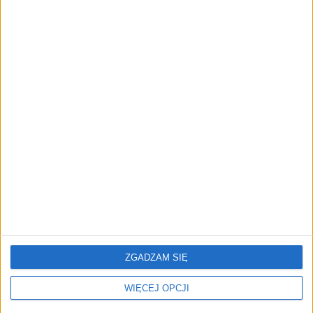
Panika na rynku.
Polska aplikacja DailyArt
Amerykanie masowo
zwyciężyła w konkursie
wykupują iPhone'y w
App Store Awards
obawie przed podwyżkami
cen
Ministerstwo cyfryzacji
Apple przedstawił
apeluje do Apple: Polscy
iPhone’a 16. Obiecuje
użytkownicy iPhone'ów z
wydajniejszą baterię
ograniczonymi funkcjami
ZGADZAM SIĘ
WIĘCEJ OPCJI