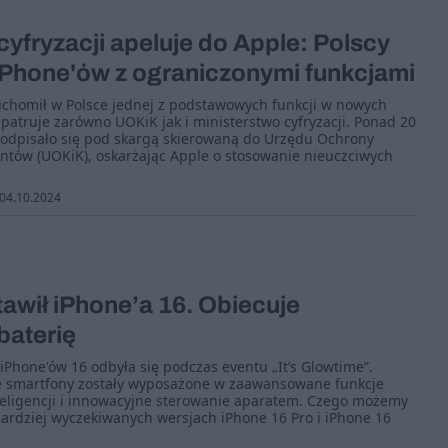
cyfryzacji apeluje do Apple: Polscy
iPhone'ów z ograniczonymi funkcjami
uchomił w Polsce jednej z podstawowych funkcji w nowych
patruje zarówno UOKiK jak i ministerstwo cyfryzacji. Ponad 20
podpisało się pod skargą skierowaną do Urzędu Ochrony
ntów (UOKiK), oskarżając Apple o stosowanie nieuczciwych
04.10.2024
awił iPhone’a 16. Obiecuje
baterię
Phone'ów 16 odbyła się podczas eventu „It’s Glowtime”.
 smartfony zostały wyposażone w zaawansowane funkcje
teligencji i innowacyjne sterowanie aparatem. Czego możemy
ardziej wyczekiwanych wersjach iPhone 16 Pro i iPhone 16