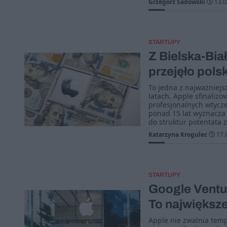
Grzegorz Sadowski
13.0
STARTUPY
Z Bielska-Bia
przejęło pols
To jedna z najważniejs
latach. Apple sfinalizo
profesjonalnych wtyczek
ponad 15 lat wyznacza 
do struktur potentata 
Katarzyna Krogulec
17.
STARTUPY
Google Ventur
To największe 
Apple nie zwalnia temp