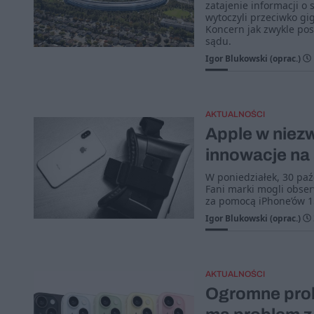
zatajenie informacji o
wytoczyli przeciwko g
Koncern jak zwykle po
sądu.
Igor Blukowski (oprac.)
AKTUALNOŚCI
Apple w niezw
innowacje na
W poniedziałek, 30 paź
Fani marki mogli obser
za pomocą iPhone’ów 1
Igor Blukowski (oprac.)
AKTUALNOŚCI
Ogromne prob