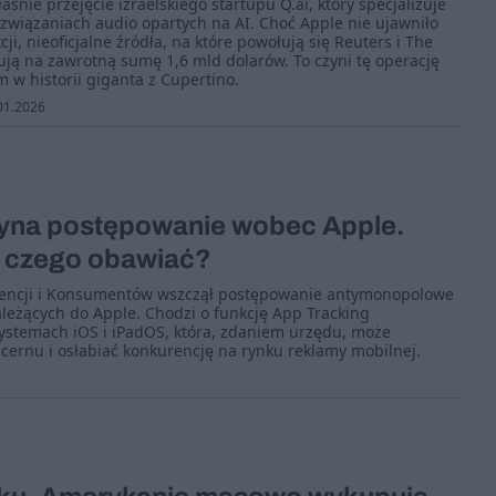
aśnie przejęcie izraelskiego startupu Q.ai, który specjalizuje
związaniach audio opartych na AI. Choć Apple nie ujawniło
cji, nieoficjalne źródła, na które powołują się Reuters i The
ują na zawrotną sumę 1,6 mld dolarów. To czyni tę operację
 w historii giganta z Cupertino.
01.2026
yna postępowanie wobec Apple.
ę czego obawiać?
encji i Konsumentów wszczął postępowanie antymonopolowe
leżących do Apple. Chodzi o funkcję App Tracking
ystemach iOS i iPadOS, która, zdaniem urzędu, może
ernu i osłabiać konkurencję na rynku reklamy mobilnej.