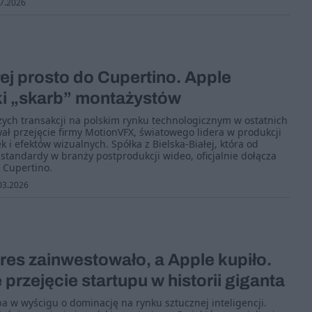
7.2026
łej prosto do Cupertino. Apple
ki „skarb” montażystów
zych transakcji na polskim rynku technologicznym w ostatnich
wał przejęcie firmy MotionVFX, światowego lidera w produkcji
 i efektów wizualnych. Spółka z Bielska-Białej, która od
standardy w branży postprodukcji wideo, oficjalnie dołącza
z Cupertino.
03.2026
es zainwestowało, a Apple kupiło.
przejęcie startupu w historii giganta
a w wyścigu o dominację na rynku sztucznej inteligencji.