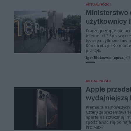
AKTUALNOŚCI
Ministerstwo 
użytkownicy 
Dlaczego Apple nie ur
telefonach? Sprawę roz
tysięcy użytkowników 
Konkurencji i Konsume
praktyk.
Igor Blukowski (oprac.)
AKTUALNOŚCI
Apple przedst
wydajniejszą 
Premiera najnowszych i
Cztery zaprezentowane
oparte na sztucznej in
spodziewać się po najb
Pro Max?