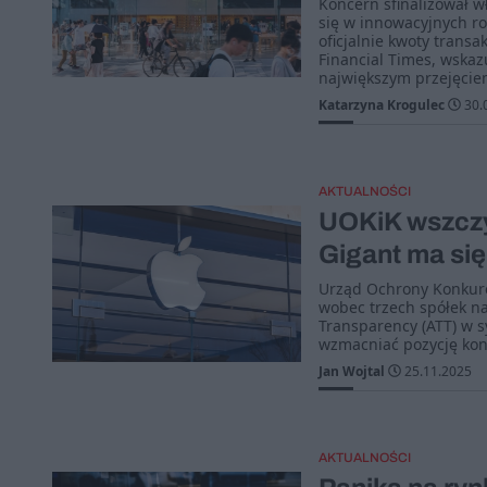
Koncern sfinalizował wł
się w innowacyjnych ro
oficjalnie kwoty transak
Financial Times, wskaz
największym przejęciem
Katarzyna Krogulec
30.
AKTUALNOŚCI
UOKiK wszcz
Gigant ma si
Urząd Ochrony Konkur
wobec trzech spółek na
Transparency (ATT) w s
wzmacniać pozycję konc
Jan Wojtal
25.11.2025
AKTUALNOŚCI