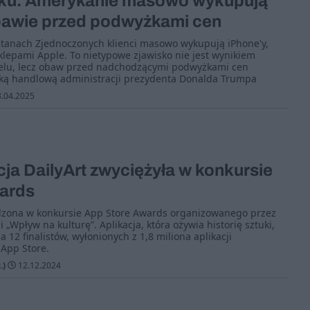
nku. Amerykanie masowo wykupują
bawie przed podwyżkami cen
Stanach Zjednoczonych klienci masowo wykupują iPhone'y,
sklepami Apple. To nietypowe zjawisko nie jest wynikiem
lu, lecz obaw przed nadchodzącymi podwyżkami cen
ką handlową administracji prezydenta Donalda Trumpa
.04.2025
cja DailyArt zwyciężyła w konkursie
ards
odzona w konkursie App Store Awards organizowanego przez
i „Wpływ na kulturę”. Aplikacja, która ożywia historię sztuki,
 12 finalistów, wyłonionych z 1,8 miliona aplikacji
App Store.
.)
12.12.2024