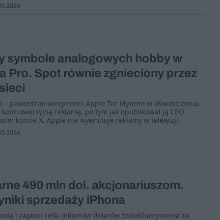
09.2024
y symbole analogowych hobby w
a Pro. Spot równie zgnieciony przez
sieci
no – powiedział wiceprezes Apple Tor Myhren w oświadczeniu .
i kontrowersyjną reklamę, po tym jak opublikował ją CEO
oim koncie X. Apple nie wyemituje reklamy w telewizji.
05.2024
arne 490 mln dol. akcjonariuszom.
yniki sprzedaży iPhona
odę i zapłaci setki milionów dolarów zadośćuczynienia za