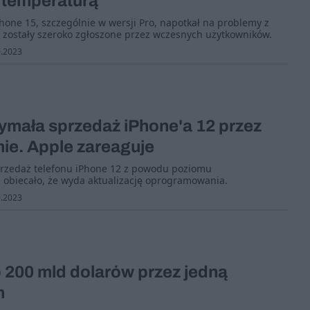
 temperaturą
one 15, szczególnie w wersji Pro, napotkał na problemy z
 zostały szeroko zgłoszone przez wczesnych użytkowników.
.2023
ymała sprzedaż iPhone'a 12 przez
ie. Apple zareaguje
przedaż telefonu iPhone 12 z powodu poziomu
 obiecało, że wyda aktualizację oprogramowania.
.2023
o 200 mld dolarów przez jedną
n