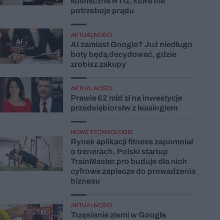
kosmiczne RTG, które nie
potrzebuje prądu
AKTUALNOŚCI
AI zamiast Google? Już niedługo
boty będą decydować, gdzie
zrobisz zakupy
AKTUALNOŚCI
Prawie 62 mld zł na inwestycje
przedsiębiorstw z leasingiem
NOWE TECHNOLOGIE
Rynek aplikacji fitness zapomniał
o trenerach. Polski startup
TrainMaster.pro buduje dla nich
cyfrowe zaplecze do prowadzenia
biznesu
AKTUALNOŚCI
Trzęsienie ziemi w Google