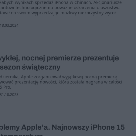
 słabych wynikach sprzedaż iPhona w Chinach. Akcjonariusze
igantowi technologicznemu poważne oskarżenia o oszustwo.
stawił na swoim wyprzedzając możliwy niekorzystny wyrok
18.03.2024
ykłej, nocnej premierze prezentuje
 sezon świąteczny
dziernika, Apple zorganizował wyjątkową nocną premierę.
wować prezentację nowości, która została nagrana w całości
5 Pro.
31.10.2023
lemy Apple’a. Najnowszy iPhone 15