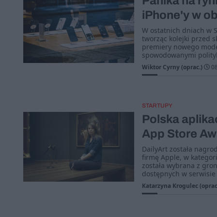
Panika na ry
iPhone'y w o
W ostatnich dniach w 
tworząc kolejki przed 
premiery nowego mode
spowodowanymi polity
Wiktor Cyrny (oprac.)
08
STARTUPY
Polska aplika
App Store Aw
DailyArt została nagr
firmę Apple, w kategori
została wybrana z grona
dostępnych w serwisie 
Katarzyna Krogulec (oprac