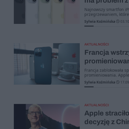
ma problem z
Najnowszy smartfon iPh
przegrzewaniem, które
Sylwia Koźmińska
03.10
AKTUALNOŚCI
Francja wstrz
promieniowan
Francja zablokowała s
promieniowania. Apple
Sylwia Koźmińska
17.09
AKTUALNOŚCI
Apple stracił
decyzję z Chi