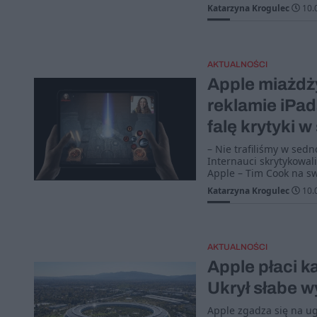
Katarzyna Krogulec
10.
AKTUALNOŚCI
Apple miażdż
reklamie iPad
falę krytyki w 
– Nie trafiliśmy w sed
Internauci skrytykowal
Apple – Tim Cook na sw
Katarzyna Krogulec
10.
AKTUALNOŚCI
Apple płaci k
Ukrył słabe w
Apple zgadza się na ug