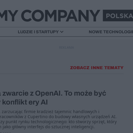
LUDZIE I STARTUPY
NOWE TECHNOLOGI
REKLAMA
ZOBACZ INNE TEMATY
a zwarcie z OpenAI. To może być
konflikt ery AI
zarzucając firmie kradzież tajemnic handlowych i
pracowników z Cupertino do budowy własnych urządzeń AI.
zy punkt rynku technologicznego: kto stworzy sprzęt, który
jako główny interfejs do sztucznej inteligencji.