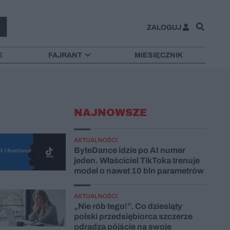
ZALOGUJ
E
FAJRANT
MIESIĘCZNIK
NAJNOWSZE
AKTUALNOŚCI
ByteDance idzie po AI numer
jeden. Właściciel TikToka trenuje
model o nawet 10 bln parametrów
AKTUALNOŚCI
„Nie rób tego!”. Co dziesiąty
polski przedsiębiorca szczerze
odradza pójście na swoje