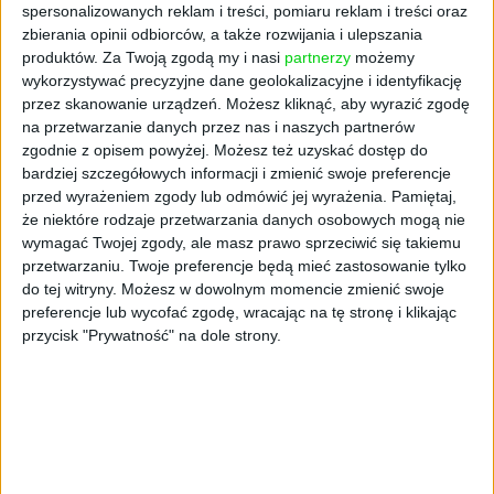
spersonalizowanych reklam i treści, pomiaru reklam i treści oraz
współpraca Maciej Kot
19.06.2017
zbierania opinii odbiorców, a także rozwijania i ulepszania
produktów.
Za Twoją zgodą my i nasi
partnerzy
możemy
wykorzystywać precyzyjne dane geolokalizacyjne i identyfikację
Multimedialne
przez skanowanie urządzeń. Możesz kliknąć, aby wyrazić zgodę
na przetwarzanie danych przez nas i naszych partnerów
narzędzia promocji
zgodnie z opisem powyżej. Możesz też uzyskać dostęp do
bardziej szczegółowych informacji i zmienić swoje preferencje
przed wyrażeniem zgody lub odmówić jej wyrażenia.
Pamiętaj,
że niektóre rodzaje przetwarzania danych osobowych mogą nie
wymagać Twojej zgody, ale masz prawo sprzeciwić się takiemu
przetwarzaniu. Twoje preferencje będą mieć zastosowanie tylko
do tej witryny. Możesz w dowolnym momencie zmienić swoje
preferencje lub wycofać zgodę, wracając na tę stronę i klikając
przycisk "Prywatność" na dole strony.