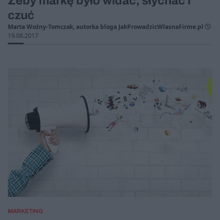
Żeby markę było widać, słychać i
czuć
Marta Woźny-Tomczak, autorka bloga JakProwadzicWlasnaFirme.pl
19.08.2017
MARKETING