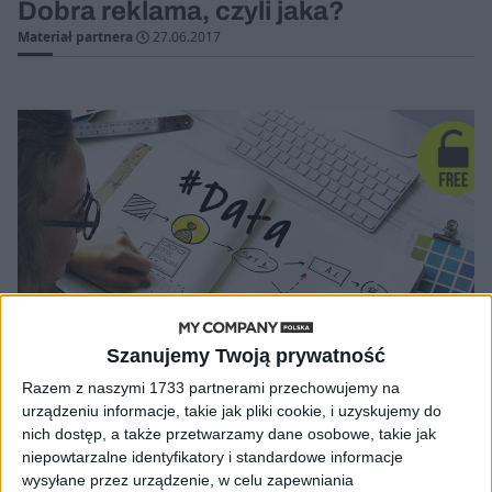
Dobra reklama, czyli jaka?
Materiał partnera
27.06.2017
Szanujemy Twoją prywatność
Razem z naszymi 1733 partnerami przechowujemy na
urządzeniu informacje, takie jak pliki cookie, i uzyskujemy do
MARKETING
nich dostęp, a także przetwarzamy dane osobowe, takie jak
Kluczowe dane za grosze
niepowtarzalne identyfikatory i standardowe informacje
wysyłane przez urządzenie, w celu zapewniania
Marta Woźny-Tomczak, autorka bloga JakProwadzicWlasnaFirme.pl;