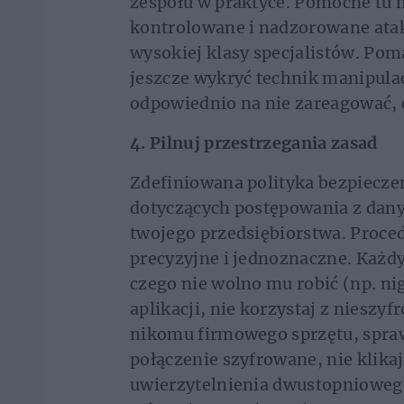
zespołu w praktyce. Pomocne tu m
kontrolowane i nadzorowane ata
wysokiej klasy specjalistów. Poma
jeszcze wykryć technik manipula
odpowiednio na nie zareagować, 
4. Pilnuj przestrzegania zasad
Zdefiniowana polityka bezpieczeńs
dotyczących postępowania z dany
twojego przedsiębiorstwa. Proced
precyzyjne i jednoznaczne. Każdy
czego nie wolno mu robić (np. ni
aplikacji, nie korzystaj z nieszy
nikomu firmowego sprzętu, spraw
połączenie szyfrowane, nie klikaj
uwierzytelnienia dwustopniowego