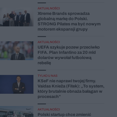
AKTUALNOŚCI
Xtreme Brands sprowadza
globalną markę do Polski.
STRONG Pilates ma być nowym
motorem ekspansji grupy
AKTUALNOŚCI
UEFA szykuje pozew przeciwko
FIFA. Plan Infantino za 20 mld
dolarów wywołał futbolową
rebelię
TYLKO U NAS
KSeF nie naprawi twojej firmy.
Vaidas Knieža (Fitek): „To system,
który brutalnie obnaża bałagan w
procesach”
AKTUALNOŚCI
Polski startup chce zmienić