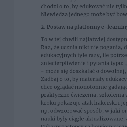
chodzi o to, by edukować nie tyl
Niewiedza jednego może być bowi
2. Postaw na platformy e-learni
To w tej chwili najłatwiej dostęp
Raz, że ucznia nikt nie pogania,
edukacyjnych tyle razy, ile potrze
zniecierpliwienie i pytania typu:
- może się doszkalać o dowolnej, 
Zadbaj o to, by materiały edukacyj
chce oglądać monotonnie gadając
praktyczne ćwiczenia, szkolenia 
kroku pokazuje atak hakerski i j
np. odwzorować sposób, w jaki on
nauki były ciągle aktualizowane, 
Cyberprzestępcy są bowiem niezw