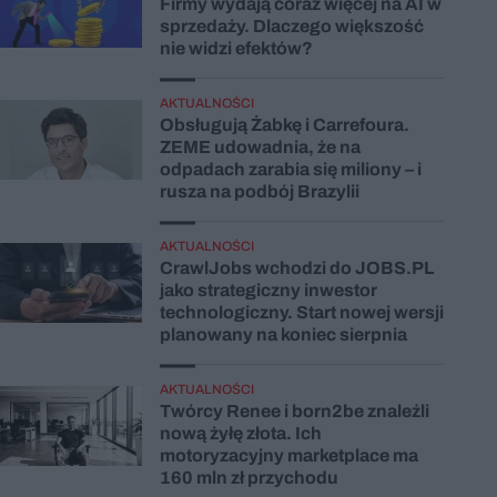
Firmy wydają coraz więcej na AI w
sprzedaży. Dlaczego większość
nie widzi efektów?
AKTUALNOŚCI
Obsługują Żabkę i Carrefoura.
ZEME udowadnia, że na
odpadach zarabia się miliony – i
rusza na podbój Brazylii
AKTUALNOŚCI
CrawlJobs wchodzi do JOBS.PL
jako strategiczny inwestor
technologiczny. Start nowej wersji
planowany na koniec sierpnia
AKTUALNOŚCI
Twórcy Renee i born2be znaleźli
nową żyłę złota. Ich
motoryzacyjny marketplace ma
160 mln zł przychodu