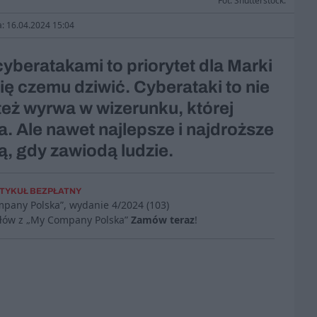
Fot. Shutterstock.
a: 16.04.2024 15:04
beratakami to priorytet dla Marki
ię czemu dziwić. Cyberataki to nie
 też wyrwa w wizerunku, której
a. Ale nawet najlepsze i najdroższe
, gdy zawiodą ludzie.
TYKUŁ BEZPŁATNY
mpany Polska”, wydanie
4/2024 (103)
ułów z „My Company Polska”
Zamów teraz
!