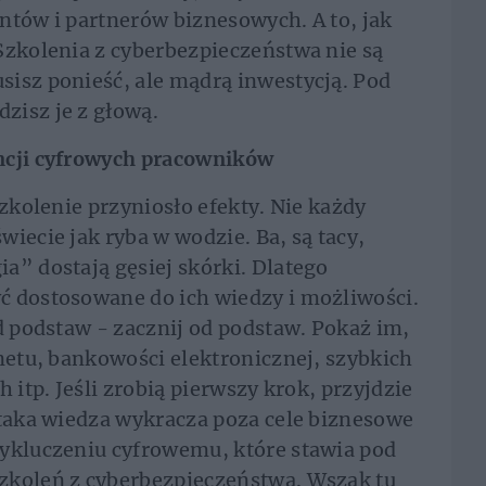
ntów i partnerów biznesowych. A to, jak
Szkolenia z cyberbezpieczeństwa nie są
isz ponieść, ale mądrą inwestycją. Pod
zisz je z głową.
ncji cyfrowych pracowników
szkolenie przyniosło efekty. Nie każdy
iecie jak ryba w wodzie. Ba, są tacy,
a” dostają gęsiej skórki. Dlatego
ć dostosowane do ich wiedzy i możliwości.
d podstaw - zacznij od podstaw. Pokaż im,
rnetu, bankowości elektronicznej, szybkich
 itp. Jeśli zrobią pierwszy krok, przyjdzie
 taka wiedza wykracza poza cele biznesowe
wykluczeniu cyfrowemu, które stawia pod
zkoleń z cyberbezpieczeństwa. Wszak tu