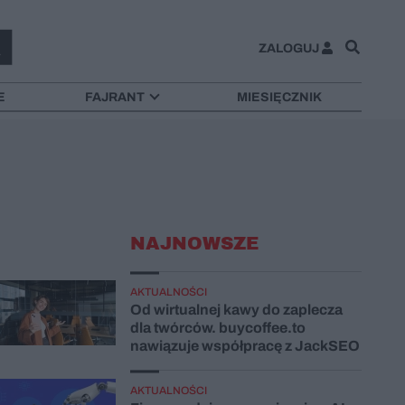
ZALOGUJ
E
FAJRANT
MIESIĘCZNIK
NAJNOWSZE
AKTUALNOŚCI
Od wirtualnej kawy do zaplecza
dla twórców. buycoffee.to
nawiązuje współpracę z JackSEO
AKTUALNOŚCI