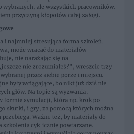
ko wybranych, ale wszystkich pracowników.
em przyczyną kłopotów całej załogi.
ngowe
na i najmniej stresująca forma szkoleń.
 dwa, może wracać do materiałów
buje, nie narażając się na
 „jeszcze nie zrozumiałeś?”, wreszcie trzy
wybranej przez siebie porze i miejscu.
ne były wciągające, bo nikt już dziś nie
ych głów. Na topie są wyzwania,
w formie symulacji, która np. krok po
ego skutki, i gry, za pomocą których można
 przebiega. Ważne też, by materiały do
a szkolenia cyklicznie powtarzane.
ykle kreatywni i wymyślają coraz nowsze,