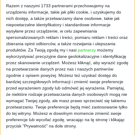
rozwiązywania problemów, programy
Razem z naszymi 1733 partnerami przechowujemy na
mentoringowe, w ramach których mniej
urządzeniu informacje, takie jak pliki cookie, i uzyskujemy do
doświadczeni pracownicy trafiają pod skrzydła
nich dostęp, a także przetwarzamy dane osobowe, takie jak
starych wyg, regularne zebrania, na których
niepowtarzalne identyfikatory i standardowe informacje
mogą przedstawić swoje pomysły,
wysyłane przez urządzenie, w celu zapewniania
spersonalizowanych reklam i treści, pomiaru reklam i treści oraz
wewnętrzne szkolenia i staże w innych
zbierania opinii odbiorców, a także rozwijania i ulepszania
działach pozwalające zdobyć nowe
produktów.
Za Twoją zgodą my i nasi
partnerzy
możemy
umiejętności to rozwiązania, z których warto
wykorzystywać precyzyjne dane geolokalizacyjne i identyfikację
skorzystać. Nie wolno też zapomnieć o
przez skanowanie urządzeń. Możesz kliknąć, aby wyrazić zgodę
nagradzaniu tych, którzy najchętniej dzielą
na przetwarzanie danych przez nas i naszych partnerów
się wiedzą. Pracownik ma wtedy poczucie, że
zgodnie z opisem powyżej. Możesz też uzyskać dostęp do
jego wysiłki zostały zauważone i docenione.
bardziej szczegółowych informacji i zmienić swoje preferencje
przed wyrażeniem zgody lub odmówić jej wyrażenia.
Pamiętaj,
że niektóre rodzaje przetwarzania danych osobowych mogą nie
Udział w branżowych
wymagać Twojej zgody, ale masz prawo sprzeciwić się takiemu
przetwarzaniu. Twoje preferencje będą mieć zastosowanie tylko
konferencjach
do tej witryny. Możesz w dowolnym momencie zmienić swoje
preferencje lub wycofać zgodę, wracając na tę stronę i klikając
To ciągle jeszcze niedoceniany sposób na
przycisk "Prywatność" na dole strony.
zdobywanie i dzielenie się wiedzą. Ba, wielu