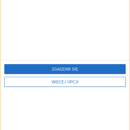
REKLAMA
ZGADZAM SIĘ
WIĘCEJ OPCJI
ZOBACZ RÓWNIEŻ