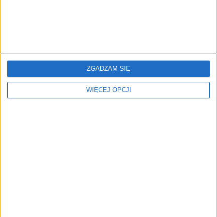
Grzegorz Kubera
05.05.2023
ZGADZAM SIĘ
WIĘCEJ OPCJI
AKTUALNOŚCI
Bitcoin przekracza 30 000 dolarów
po raz pierwszy od czerwca