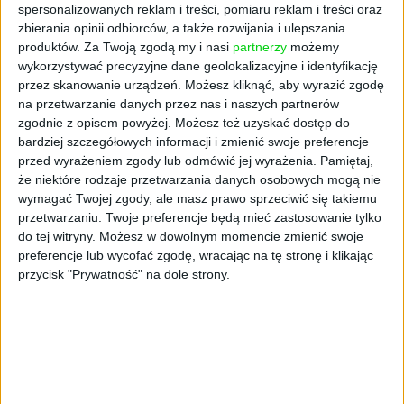
spersonalizowanych reklam i treści, pomiaru reklam i treści oraz
zbierania opinii odbiorców, a także rozwijania i ulepszania
produktów.
Za Twoją zgodą my i nasi
partnerzy
możemy
wykorzystywać precyzyjne dane geolokalizacyjne i identyfikację
przez skanowanie urządzeń. Możesz kliknąć, aby wyrazić zgodę
na przetwarzanie danych przez nas i naszych partnerów
AKTUALNOŚCI
zgodnie z opisem powyżej. Możesz też uzyskać dostęp do
bardziej szczegółowych informacji i zmienić swoje preferencje
Król kryptowalut żywi się chlebem,
przed wyrażeniem zgody lub odmówić jej wyrażenia.
Pamiętaj,
bo w więzieniu nie ma diety
że niektóre rodzaje przetwarzania danych osobowych mogą nie
wegańskiej
wymagać Twojej zgody, ale masz prawo sprzeciwić się takiemu
przetwarzaniu. Twoje preferencje będą mieć zastosowanie tylko
Igor Blukowski (oprac.)
23.08.2023
do tej witryny. Możesz w dowolnym momencie zmienić swoje
preferencje lub wycofać zgodę, wracając na tę stronę i klikając
przycisk "Prywatność" na dole strony.