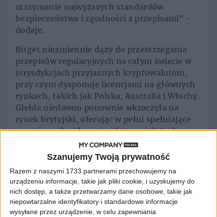
utrzymanie najwyższych standardów
bezpieczeństwa i zgodności z przepisami” -
dodaje.
Bitget niezmiennie dąży do przestrzegania
przepisów regulacyjnych na całym świecie w
jurysdykcjach przyjaznych kryptowalutom,
przy czym dysponuje licencjami na głównych
rynkach, takich jak Polska, Australia i Włochy.
Giełda niedawno ponownie wkroczyła na
rynek brytyjski, oferując w pełni spełniające
przepisy usługi kryptowalutowe i dąży do
uzyskania pozwoleń regulacyjnych w ponad 15
jurysdykcjach na całym świecie. Dotyczy to
Szanujemy Twoją prywatność
również Litwy, gdzie Bitget prowadzi
Razem z naszymi 1733 partnerami przechowujemy na
procedurę rejestracji w sektorze kryptowalut,
urządzeniu informacje, takie jak pliki cookie, i uzyskujemy do
podkreślając swoje zaangażowanie w
nich dostęp, a także przetwarzamy dane osobowe, takie jak
prowadzenie bezpiecznych i transparentnych
niepowtarzalne identyfikatory i standardowe informacje
działań na rynku europejskim.
wysyłane przez urządzenie, w celu zapewniania