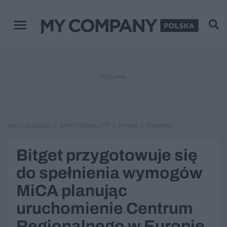
Menu główne
REKLAMA
AKTUALNOŚCI
KRYPTOWALUTY
RYNKI
FINANSE
Bitget przygotowuje się
do spełnienia wymogów
MiCA planując
uruchomienie Centrum
Regionalnego w Europie