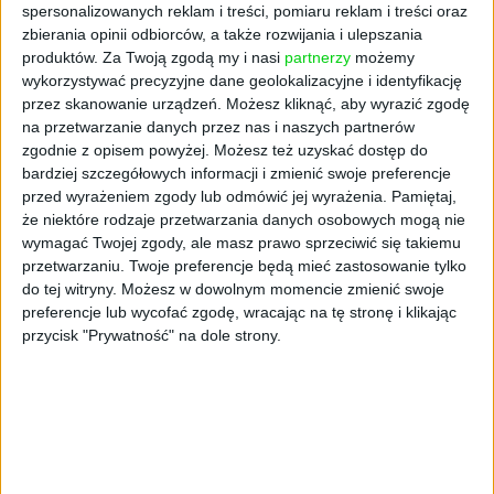
spersonalizowanych reklam i treści, pomiaru reklam i treści oraz
Firma zamierza ściśle współpracować z
zbierania opinii odbiorców, a także rozwijania i ulepszania
europejskimi organami regulacyjnymi, aby
produktów.
Za Twoją zgodą my i nasi
partnerzy
możemy
wykorzystywać precyzyjne dane geolokalizacyjne i identyfikację
mieć pewność, że jej produkty spełniają
przez skanowanie urządzeń. Możesz kliknąć, aby wyrazić zgodę
wszystkie wymogi regulacyjne, jednocześnie
na przetwarzanie danych przez nas i naszych partnerów
stawiając na pierwszym miejscu ochronę
zgodnie z opisem powyżej. Możesz też uzyskać dostęp do
aktywów i danych użytkowników. Wraz z
bardziej szczegółowych informacji i zmienić swoje preferencje
wejściem w życie przepisów MiCA, proaktywne
przed wyrażeniem zgody lub odmówić jej wyrażenia.
Pamiętaj,
działania Bitget sprawiają że staje się on
że niektóre rodzaje przetwarzania danych osobowych mogą nie
najszybciej rozwijającą się giełdą zgodną z
wymagać Twojej zgody, ale masz prawo sprzeciwić się takiemu
przetwarzaniu. Twoje preferencje będą mieć zastosowanie tylko
tymi przepisami.
do tej witryny. Możesz w dowolnym momencie zmienić swoje
preferencje lub wycofać zgodę, wracając na tę stronę i klikając
Informacje o Bitget
przycisk "Prywatność" na dole strony.
Założona w 2018 r. platforma Bitget jest
wiodącą na świecie giełdą kryptowalutową i
firmą Web3. Obsługując ponad 45 milionów
użytkowników z ponad 150 krajów i regionów,
giełda Bitget jest zaangażowana w pomaganie