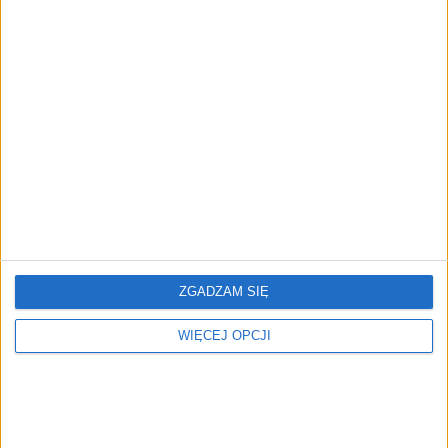
upadają giełdy
ludzie, „gorący portfel”
kryptowalut
niemal pusty, a do gry
wchodzi prokuratura
W co inwestować w 2026
Od memecoina do
roku
stablecoina - jak zmienia
się portfel polskiego
inwestora
ZGADZAM SIĘ
WIĘCEJ OPCJI
Karol Nawrocki zawetował
Polska firma szykuje