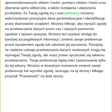
spersonalizowanych reklam i treści, pomiaru reklam i treści oraz
zbierania opinii odbiorców, a także rozwijania i ulepszania
produktów.
Za Twoją zgodą my i nasi
partnerzy
możemy
wykorzystywać precyzyjne dane geolokalizacyjne i identyfikację
przez skanowanie urządzeń. Możesz kliknąć, aby wyrazić zgodę
na przetwarzanie danych przez nas i naszych partnerów
zgodnie z opisem powyżej. Możesz też uzyskać dostęp do
bardziej szczegółowych informacji i zmienić swoje preferencje
przed wyrażeniem zgody lub odmówić jej wyrażenia.
Pamiętaj,
że niektóre rodzaje przetwarzania danych osobowych mogą nie
wymagać Twojej zgody, ale masz prawo sprzeciwić się takiemu
przetwarzaniu. Twoje preferencje będą mieć zastosowanie tylko
do tej witryny. Możesz w dowolnym momencie zmienić swoje
preferencje lub wycofać zgodę, wracając na tę stronę i klikając
przycisk "Prywatność" na dole strony.
AKTUALNOŚCI
Olimpijski zegarek biały jak śnieg.
OMEGA prezentuje nowy Seamaster
Diver 300 Milano Cortina 2026
Informacja prasowa
23.01.2026