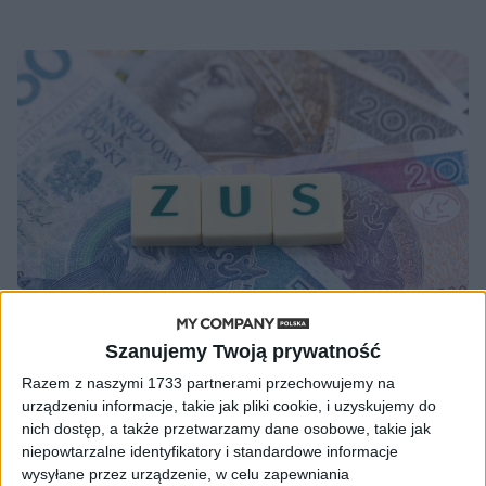
Szanujemy Twoją prywatność
AKTUALNOŚCI
Razem z naszymi 1733 partnerami przechowujemy na
Ważna informacja dla ryczałtowców.
urządzeniu informacje, takie jak pliki cookie, i uzyskujemy do
Składka zdrowotna znowu w górę
nich dostęp, a także przetwarzamy dane osobowe, takie jak
niepowtarzalne identyfikatory i standardowe informacje
Magdalena Madoń
25.01.2026
wysyłane przez urządzenie, w celu zapewniania