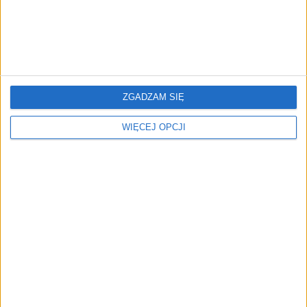
AKTUALNOŚCI
ZGADZAM SIĘ
InPost Easy. InPost uprości
WIĘCEJ OPCJI
nadawanie paczek
międzynarodowych
Magdalena Madoń
19.01.2026
Action ma już 450
sklepów w Polsce. Sieć
planuje otwarcie