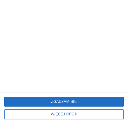
Turyści i mieszkańcy w
Inflacja hamuje, rachunki
szoku. Tak rosną ceny po
nie. Te ceny wciąż dobijają
wprowadzeniu euro
Polaków
Wprowadźmy podatek od
Tak rosły ceny w
manny z nieba. Wywiad z
październiku. GUS podał
dr. Michałem Możdżeniem
nowe dane
ZGADZAM SIĘ
WIĘCEJ OPCJI