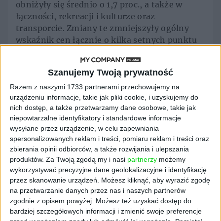
obniżyły się średnio o 1,7 proc., a także w
łączności, rekreacji i kulturze oraz
transporcie. Zmiany te zmniejszyły ogólny
wskaźnik cen łącznie o kilka setnych punktu
procentowego.
Szanujemy Twoją prywatność
W porównaniu z grudniem poprzedniego roku
na wzrost inflacji największy wpływ miały
Razem z naszymi 1733 partnerami przechowujemy na
urządzeniu informacje, takie jak pliki cookie, i uzyskujemy do
wyższe ceny związane z użytkowaniem
nich dostęp, a także przetwarzamy dane osobowe, takie jak
mieszkań (o 3,0 proc.), żywnością (o 2,0
niepowtarzalne identyfikatory i standardowe informacje
proc.), alkoholem i wyrobami tytoniowymi (o
wysyłane przez urządzenie, w celu zapewniania
7,9 proc.) usług gastronomicznych i hoteli (o
spersonalizowanych reklam i treści, pomiaru reklam i treści oraz
5,2 proc.) oraz ochroną zdrowia (o 4,7 proc.).
zbierania opinii odbiorców, a także rozwijania i ulepszania
Wzrosty w tych obszarach przełożyły się
produktów.
Za Twoją zgodą my i nasi
partnerzy
możemy
łącznie na podwyższenie wskaźnika inflacji,
wykorzystywać precyzyjne dane geolokalizacyjne i identyfikację
przez skanowanie urządzeń. Możesz kliknąć, aby wyrazić zgodę
przy czym najsilniejszy wpływ miały koszty
na przetwarzanie danych przez nas i naszych partnerów
mieszkania i ceny żywności.
zgodnie z opisem powyżej. Możesz też uzyskać dostęp do
bardziej szczegółowych informacji i zmienić swoje preferencje
Komentarze ekonomistów