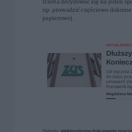
trzeba decydować się na jeden s
np. prowadzić częściowo dokumen
papierowej.
AKTUALNOŚCI
Dłuższy
Koniecz
Od stycznia 
do stażu pra
umowach zlec
Pracownik bę
Magdalena M
Tematy:
elektroniczne dokumenty
praco