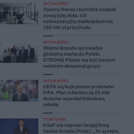
AKTUALNOŚCI
Twórcy Renee i born2be znaleźli
nową żyłę złota. Ich
motoryzacyjny marketplace ma
160 mln zł przychodu
AKTUALNOŚCI
Xtreme Brands sprowadza
globalną markę do Polski.
STRONG Pilates ma być nowym
motorem ekspansji grupy
AKTUALNOŚCI
UEFA szykuje pozew przeciwko
FIFA. Plan Infantino za 20 mld
dolarów wywołał futbolową
rebelię
TYLKO U NAS
KSeF nie naprawi twojej firmy.
Vaidas Knieža (Fitek): „To system,