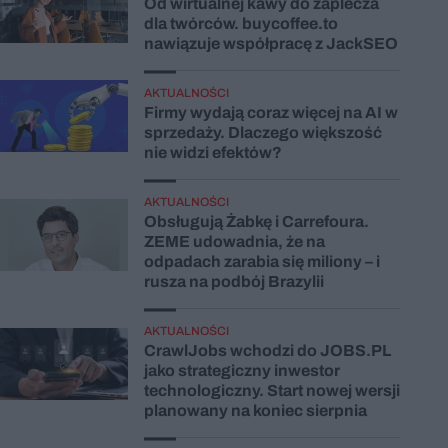
Od wirtualnej kawy do zaplecza
dla twórców. buycoffee.to
nawiązuje współpracę z JackSEO
AKTUALNOŚCI
Firmy wydają coraz więcej na AI w
sprzedaży. Dlaczego większość
nie widzi efektów?
AKTUALNOŚCI
Obsługują Żabkę i Carrefoura.
ZEME udowadnia, że na
odpadach zarabia się miliony – i
rusza na podbój Brazylii
AKTUALNOŚCI
CrawlJobs wchodzi do JOBS.PL
jako strategiczny inwestor
technologiczny. Start nowej wersji
planowany na koniec sierpnia