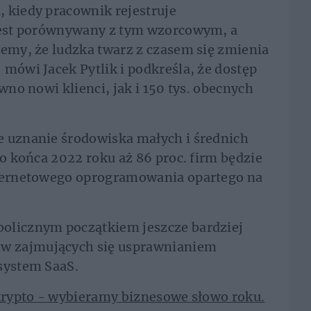
 kiedy pracownik rejestruje
 jest porównywany z tym wzorcowym, a
iemy, że ludzka twarz z czasem się zmienia
mówi Jacek Pytlik i podkreśla, że dostęp
wno nowi klienci, jak i 150 tys. obecnych
e uznanie środowiska małych i średnich
do końca 2022 roku aż 86 proc. firm będzie
nternetowego oprogramowania opartego na
olicznym początkiem jeszcze bardziej
w zajmujących się usprawnianiem
 system SaaS.
krypto - wybieramy biznesowe słowo roku.