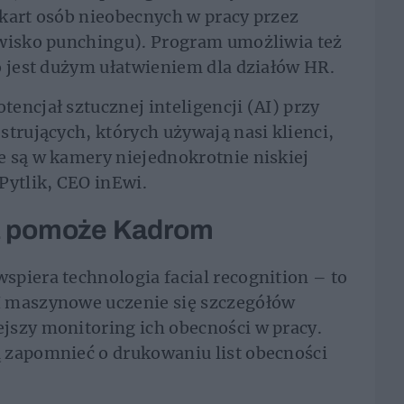
kart osób nieobecnych w pracy przez
awisko punchingu). Program umożliwia też
o jest dużym ułatwieniem dla działów HR.
encjał sztucznej inteligencji (AI) przy
strujących, których używają nasi klienci,
e są w kamery niejednokrotnie niskiej
Pytlik, CEO inEwi.
ja pomoże Kadrom
piera technologia facial recognition – to
I maszynowe uczenie się szczegółów
jszy monitoring ich obecności w pracy.
 zapomnieć o drukowaniu list obecności