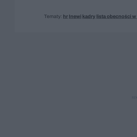
Tematy:
hr
Inewi
kadry
lista obecności w
RE