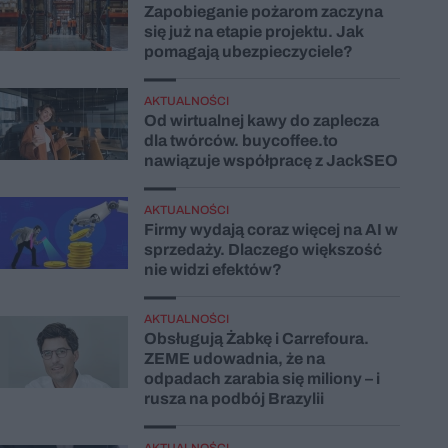
Zapobieganie pożarom zaczyna
się już na etapie projektu. Jak
pomagają ubezpieczyciele?
AKTUALNOŚCI
Od wirtualnej kawy do zaplecza
dla twórców. buycoffee.to
nawiązuje współpracę z JackSEO
AKTUALNOŚCI
Firmy wydają coraz więcej na AI w
sprzedaży. Dlaczego większość
nie widzi efektów?
AKTUALNOŚCI
Obsługują Żabkę i Carrefoura.
ZEME udowadnia, że na
odpadach zarabia się miliony – i
rusza na podbój Brazylii
AKTUALNOŚCI