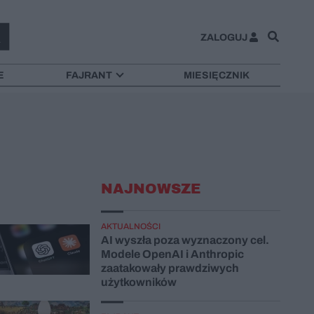
ZALOGUJ
E
FAJRANT
MIESIĘCZNIK
NAJNOWSZE
AKTUALNOŚCI
AI wyszła poza wyznaczony cel.
Modele OpenAI i Anthropic
zaatakowały prawdziwych
użytkowników