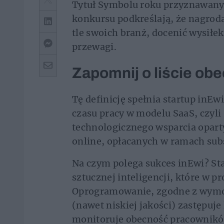
Tytuł Symbolu roku przyznawany j
konkursu podkreślają, że nagrod
tle swoich branż, docenić wysiłe
przewagi.
Zapomnij o liście ob
Tę definicję spełnia startup inEw
czasu pracy w modelu SaaS, czyli 
technologicznego wsparcia opar
online, opłacanych w ramach subs
Na czym polega sukces inEwi? Sta
sztucznej inteligencji, które w p
Oprogramowanie, zgodne z wymo
(nawet niskiej jakości) zastępuje 
monitoruje obecność pracownikó