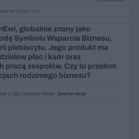
Fot. shutterstock.
zacja: 08.12.2022 15:12
nEwi, globalnie znany jako
rodę Symbolu Wsparcia Biznesu,
rii plebiscytu. Jego produkt ma
działów płac i kadr oraz
 pracą zespołów. Czy to przełom
ncjach rodzimego biznesu?
ułów z „My Company Polska”
Zamów teraz
!