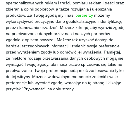
spersonalizowanych reklam i treści, pomiaru reklam i treści oraz
zbierania opinii odbiorców, a także rozwijania i ulepszania
produktów.
Za Twoją zgodą my i nasi
partnerzy
możemy
wykorzystywać precyzyjne dane geolokalizacyjne i identyfikację
AKTUALNOŚCI
przez skanowanie urządzeń. Możesz kliknąć, aby wyrazić zgodę
Pociąg się spóźnił? Możesz ubiegać
na przetwarzanie danych przez nas i naszych partnerów
się o rekompensatę
zgodnie z opisem powyżej. Możesz też uzyskać dostęp do
bardziej szczegółowych informacji i zmienić swoje preferencje
Magdalena Madoń
07.01.2026
przed wyrażeniem zgody lub odmówić jej wyrażenia.
Pamiętaj,
że niektóre rodzaje przetwarzania danych osobowych mogą nie
wymagać Twojej zgody, ale masz prawo sprzeciwić się takiemu
przetwarzaniu. Twoje preferencje będą mieć zastosowanie tylko
do tej witryny. Możesz w dowolnym momencie zmienić swoje
preferencje lub wycofać zgodę, wracając na tę stronę i klikając
przycisk "Prywatność" na dole strony.