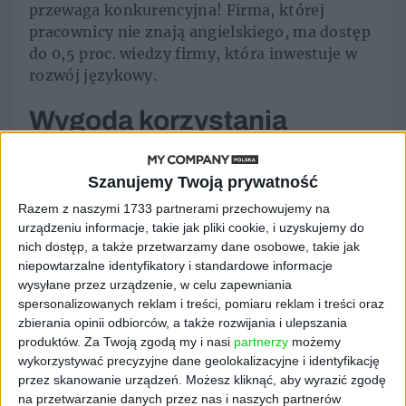
przewaga konkurencyjna! Firma, której
pracownicy nie znają angielskiego, ma dostęp
do 0,5 proc. wiedzy firmy, która inwestuje w
rozwój językowy.
Wygoda korzystania
Są jednak firmy, które doskonale zdają sobie z
Szanujemy Twoją prywatność
tego sprawę. – Choć wydaje się, że angielski
Razem z naszymi 1733 partnerami przechowujemy na
znają wszyscy, to każdy z nas zna go na
urządzeniu informacje, takie jak pliki cookie, i uzyskujemy do
różnym poziomie, a coraz mocniej przydaje
nich dostęp, a także przetwarzamy dane osobowe, takie jak
się w naszej branży choćby do śledzenia
niepowtarzalne identyfikatory i standardowe informacje
najnowszych doniesień np. ze świata nauki
wysyłane przez urządzenie, w celu zapewniania
czy tropienia fake newsów – przekonuje Anna
spersonalizowanych reklam i treści, pomiaru reklam i treści oraz
Kostrzewa, manager ds. rozwoju pracowników
zbierania opinii odbiorców, a także rozwijania i ulepszania
w Wirtualna Polska Media, w firmie, która w
produktów.
Za Twoją zgodą my i nasi
partnerzy
możemy
wykorzystywać precyzyjne dane geolokalizacyjne i identyfikację
ofercie eTutor gwarantuje naukę angielskiego
przez skanowanie urządzeń. Możesz kliknąć, aby wyrazić zgodę
i niemieckiego. Języki to benefit nie tylko dla
na przetwarzanie danych przez nas i naszych partnerów