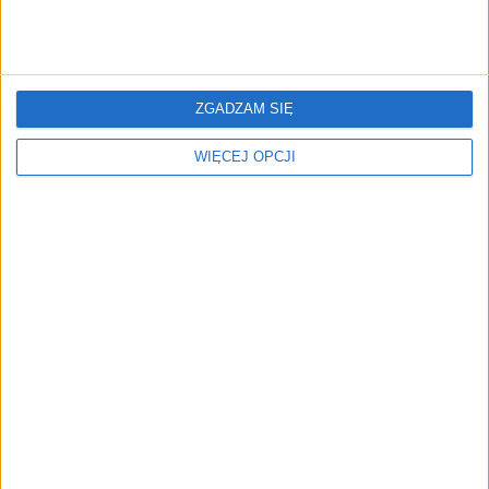
ZGADZAM SIĘ
Relacje w pracy:
Japonia na weekend – trzy
niewyspany szef to zły
słowa, które zmienią twoją
WIĘCEJ OPCJI
szef
firmę
Pułapka „złotych kajdan”.
Dziś Światowy Dzień
Dlaczego polscy
Scrabble. Te 3 słowa z
pracownicy odchodzą
obszaru HR pomogą ci
mimo podwyżek?
wygrać