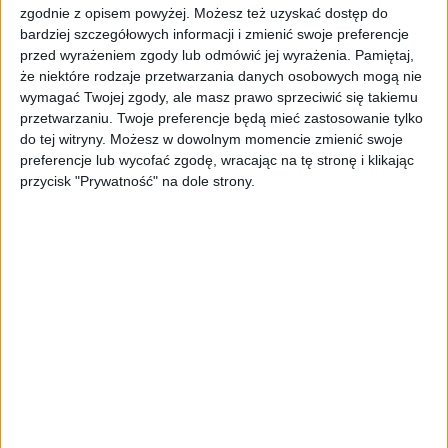
pracowników biurowych, ale także
zgodnie z opisem powyżej. Możesz też uzyskać dostęp do
magazynowych czy produkcyjnych. Dzięki
bardziej szczegółowych informacji i zmienić swoje preferencje
rozwiązaniom technologicznym
przed wyrażeniem zgody lub odmówić jej wyrażenia.
Pamiętaj,
zapewniającym dostępność do platform
że niektóre rodzaje przetwarzania danych osobowych mogą nie
edukacyjnych z poziomu własnego telefonu
wymagać Twojej zgody, ale masz prawo sprzeciwić się takiemu
przetwarzaniu. Twoje preferencje będą mieć zastosowanie tylko
czy tabletu, szansę na rozwój mogą mieć
do tej witryny. Możesz w dowolnym momencie zmienić swoje
wszyscy.
preferencje lub wycofać zgodę, wracając na tę stronę i klikając
przycisk "Prywatność" na dole strony.
A to przekłada się na realne zyski. –
Dopasowana kompetencyjnie oferta szkoleń
językowych pomaga budować wizerunek
atrakcyjnego pracodawcy, który dba o rozwój
językowy pracowników i ich bliskich, co
pozwala także gruntować rolę firmy jako
podmiotu realizującego działania w zakresie
wspierania społeczności lokalnych i
wyrównywania szans na lokalnym rynku pracy
– tłumaczy Andrzej Sączek, Dyrektor
Departamentu Wsparcia HR Polskiej Grupy