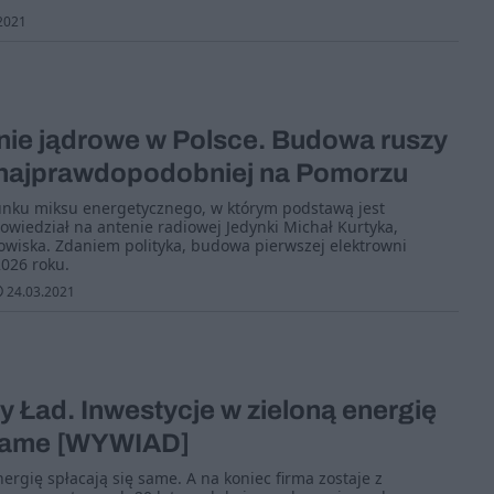
2021
nie jądrowe w Polsce. Budowa ruszy
 najprawdopodobniej na Pomorzu
unku miksu energetycznego, w którym podstawą jest
owiedział na antenie radiowej Jedynki Michał Kurtyka,
dowiska. Zdaniem polityka, budowa pierwszej elektrowni
026 roku.
24.03.2021
y Ład. Inwestycje w zieloną energię
 same [WYWIAD]
ergię spłacają się same. A na koniec firma zostaje z