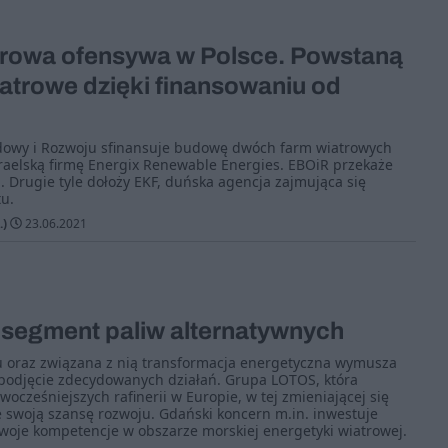
atrowa ofensywa w Polsce. Powstaną
atrowe dzięki finansowaniu od
owy i Rozwoju sfinansuje budowę dwóch farm wiatrowych
raelską firmę Energix Renewable Energies. EBOiR przekaże
h. Drugie tyle dołoży EKF, duńska agencja zajmująca się
u.
.)
23.06.2021
 segment paliw alternatywnych
du oraz związana z nią transformacja energetyczna wymusza
 podjęcie zdecydowanych działań. Grupa LOTOS, która
ocześniejszych rafinerii w Europie, w tej zmieniającej się
e swoją szansę rozwoju. Gdański koncern m.in. inwestuje
woje kompetencje w obszarze morskiej energetyki wiatrowej.