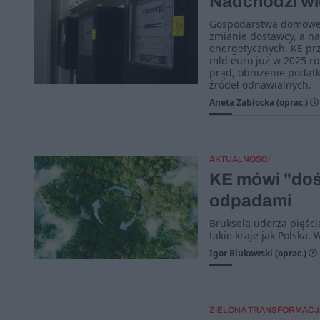
Nadchodzi wie
Gospodarstwa domowe m
zmianie dostawcy, a n
energetycznych. KE prz
mld euro już w 2025 r
prąd, obniżenie podat
źródeł odnawialnych.
Aneta Zabłocka (oprac.)
AKTUALNOŚCI
KE mówi "doś
odpadami
Bruksela uderza pięśc
takie kraje jak Polska
Igor Blukowski (oprac.)
ZIELONA TRANSFORMACJ