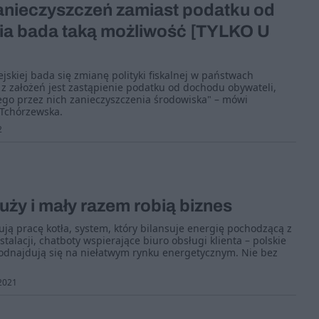
anieczyszczeń zamiast podatku od
a bada taką możliwość [TYLKO U
jskiej bada się zmianę polityki fiskalnej w państwach
z założeń jest zastąpienie podatku od dochodu obywateli,
go przez nich zanieczyszczenia środowiska" – mówi
 Tchórzewska.
2
uży i mały razem robią biznes
ują pracę kotła, system, który bilansuje energię pochodzącą z
talacji, chatboty wspierające biuro obsługi klienta – polskie
 odnajdują się na niełatwym rynku energetycznym. Nie bez
2021