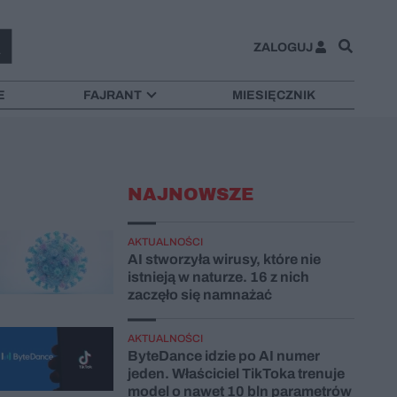
ZALOGUJ
E
FAJRANT
MIESIĘCZNIK
NAJNOWSZE
AKTUALNOŚCI
AI stworzyła wirusy, które nie
istnieją w naturze. 16 z nich
zaczęło się namnażać
AKTUALNOŚCI
ByteDance idzie po AI numer
jeden. Właściciel TikToka trenuje
model o nawet 10 bln parametrów