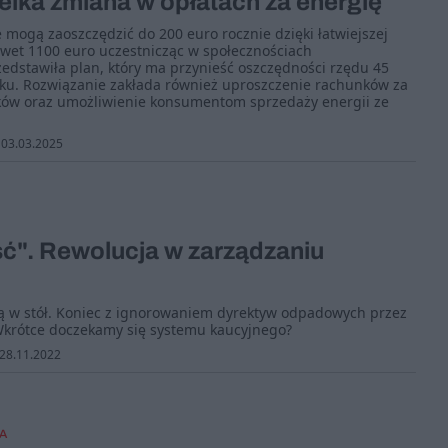
lka zmiana w opłatach za energię
ogą zaoszczędzić do 200 euro rocznie dzięki łatwiejszej
awet 1100 euro uczestnicząc w społecznościach
edstawiła plan, który ma przynieść oszczędności rzędu 45
oku. Rozwiązanie zakłada również uproszczenie rachunków za
ków oraz umożliwienie konsumentom sprzedaży energii ze
03.03.2025
ć". Rewolucja w zarządzaniu
ią w stół. Koniec z ignorowaniem dyrektyw odpadowych przez
. Wkrótce doczekamy się systemu kaucyjnego?
28.11.2022
A