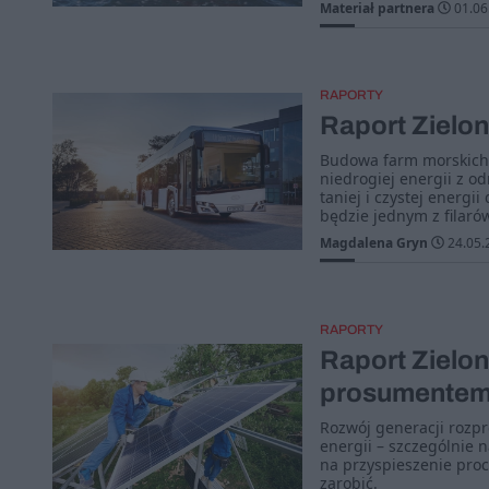
Materiał partnera
01.06
RAPORTY
Raport Zielo
Budowa farm morskich 
niedrogiej energii z o
taniej i czystej energi
będzie jednym z filaró
Magdalena Gryn
24.05.
RAPORTY
Raport Zielon
prosumente
Rozwój generacji rozpr
energii – szczególnie 
na przyspieszenie proc
zarobić.