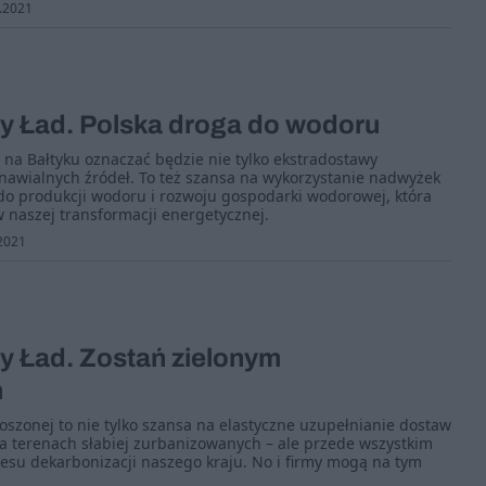
.2021
ny Ład. Polska droga do wodoru
na Bałtyku oznaczać będzie nie tylko ekstradostawy
dnawialnych źródeł. To też szansa na wykorzystanie nadwyżek
i do produkcji wodoru i rozwoju gospodarki wodorowej, która
w naszej transformacji energetycznej.
2021
y Ład. Zostań zielonym
m
oszonej to nie tylko szansa na elastyczne uzupełnianie dostaw
na terenach słabiej zurbanizowanych – ale przede wszystkim
esu dekarbonizacji naszego kraju. No i firmy mogą na tym