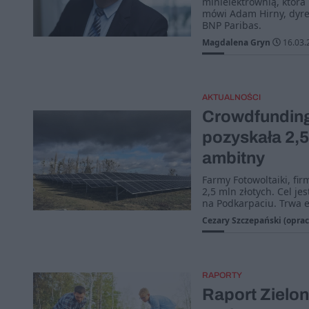
minielektrownią, która
mówi Adam Hirny, dyr
BNP Paribas.
Magdalena Gryn
16.03.
AKTUALNOŚCI
Crowdfunding
pozyskała 2,5 
ambitny
Farmy Fotowoltaiki, fi
2,5 mln złotych. Cel je
na Podkarpaciu. Trwa e
Cezary Szczepański (oprac
RAPORTY
Raport Zielo