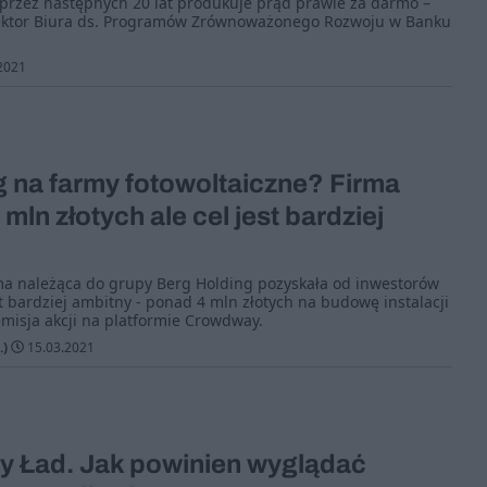
 przez następnych 20 lat produkuje prąd prawie za darmo –
ektor Biura ds. Programów Zrównoważonego Rozwoju w Banku
2021
 na farmy fotowoltaiczne? Firma
mln złotych ale cel jest bardziej
rma należąca do grupy Berg Holding pozyskała od inwestorów
st bardziej ambitny - ponad 4 mln złotych na budowę instalacji
misja akcji na platformie Crowdway.
.)
15.03.2021
ny Ład. Jak powinien wyglądać