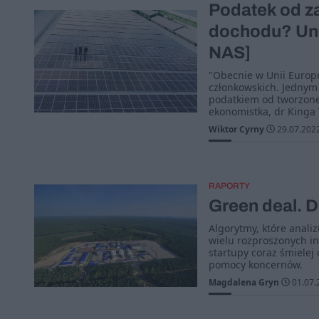
Podatek od z
dochodu? Uni
NAS]
"Obecnie w Unii Europe
członkowskich. Jednym 
podatkiem od tworzone
ekonomistka, dr Kinga
Wiktor Cyrny
29.07.202
RAPORTY
Green deal. D
Algorytmy, które analiz
wielu rozproszonych ins
startupy coraz śmielej
pomocy koncernów.
Magdalena Gryn
01.07.