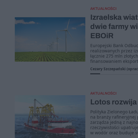
AKTUALNOŚCI
Izraelska wi
dwie farmy wi
EBOiR
Europejski Bank Odbud
realizowanych przez iz
łącznie 275 mln złotyc
finansowaniem eksport
Cezary Szczepański (oprac
AKTUALNOŚCI
Lotos rozwija
Polityka Zielonego Ła
na branży rafineryjnej
zarządza jedną z najnow
rzeczywistości upatruj
w wodór oraz buduje s