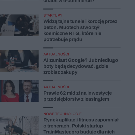
chaos w e-commerce?
STARTUPY
Widzą tajne tunele i korozję przez
beton. Muotech stworzył
kosmiczne RTG, które nie
potrzebuje prądu
AKTUALNOŚCI
AI zamiast Google? Już niedługo
boty będą decydować, gdzie
zrobisz zakupy
AKTUALNOŚCI
Prawie 62 mld zł na inwestycje
przedsiębiorstw z leasingiem
NOWE TECHNOLOGIE
Rynek aplikacji fitness zapomniał
o trenerach. Polski startup
TrainMaster.pro buduje dla nich