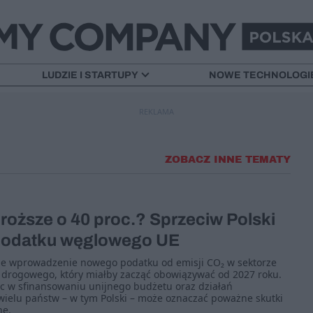
LUDZIE I STARTUPY
NOWE TECHNOLOGI
REKLAMA
ZOBACZ INNE TEMATY
oższe o 40 proc.? Sprzeciw Polski
podatku węglowego UE
je wprowadzenie nowego podatku od emisji CO₂ w sektorze
 drogowego, który miałby zacząć obowiązywać od 2027 roku.
w sfinansowaniu unijnego budżetu oraz działań
 wielu państw – w tym Polski – może oznaczać poważne skutki
ne.