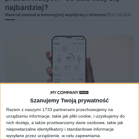
najbardziej?
Materiał powstał w komercyjnej współpracy z klientem
27.04.2026
Szanujemy Twoją prywatność
Razem z naszymi 1733 partnerami przechowujemy na
urządzeniu informacje, takie jak pliki cookie, i uzyskujemy do
nich dostęp, a także przetwarzamy dane osobowe, takie jak
AKTUALNOŚCI
niepowtarzalne identyfikatory i standardowe informacje
Zamień dietę na zdrowe nawyki
wysyłane przez urządzenie, w celu zapewniania