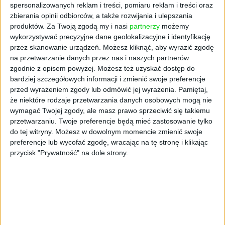
Materiał powstał w komercyjnej współpracy z partnerem
spersonalizowanych reklam i treści, pomiaru reklam i treści oraz
20.04.2026
zbierania opinii odbiorców, a także rozwijania i ulepszania
produktów.
Za Twoją zgodą my i nasi
partnerzy
możemy
wykorzystywać precyzyjne dane geolokalizacyjne i identyfikację
przez skanowanie urządzeń. Możesz kliknąć, aby wyrazić zgodę
na przetwarzanie danych przez nas i naszych partnerów
zgodnie z opisem powyżej. Możesz też uzyskać dostęp do
bardziej szczegółowych informacji i zmienić swoje preferencje
przed wyrażeniem zgody lub odmówić jej wyrażenia.
Pamiętaj,
że niektóre rodzaje przetwarzania danych osobowych mogą nie
wymagać Twojej zgody, ale masz prawo sprzeciwić się takiemu
przetwarzaniu. Twoje preferencje będą mieć zastosowanie tylko
do tej witryny. Możesz w dowolnym momencie zmienić swoje
preferencje lub wycofać zgodę, wracając na tę stronę i klikając
przycisk "Prywatność" na dole strony.
AKTUALNOŚCI
Ubezpieczenia grupowe jako
benefit. Kiedy naprawdę działają?