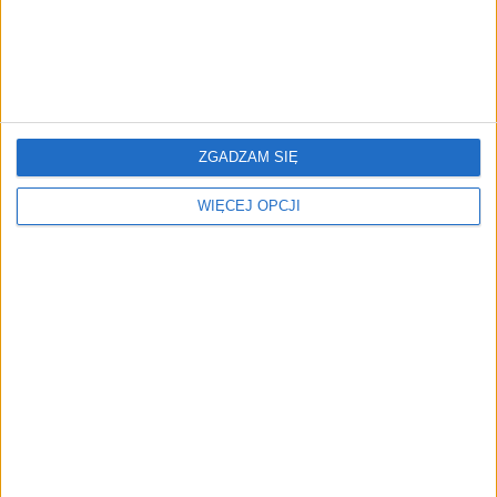
Polski kardiolog podbił światowy
konkurs AI. Zbudował system
medyczny w zaledwie 7 dni
Katarzyna Krogulec
23.02.2026
ZGADZAM SIĘ
WIĘCEJ OPCJI