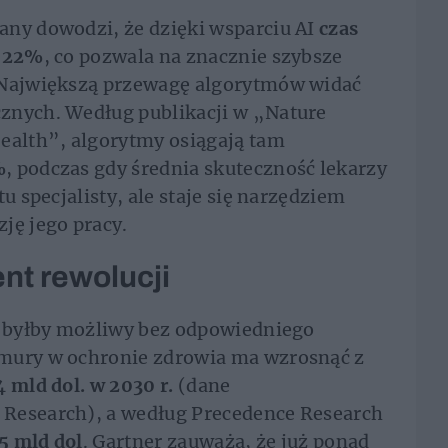
any dowodzi, że dzięki wsparciu AI
czas
0-22%
, co pozwala na znacznie szybsze
 Największą przewagę algorytmów widać
znych. Według publikacji w „Nature
ealth”, algorytmy osiągają tam
%
, podczas gdy średnia skuteczność lekarzy
u specjalisty, ale staje się narzędziem
ję jego pracy.
nt rewolucji
ie byłby możliwy bez odpowiedniego
hmury w ochronie zdrowia ma wzrosnąć z
 mld dol. w 2030 r.
(dane
 Research), a według Precedence Research
5 mld dol
. Gartner zauważa, że już ponad