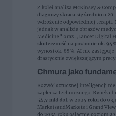
Z kolei analiza McKinsey & Comp
diagnozy skraca się średnio o 2
wdrożenie odpowiedniej terapii.
jednak w analizie obrazów medyc
Medicine” oraz „Lancet Digital H
skuteczność na poziomie ok. 94
wynosi ok. 88%. AI nie zastępuje t
drastycznie zwiększającym precyz
Chmura jako fundame
Rozwój sztucznej inteligencji n
zaplecza technicznego. Rynek c
54,7 mld dol. w 2025 roku do 93,4
MarketsandMarkets i Grand View
do 2034 roku osiągnie poziom
27