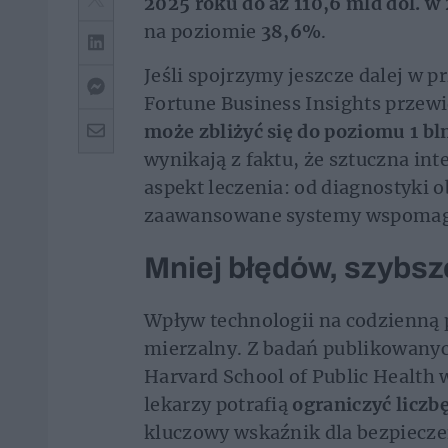
2025 roku do aż 110,6 mld dol. w
na poziomie
38,6%
.
Jeśli spojrzymy jeszcze dalej w pr
Fortune Business Insights przewi
może zbliżyć się do poziomu 1 bl
wynikają z faktu, że sztuczna in
aspekt leczenia: od diagnostyki 
zaawansowane systemy wspomagan
Mniej błędów, szybsz
Wpływ technologii na codzienną p
mierzalny. Z badań publikowanyc
Harvard School of Public Health 
lekarzy potrafią
ograniczyć licz
kluczowy wskaźnik dla bezpiecz