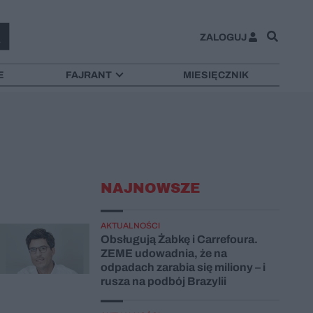
ZALOGUJ
E
FAJRANT
MIESIĘCZNIK
NAJNOWSZE
AKTUALNOŚCI
Obsługują Żabkę i Carrefoura.
ZEME udowadnia, że na
odpadach zarabia się miliony – i
rusza na podbój Brazylii