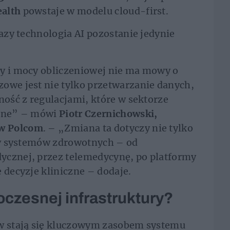
ealth
powstaje w modelu cloud-first.
bazy technologia AI pozostanie jedynie
ry i mocy obliczeniowej nie ma mowy o
owe jest nie tylko przetwarzanie danych,
ność z regulacjami, które w sektorze
yjne” – mówi
Piotr Czernichowski,
w Polcom
. – „Zmiana ta dotyczy nie tylko
ury systemów zdrowotnych – od
ycznej, przez telemedycynę, po platformy
 decyzje kliniczne – dodaje.
oczesnej infrastruktury?
ów stają się kluczowym zasobem systemu