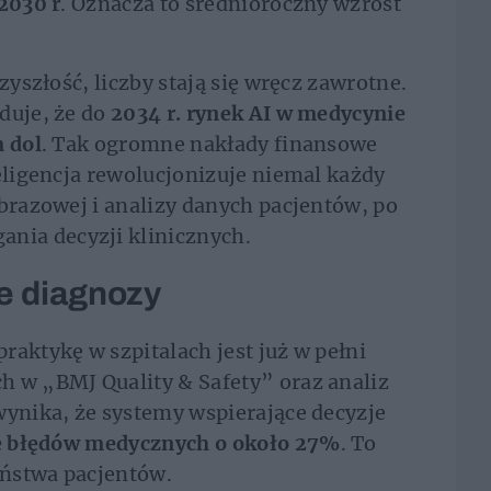
 2030 r
. Oznacza to średnioroczny wzrost
zyszłość, liczby stają się wręcz zawrotne.
duje, że do
2034 r. rynek AI w medycynie
n dol
. Tak ogromne nakłady finansowe
teligencja rewolucjonizuje niemal każdy
obrazowej i analizy danych pacjentów, po
ia decyzji klinicznych.
e diagnozy
raktykę w szpitalach jest już w pełni
h w „BMJ Quality & Safety” oraz analiz
wynika, że systemy wspierające decyzje
bę błędów medycznych o około 27%
. To
eństwa pacjentów.