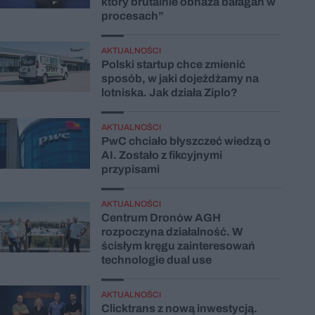
który brutalnie obnaża bałagan w
procesach”
AKTUALNOŚCI
Polski startup chce zmienić
sposób, w jaki dojeżdżamy na
lotniska. Jak działa Ziplo?
AKTUALNOŚCI
PwC chciało błyszczeć wiedzą o
AI. Zostało z fikcyjnymi
przypisami
AKTUALNOŚCI
Centrum Dronów AGH
rozpoczyna działalność. W
ścisłym kręgu zainteresowań
technologie dual use
AKTUALNOŚCI
Clicktrans z nową inwestycją.