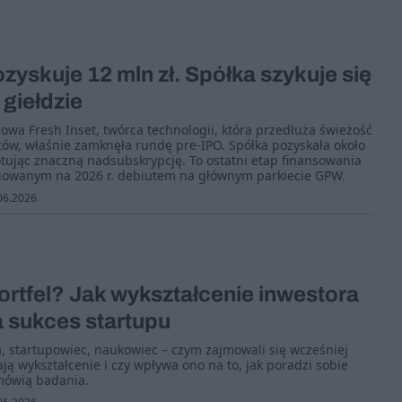
ozyskuje 12 mln zł. Spółka szykuje się
 giełdzie
owa Fresh Inset, twórca technologii, która przedłuża świeżość
ów, właśnie zamknęła rundę pre-IPO. Spółka pozyskała około
tując znaczną nadsubskrypcję. To ostatni etap finansowania
owanym na 2026 r. debiutem na głównym parkiecie GPW.
06.2026
rtfel? Jak wykształcenie inwestora
 sukces startupu
a, startupowiec, naukowiec – czym zajmowali się wcześniej
ją wykształcenie i czy wpływa ono na to, jak poradzi sobie
mówią badania.