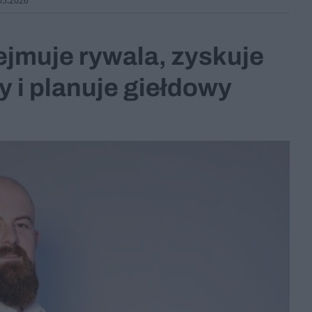
05.2026
jmuje rywala, zyskuje
 i planuje giełdowy