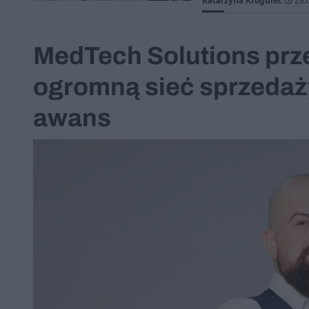
Katarzyna Krogulec
28.
MedTech Solutions prze
ogromną sieć sprzedaży
awans