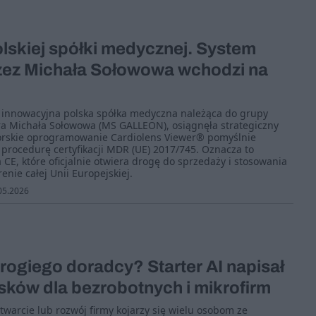
olskiej spółki medycznej. System
zez Michała Sołowowa wchodzi na
 innowacyjna polska spółka medyczna należąca do grupy
ra Michała Sołowowa (MS GALLEON), osiągnęła strategiczny
torskie oprogramowanie Cardiolens Viewer® pomyślnie
 procedurę certyfikacji MDR (UE) 2017/745. Oznacza to
CE, które oficjalnie otwiera drogę do sprzedaży i stosowania
enie całej Unii Europejskiej.
05.2026
rogiego doradcy? Starter AI napisał
osków dla bezrobotnych i mikrofirm
twarcie lub rozwój firmy kojarzy się wielu osobom ze