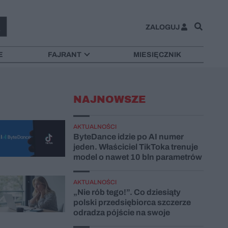
ZALOGUJ
E
FAJRANT
MIESIĘCZNIK
NAJNOWSZE
AKTUALNOŚCI
ByteDance idzie po AI numer
jeden. Właściciel TikToka trenuje
model o nawet 10 bln parametrów
AKTUALNOŚCI
„Nie rób tego!”. Co dziesiąty
polski przedsiębiorca szczerze
odradza pójście na swoje