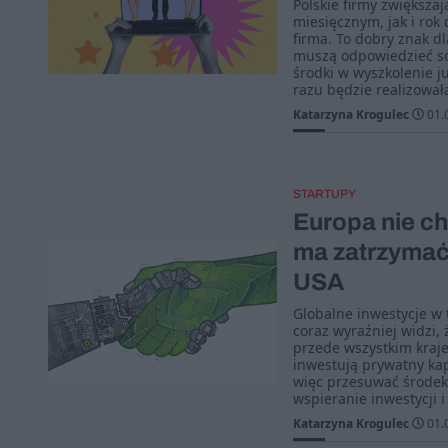
Polskie firmy zwiększa
miesięcznym, jak i rok 
firma. To dobry znak d
muszą odpowiedzieć so
środki w wyszkolenie j
razu będzie realizowa
Katarzyna Krogulec
01.
STARTUPY
Europa nie ch
ma zatrzymać 
USA
Globalne inwestycje w 
coraz wyraźniej widzi, 
przede wszystkim kraje 
inwestują prywatny kap
więc przesuwać środek 
wspieranie inwestycji i
Katarzyna Krogulec
01.