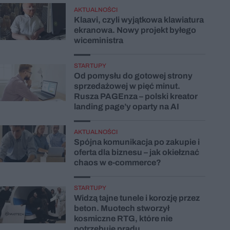
AKTUALNOŚCI
Klaavi, czyli wyjątkowa klawiatura
ekranowa. Nowy projekt byłego
wiceministra
STARTUPY
Od pomysłu do gotowej strony
sprzedażowej w pięć minut.
Rusza PAGEnza – polski kreator
landing page’y oparty na AI
AKTUALNOŚCI
Spójna komunikacja po zakupie i
oferta dla biznesu – jak okiełznać
chaos w e-commerce?
STARTUPY
Widzą tajne tunele i korozję przez
beton. Muotech stworzył
kosmiczne RTG, które nie
potrzebuje prądu