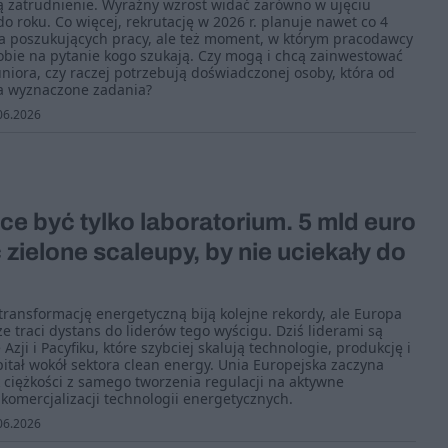
ją zatrudnienie. Wyraźny wzrost widać zarówno w ujęciu
do roku. Co więcej, rekrutację w 2026 r. planuje nawet co 4
la poszukujących pracy, ale też moment, w którym pracodawcy
bie na pytanie kogo szukają. Czy mogą i chcą zainwestować
uniora, czy raczej potrzebują doświadczonej osoby, która od
ła wyznaczone zadania?
06.2026
ce być tylko laboratorium. 5 mld euro
zielone scaleupy, by nie uciekały do
transformację energetyczną biją kolejne rekordy, ale Europa
że traci dystans do liderów tego wyścigu. Dziś liderami są
Azji i Pacyfiku, które szybciej skalują technologie, produkcję i
itał wokół sektora clean energy. Unia Europejska zaczyna
ciężkości z samego tworzenia regulacji na aktywne
 komercjalizacji technologii energetycznych.
06.2026