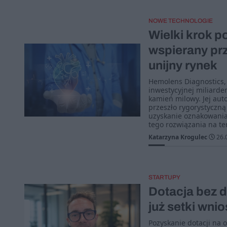
NOWE TECHNOLOGIE
Wielki krok p
wspierany pr
unijny rynek
Hemolens Diagnostics,
inwestycyjnej miliarde
kamień milowy. Jej au
przeszło rygorystyczną
uzyskanie oznakowania 
tego rozwiązania na ter
Katarzyna Krogulec
26.
STARTUPY
Dotacja bez d
już setki wni
Pozyskanie dotacji na o