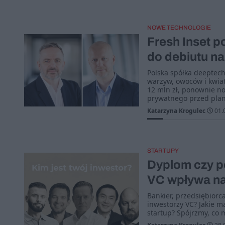
NOWE TECHNOLOGIE
Fresh Inset p
do debiutu na
Polska spółka deeptech
warzyw, owoców i kwiat
12 mln zł, ponownie no
prywatnego przed plan
Katarzyna Krogulec
01.
STARTUPY
Dyplom czy po
VC wpływa na
Bankier, przedsiębiorc
inwestorzy VC? Jakie ma
startup? Spójrzmy, co 