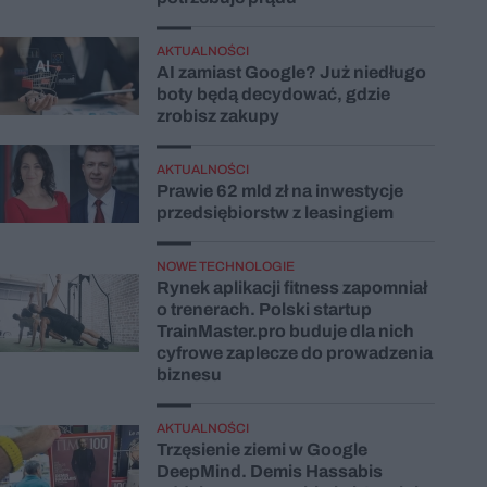
AKTUALNOŚCI
AI zamiast Google? Już niedługo
boty będą decydować, gdzie
zrobisz zakupy
AKTUALNOŚCI
Prawie 62 mld zł na inwestycje
przedsiębiorstw z leasingiem
NOWE TECHNOLOGIE
Rynek aplikacji fitness zapomniał
o trenerach. Polski startup
TrainMaster.pro buduje dla nich
cyfrowe zaplecze do prowadzenia
biznesu
AKTUALNOŚCI
Trzęsienie ziemi w Google
DeepMind. Demis Hassabis