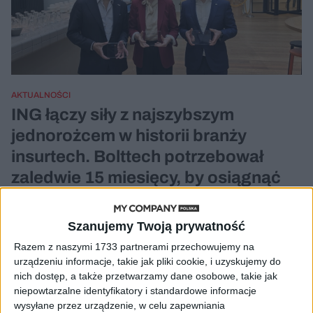
AKTUALNOŚCI
ING łączy siły z najszybszym
jednorożcem w historii branży
insurtech. Bolttech potrzebował
zaledwie 15 miesięcy, by osiągnąć
miliardową wycenę
Katarzyna Krogulec
18.06.2026
Szanujemy Twoją prywatność
Razem z naszymi 1733 partnerami przechowujemy na
urządzeniu informacje, takie jak pliki cookie, i uzyskujemy do
nich dostęp, a także przetwarzamy dane osobowe, takie jak
niepowtarzalne identyfikatory i standardowe informacje
wysyłane przez urządzenie, w celu zapewniania