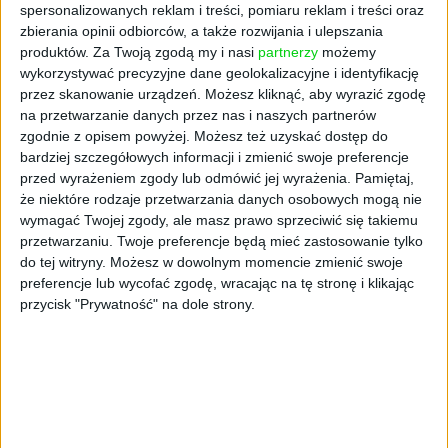
spersonalizowanych reklam i treści, pomiaru reklam i treści oraz
zbierania opinii odbiorców, a także rozwijania i ulepszania
produktów.
Za Twoją zgodą my i nasi
partnerzy
możemy
wykorzystywać precyzyjne dane geolokalizacyjne i identyfikację
przez skanowanie urządzeń. Możesz kliknąć, aby wyrazić zgodę
na przetwarzanie danych przez nas i naszych partnerów
zgodnie z opisem powyżej. Możesz też uzyskać dostęp do
bardziej szczegółowych informacji i zmienić swoje preferencje
przed wyrażeniem zgody lub odmówić jej wyrażenia.
Pamiętaj,
że niektóre rodzaje przetwarzania danych osobowych mogą nie
NOWE TECHNOLOGIE
wymagać Twojej zgody, ale masz prawo sprzeciwić się takiemu
ElevenLabs pozyskał 42 mln zł na
przetwarzaniu. Twoje preferencje będą mieć zastosowanie tylko
do tej witryny. Możesz w dowolnym momencie zmienić swoje
budowę AI Lab Poland – jednego z
preferencje lub wycofać zgodę, wracając na tę stronę i klikając
najważniejszych ośrodków
przycisk "Prywatność" na dole strony.
innowacji na świecie
Katarzyna Krogulec
18.06.2026