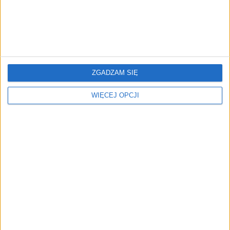
Europejskiej
Katarzyna Krogulec
13.06.2026
ZGADZAM SIĘ
WIĘCEJ OPCJI
STARTUPY
Polski startup chce przyspieszyć
naukę języków obcych dzięki AI.