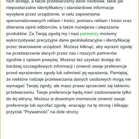
nich dostęp, a także przetwarzamy dane osobowe, takie jak
niepowtarzalne identyfikatory i standardowe informacje
Tak, ale przede wszystkim to sposób na
wysyłane przez urządzenie, w celu zapewniania
uwolnienie czasu pracowników. Im mniej
spersonalizowanych reklam i treści, pomiaru reklam i treści oraz
czasu zmarnowanego na czynności poboczne
zbierania opinii odbiorców, a także rozwijania i ulepszania
– które choć ważne, to jednak mają charakter
produktów.
Za Twoją zgodą my i nasi
partnerzy
możemy
tylko wspierający działalność – tym więcej na
wykorzystywać precyzyjne dane geolokalizacyjne i identyfikację
realne działania przynoszące wymierne zyski.
przez skanowanie urządzeń. Możesz kliknąć, aby wyrazić zgodę
To ma znaczenie zwłaszcza w małych
na przetwarzanie danych przez nas i naszych partnerów
zgodnie z opisem powyżej. Możesz też uzyskać dostęp do
i średnich przedsiębiorstwach, gdzie nie ma aż
bardziej szczegółowych informacji i zmienić swoje preferencje
tak dużych zasobów personalnych
przed wyrażeniem zgody lub odmówić jej wyrażenia.
Pamiętaj,
i uwolnienie czasu pracowników, np. poprzez
że niektóre rodzaje przetwarzania danych osobowych mogą nie
automatyzację kontroli czasu pracy albo
wymagać Twojej zgody, ale masz prawo sprzeciwić się takiemu
procesów związanych z urlopami czy
przetwarzaniu. Twoje preferencje będą mieć zastosowanie tylko
zwolnieniami lekarskimi, wpływa na realne
do tej witryny. Możesz w dowolnym momencie zmienić swoje
zwiększenie przychodów.
preferencje lub wycofać zgodę, wracając na tę stronę i klikając
przycisk "Prywatność" na dole strony.
Tylko że mniejsi przedsiębiorcy trochę boją
się inwestować w technologiczne
rozwiązania, bo nie mają pewności, czy zysk