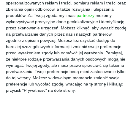
spersonalizowanych reklam i treści, pomiaru reklam i treści oraz
zbudowanie wirtualnego Asystenta Rodzica,
zbierania opinii odbiorców, a także rozwijania i ulepszania
opartego na sztucznej inteligencji.
produktów.
Za Twoją zgodą my i nasi
partnerzy
możemy
wykorzystywać precyzyjne dane geolokalizacyjne i identyfikację
Inteligentny Asystent Rodzica to projekt
przez skanowanie urządzeń. Możesz kliknąć, aby wyrazić zgodę
badawczy prowadzony przez startup, a jego
na przetwarzanie danych przez nas i naszych partnerów
efektem ma być wdrożenie wirtualnej pomocy,
zgodnie z opisem powyżej. Możesz też uzyskać dostęp do
która w zależności od wieku dziecka podpowie
bardziej szczegółowych informacji i zmienić swoje preferencje
przed wyrażeniem zgody lub odmówić jej wyrażenia.
Pamiętaj,
adekwatne produkty, usługi czy treści
że niektóre rodzaje przetwarzania danych osobowych mogą nie
edukacyjne. – Rynek parentingowy jest
wymagać Twojej zgody, ale masz prawo sprzeciwić się takiemu
niezwykle rozbudowany i szczególnie rodzice
przetwarzaniu. Twoje preferencje będą mieć zastosowanie tylko
oczekujący pierwszego dziecka często nie
do tej witryny. Możesz w dowolnym momencie zmienić swoje
zdają sobie sprawy z istnienia wielu
preferencje lub wycofać zgodę, wracając na tę stronę i klikając
udogodnień, które mogą im pomóc w jego
przycisk "Prywatność" na dole strony.
wychowaniu. Chciałabym, aby taki wirtualny
asystent towarzyszył każdemu
użytkownikowi platformy Bubaa, bo jako
matka dobrze wiem, o ilu rzeczach rodzice
muszą pamiętać – dodaje Tycner.