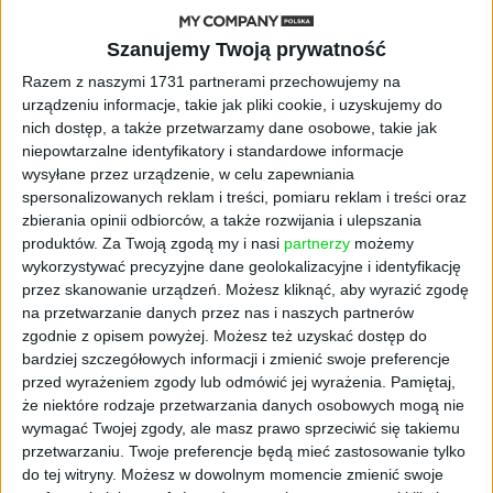
STARTUPY
Szanujemy Twoją prywatność
Widzą tajne tunele i korozję przez
Razem z naszymi 1731 partnerami przechowujemy na
beton. Muotech stworzył
urządzeniu informacje, takie jak pliki cookie, i uzyskujemy do
kosmiczne RTG, które nie
nich dostęp, a także przetwarzamy dane osobowe, takie jak
potrzebuje prądu
niepowtarzalne identyfikatory i standardowe informacje
wysyłane przez urządzenie, w celu zapewniania
AKTUALNOŚCI
spersonalizowanych reklam i treści, pomiaru reklam i treści oraz
AI zamiast Google? Już niedługo
zbierania opinii odbiorców, a także rozwijania i ulepszania
boty będą decydować, gdzie
produktów.
Za Twoją zgodą my i nasi
partnerzy
możemy
zrobisz zakupy
wykorzystywać precyzyjne dane geolokalizacyjne i identyfikację
przez skanowanie urządzeń. Możesz kliknąć, aby wyrazić zgodę
AKTUALNOŚCI
na przetwarzanie danych przez nas i naszych partnerów
Prawie 62 mld zł na inwestycje
zgodnie z opisem powyżej. Możesz też uzyskać dostęp do
przedsiębiorstw z leasingiem
bardziej szczegółowych informacji i zmienić swoje preferencje
przed wyrażeniem zgody lub odmówić jej wyrażenia.
Pamiętaj,
NOWE TECHNOLOGIE
że niektóre rodzaje przetwarzania danych osobowych mogą nie
Rynek aplikacji fitness zapomniał o
wymagać Twojej zgody, ale masz prawo sprzeciwić się takiemu
trenerach. Polski startup
przetwarzaniu. Twoje preferencje będą mieć zastosowanie tylko
TrainMaster.pro buduje dla nich
do tej witryny. Możesz w dowolnym momencie zmienić swoje
cyfrowe zaplecze do prowadzenia