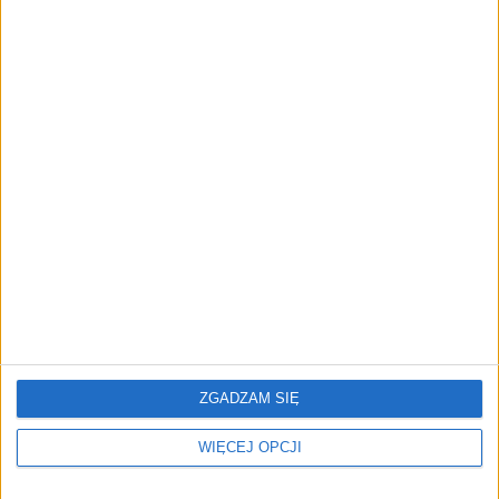
"Efekt 1670" - jak serial rozpalił
miłość Polaków do sarmatów?
AKTUALNOŚCI
ICEYE pierwszą spółką wspartą
przez fundusz Scaleup Europe
Komisji Europejskiej
REKLAMA
ZGADZAM SIĘ
WIĘCEJ OPCJI