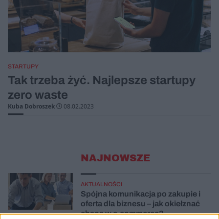
STARTUPY
Tak trzeba żyć. Najlepsze startupy
zero waste
Kuba Dobroszek
08.02.2023
NAJNOWSZE
AKTUALNOŚCI
Spójna komunikacja po zakupie i
oferta dla biznesu – jak okiełznać
chaos w e-commerce?