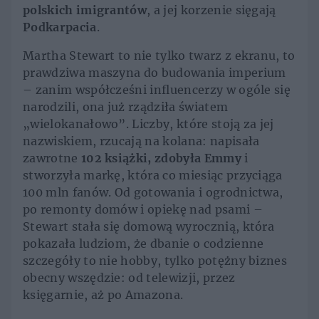
polskich imigrantów
, a jej korzenie sięgają
Podkarpacia
.
Martha Stewart to nie tylko twarz z ekranu, to
prawdziwa maszyna do budowania imperium
– zanim współcześni influencerzy w ogóle się
narodzili, ona już rządziła światem
„wielokanałowo”. Liczby, które stoją za jej
nazwiskiem, rzucają na kolana: napisała
zawrotne
102 książki, zdobyła Emmy
i
stworzyła markę, która co miesiąc przyciąga
100 mln fanów. Od gotowania i ogrodnictwa,
po remonty domów i opiekę nad psami –
Stewart stała się domową wyrocznią, która
pokazała ludziom, że dbanie o codzienne
szczegóły to nie hobby, tylko potężny biznes
obecny wszędzie: od telewizji, przez
księgarnie, aż po Amazona.