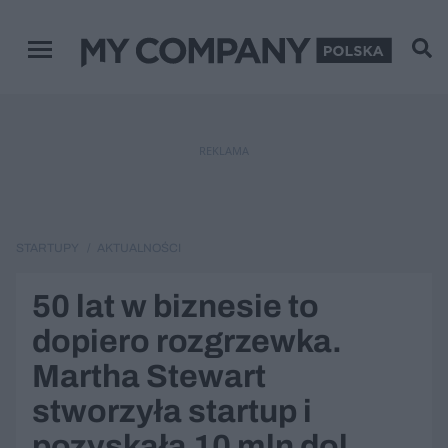
Menu główne
REKLAMA
STARTUPY
AKTUALNOŚCI
50 lat w biznesie to
dopiero rozgrzewka.
Martha Stewart
stworzyła startup i
pozyskała 10 mln dol.