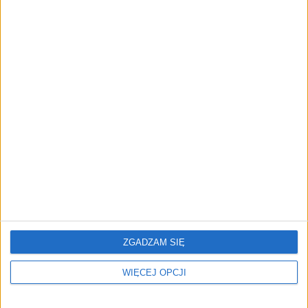
ZOBACZ RÓWNIEŻ
AI stworzyła wirusy, które
ByteDance idzie po AI
nie istnieją w naturze. 16 z
numer jeden. Właściciel
nich zaczęło się namnażać
TikToka trenuje model o
nawet 10 bln parametrów
ZGADZAM SIĘ
WIĘCEJ OPCJI
Klaavi, czyli wyjątkowa
Od pomysłu do gotowej
klawiatura ekranowa.
strony sprzedażowej w
Nowy projekt byłego
pięć minut. Rusza