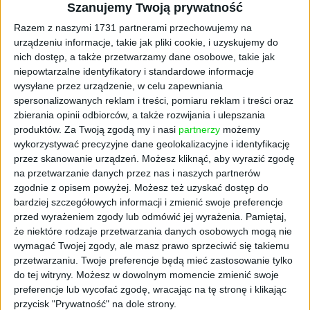
Dobre żywienie to dobry
Szanujemy Twoją prywatność
Razem z naszymi 1731 partnerami przechowujemy na
biznes
urządzeniu informacje, takie jak pliki cookie, i uzyskujemy do
nich dostęp, a także przetwarzamy dane osobowe, takie jak
niepowtarzalne identyfikatory i standardowe informacje
Świadomość konsumentów rośnie, a Żabka
wysyłane przez urządzenie, w celu zapewniania
aktywnie na ten trend odpowiada,
spersonalizowanych reklam i treści, pomiaru reklam i treści oraz
wprowadzając produkty z tzw. czystą etykietą,
zbierania opinii odbiorców, a także rozwijania i ulepszania
lepszym profilem żywieniowym oraz oparte o
produktów.
Za Twoją zgodą my i nasi
partnerzy
możemy
składniki roślinne.
wykorzystywać precyzyjne dane geolokalizacyjne i identyfikację
przez skanowanie urządzeń. Możesz kliknąć, aby wyrazić zgodę
– Widzimy wyraźnie, że nasi klienci poszukują
na przetwarzanie danych przez nas i naszych partnerów
produktów dobrze zbilansowanych. W 2025
zgodnie z opisem powyżej. Możesz też uzyskać dostęp do
bardziej szczegółowych informacji i zmienić swoje preferencje
roku sprzedaż produktów wpisujących się w
przed wyrażeniem zgody lub odmówić jej wyrażenia.
Pamiętaj,
dobre żywienie osiągnęła poziom 2,1 miliarda
że niektóre rodzaje przetwarzania danych osobowych mogą nie
złotych, notując świetną dynamikę wzrostu
wymagać Twojej zgody, ale masz prawo sprzeciwić się takiemu
rzędu 17 proc. rok do roku. To dla nas bardzo
przetwarzaniu. Twoje preferencje będą mieć zastosowanie tylko
realna wartość biznesowa – zauważa
Jakub
do tej witryny. Możesz w dowolnym momencie zmienić swoje
Malec, menedżer ds. zrównoważonej
preferencje lub wycofać zgodę, wracając na tę stronę i klikając
żywności (Sustainable Food System Manager)
przycisk "Prywatność" na dole strony.