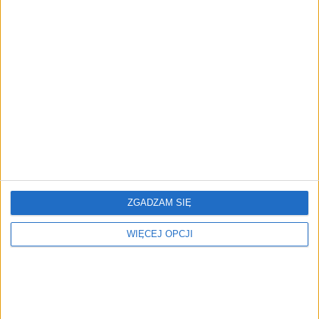
Tematy:
esg
grupa żabka
Żabka
REKLAMA
ZGADZAM SIĘ
WIĘCEJ OPCJI