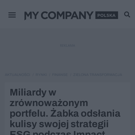
Zamknij
Menu główne
REKLAMA
AKTUALNOŚCI
RYNKI
FINANSE
ZIELONA TRANSFORMACJA
Miliardy w
zrównoważonym
portfelu. Żabka odsłania
kulisy swojej strategii
ESG podczas Impact