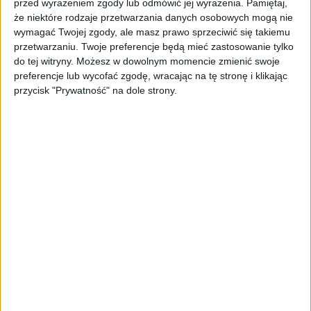
przez nas celów powinniśmy się więc
przed wyrażeniem zgody lub odmówić jej wyrażenia.
Pamiętaj,
ograniczyć do zdrowego rozsądku, do
że niektóre rodzaje przetwarzania danych osobowych mogą nie
wymagać Twojej zgody, ale masz prawo sprzeciwić się takiemu
powiązania celów ze środkami. Jeśli w życiu
przetwarzaniu. Twoje preferencje będą mieć zastosowanie tylko
czy pracy stawiasz sobie cele przekraczające
do tej witryny. Możesz w dowolnym momencie zmienić swoje
środki, jakimi dysponujesz, prędzej czy
preferencje lub wycofać zgodę, wracając na tę stronę i klikając
później będziesz musiał je ograniczyć, by
przycisk "Prywatność" na dole strony.
odpowiadały tym tobie dostępnym. Kiedy
twoja firma rośnie, powiększające się środki
mogą pomóc osiągnąć więcej celów, lecz nie
wszystkie, gdyż cele mogą być nieskończone,
podczas gdy środki nigdy. Możesz sobie
zażyczyć biuro na Księżycu z widokiem na
Ziemię, jednak bardzo szybko napotkasz
ograniczenia.
To poszukiwanie złotego środka Izajasz Berlin
określił mianem „konieczności i męki
wyboru”. I choć na co dzień nie zdajemy sobie
z tego sprawy, to tak właśnie postępujemy. Z