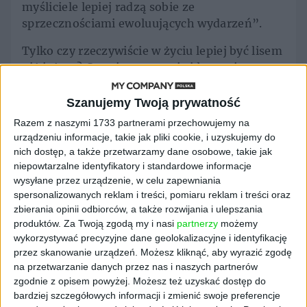
myśliciele lepiej radzą sobie ze
sprzecznościami ewoluujących wydarzeń”.
Tylko czy rzeczywiście w życiu lepiej być lisem
niż jeżem? Czy niuansowanie i łączenie
sprzeczności pozwalają osiągać największe
cele? Przecież jeśli chcesz przewidzieć
Szanujemy Twoją prywatność
wszystko, to bardzo możliwe, że nie
Razem z naszymi 1733 partnerami przechowujemy na
osiągniesz niczego, mnogość negatywnych
urządzeniu informacje, takie jak pliki cookie, i uzyskujemy do
scenariuszy cię po prostu sparaliżuje. Czy w
nich dostęp, a także przetwarzamy dane osobowe, takie jak
ogóle musimy się identyfikować z lisem lub
niepowtarzalne identyfikatory i standardowe informacje
wysyłane przez urządzenie, w celu zapewniania
jeżem tak, jak eksperci poproszeni o to przez
spersonalizowanych reklam i treści, pomiaru reklam i treści oraz
Tetlocka?
zbierania opinii odbiorców, a także rozwijania i ulepszania
produktów.
Za Twoją zgodą my i nasi
partnerzy
możemy
Berlin krótko przed śmiercią przyznał, że
wykorzystywać precyzyjne dane geolokalizacyjne i identyfikację
wcale nie jest to konieczne i że jego teorię
przez skanowanie urządzeń. Możesz kliknąć, aby wyrazić zgodę
wzięto zbyt poważnie. „Niektórzy ludzie nie
na przetwarzanie danych przez nas i naszych partnerów
są ani lisami, ani jeżami, niektórzy są tym i
zgodnie z opisem powyżej. Możesz też uzyskać dostęp do
tym” – napisał. W osiąganiu zamierzonych
bardziej szczegółowych informacji i zmienić swoje preferencje