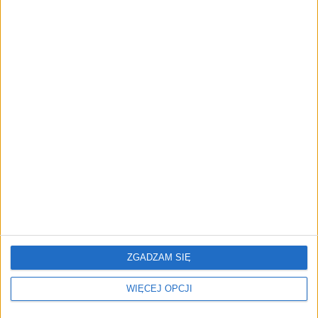
Głupiejąc od świateł
Prestidigitatorzy
Ucieczka w analogowość
YACHT CLUB
Zrównoważony model
Serial, czyli sens życia
ZGADZAM SIĘ
biznesowy, który każdy
[FELIETON]
zrozumie [FELIETON]
WIĘCEJ OPCJI