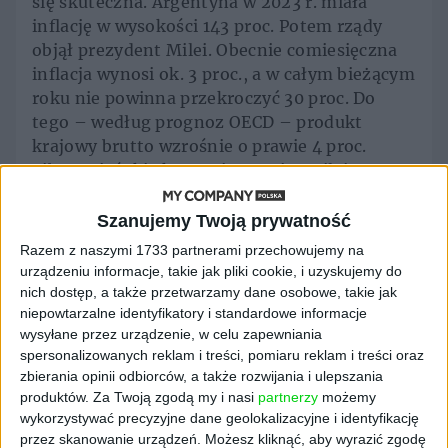
się skuteczna. Argentyna w 2023 r. miała
inflację w wysokości 143 proc. Potem rządy
objął prezydent Milei. Obecnie comiesięczna
inflacja wynosi ok. 3 proc., a w całym bieżącym
roku nie powinna przekroczyć 30 proc. Do
tego – według prognoz OECD – produkt
krajowy brutto wzrośnie o prawie 4 proc.
Libertariański ekonomista Javier Milei
udowodnił, że jednak nie jest zupełnym
wariatem, a tylko zwariowanym przywódcą
Szanujemy Twoją prywatność
ojczyzny Maradony i Messiego. I jak oni
Razem z naszymi 1733 partnerami przechowujemy na
potrafi strzelać gole. Zresztą już od czasów
urządzeniu informacje, takie jak pliki cookie, i uzyskujemy do
studenckich przezywano go El Loco, co
nich dostęp, a także przetwarzamy dane osobowe, takie jak
oznacza „wariata”. Sprawdziły się więc słowa
niepowtarzalne identyfikatory i standardowe informacje
wysyłane przez urządzenie, w celu zapewniania
Ewangelii według św. Mateusza. „Poznacie ich
spersonalizowanych reklam i treści, pomiaru reklam i treści oraz
po owocach” (Mt 7, 17-20). Dotyczą one
zbierania opinii odbiorców, a także rozwijania i ulepszania
jednak wyłącznie inflacji oraz gospodarki, ale
produktów.
Za Twoją zgodą my i nasi
partnerzy
możemy
robią spore wrażenie na całym świecie. Nawet
wykorzystywać precyzyjne dane geolokalizacyjne i identyfikację
Sławomir Mentzen – kandydat Konfederacji
przez skanowanie urządzeń. Możesz kliknąć, aby wyrazić zgodę