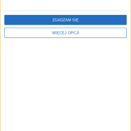
ZGADZAM SIĘ
WIĘCEJ OPCJI
Nowości w literaturze
Głupiejąc od świateł
biznesowej. Recenzje
książek, które warto znać
Prestidigitatorzy