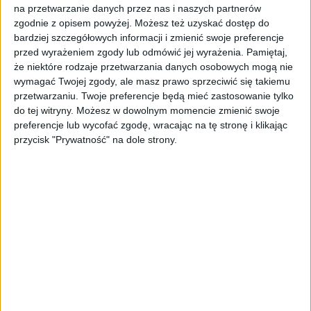
na prezydenta – mówi, że na pierwszą
na przetwarzanie danych przez nas i naszych partnerów
zagraniczną podróż wybrałby się właśnie do
zgodnie z opisem powyżej. Możesz też uzyskać dostęp do
bardziej szczegółowych informacji i zmienić swoje preferencje
Argentyny. No proszę.
przed wyrażeniem zgody lub odmówić jej wyrażenia.
Pamiętaj,
że niektóre rodzaje przetwarzania danych osobowych mogą nie
Liczba szaleńców przejmujących polityczne
wymagać Twojej zgody, ale masz prawo sprzeciwić się takiemu
przywództwo w różnych krajach niepokojąco
przetwarzaniu. Twoje preferencje będą mieć zastosowanie tylko
wzrasta. Zatem warto odnotować, że choć
do tej witryny. Możesz w dowolnym momencie zmienić swoje
jeden z nich odniósł jeden realny sukces. I
preferencje lub wycofać zgodę, wracając na tę stronę i klikając
tym samym jednak przypomniał, że
przycisk "Prywatność" na dole strony.
obowiązują jednak reguły ekonomii, których
nie można stale bezkarnie łamać, bo to
kończy się wielką katastrofą. Historia zna
wiele takich przykładów.
One hundred trillion
dollars
– takie banknoty pojawiły się w
Zimbabwe! Na plus prezydentowi Argentyny
Milei można jeszcze zaliczyć, że nie grozi
podbojami różnych terytoriów. Nie chce
przejąć Kanady i Kanału Panamskiego,
Grenlandii, a nawet – co byłoby